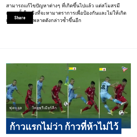
สามารถแก้ไขปัญหาต่างๆ ที่เกิดขึ้นไปแล้ว แต่สโมสรมี
ความตั้งใจจริงที่จะหามาตราการเพื่อป้องกันและไม่ให้เกิด
Share
เหตุการณ์ผิดพลาดดังกล่าวซ้ำขึ้นอีก
ฟุตบอล
ไทยพรีเมียร์ลีก
ก้าวแรกไม่ว่า ก้าวที่ห้าไม่ไว้