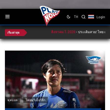
Login
TH
สิงหาคม 7, 2026
-
ประเดิมสวย! ไทย ตบ ฟิลิป
เรื่องล่าสุด
ฟุตบอล
ไทยพรีเมียร์ลีก