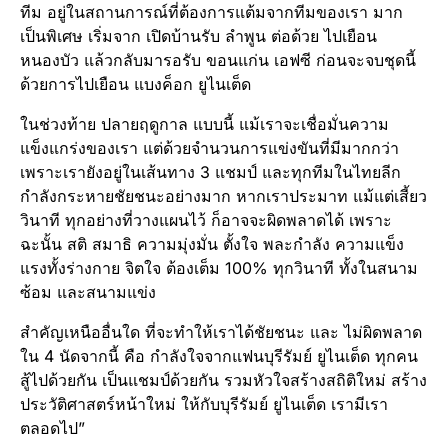
ทีม อยู่ในสถานการณ์ที่ต้องการแต้มจากทีมของเรา มาก
เป็นพิเศษ เริ่มจาก เปิดบ้านรับ ลำพูน ต่อด้วย ไปเยือน
หนองบัว แล้วกลับมารอรับ ขอนแก่น เอฟซี ก่อนจะจบชุดนี้
ด้วยการไปเยือน แบงค็อก ยูไนเต็ด
ในช่วงท้าย ปลายฤดูกาล แบบนี้ แม้เราจะเชื่อมั่นความ
แข็งแกร่งของเรา แต่ด้วยจำนวนการแข่งขันที่มีมากกว่า
เพราะเรายังอยู่ในเส้นทาง 3 แชมป์ และทุกทีมในไทยลีก
กำลังกระหายชัยชนะอย่างมาก หากเราประมาท แม้แต่เสี้ยว
วินาที ทุกอย่างที่วางแผนไว้ ก็อาจจะผิดพลาดได้ เพราะ
ฉะนั้น สติ สมาธิ ความมุ่งมั่น ตั้งใจ พละกำลัง ความแข็ง
แรงทั้งร่างกาย จิตใจ ต้องเต็ม 100% ทุกวินาที ทั้งในสนาม
ซ้อม และสนามแข่ง
สำคัญเหนืออื่นใด ที่จะทำให้เราได้ชัยชนะ และ ไม่ผิดพลาด
ใน 4 นัดจากนี้ คือ กำลังใจจากแฟนบุรีรัมย์ ยูไนเต็ด ทุกคน
สู้ไปด้วยกัน เป็นแชมป์ด้วยกัน รวมหัวใจสร้างสถิติใหม่ สร้าง
ประวัติศาสตร์หน้าใหม่ ให้กับบุรีรัมย์ ยูไนเต็ด เรามีเรา
ตลอดไป”