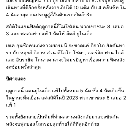
หลังจากเผชิญหน้า​กับฤดูกาล​ที่ยากลำบาก ลิเวอร์พูล​ กลับสู่
เส้นทางที่ดีอีกครั้งหลังจากเก็บได้ 10 แต้ม กับ 4 คลีนชีท ใน
4 นัดล่าสุด จนประตูสู่สี่อันดับแรกเปิดอ้ารับ
สถิติในแอนฟิลด์​ฤดูกาล​นี้​ก็ไม่ใช่เล่น พวกเขาชนะ 8 เสมอ
3 และ พลสดพ่าบแพ้ 1 นัดให้ ลีดส์​ ยู​ไนเต็ด​
เจเค กุนซือคนเก่งชาวเยอรมนี​ จะขาดแค่ ติอาโก อัลคันทา
รา กับ หลุยส์ ​ดิอาซ ส่วน ดีโอโก โชตา, เวอร์จิล ฟาน ไดค์
และ อิบราฮิม โกนาเต น่าจะไม่มรปัญหา​เรื่องความฟิตหลัง
งดซ้อมครั้งล่าสุด
ปีศาจแดง
ฤดูกาล​นี้ แมนยู​ไนเต็ด​ แพ้ไปทั้งหมด 5 นัด ซึ่ง 4 นัดเกิดขึ้น
ในฐานะทีมเยือน แต่สถิติในปี 2023 พวกเขาชนะ 6 เสมอ 2
แพ้ 1
รวมทั้งยังกลายเป็นทีมที่ทำผลงานหลังกลับมา​แข่ง​ขันกัน
หลังจบฟุตบอล​โลก​รอบ​สุดท้าย​ได้ดีที่สุดอีกด้วย