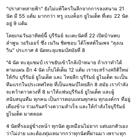
“ปราสาทสายฟ้า” ยังไม่แพ้ใครในลีกจากการลงสนาม 21
นัด มี 55 แต้ม มากกว่า ทรู แบงค็อก ยูไนเต็ด ที่เตะ 22 นัด
อยู่ 9 แต้ม
โดยเกมวันอาทิตย์นี้ บุรีรัมย์ จะเตะนัดที่ 22 เปิดบ้านพบ
ลำพูน วอริเออร์ ซึ่ง เนวิน ชิดชอบ ได้โพสต์ในเพจ “ลุงเน
วิน” ประกาศ 4 นัดทะลุแชมป์สมัยที่ 8
“4 นัด ทะลุแชมป์ เราขยับเข้าใกล้เป้าหมาย ถ้าเราทำได้
ตามแผน อีก 4 นัด เก็บได้เต็ม 12 แต้ม เราจะสร้างสถิติใหม่
ให้กับ บุรีรัมย์ ยูไนเต็ด และ ไทยลีก บุรีรัมย์ ยูไนเต็ด จะเป็น
ทีมแรกในประเทศไทย ที่เป็นแชมป์ไทยลีก 8 สมัย เรากำลัง
จะคว้าดาวดวงที่ 8 มาให้แฟนบุรีรัมย์ ยูไนเต็ด และผู้
สนับสนุนทีม ทุกคน เป็นการตอบแทนทุกคน ทุกองค์กร ที่อยู่
เคียงข้าง ร่วมกันสร้างความสำเร็จ และให้กำลังใจบุรีรัมย์
ยูไนเต็ด มาตลอด
4 นัดที่รออยู่ข้างหน้า ทุกนัด ดูเหมือนไม่ยาก แต่บอกตัวเอง
ว่าไม่ง่าย และต้องทุ่มเทมากกว่าทุกนัดที่ผ่านมา เพราะทุก