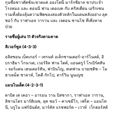
กุนซือชาวดัตช์​จะขาดแค่ อองโตนี มาร์กซิยาล ขาประจำ
โรงหมอ และ ดอนนี ฟาน เดอ​เบค กับ คริสเตียน​ เอริก​เซน​
รวมทั้งต้องลุ้นความฟิตของสองตัวหลักในแดนหลังอย่าง ลุค
ชอว์ กับ ราฟาเอล วาราน และ เจดอน ซานโช ที่เพิ่งหาย
ป่วย
รายชื่อผู้เล่น 11 ตัวจริงตามคาด
ลิเวอร์พูล (4-3-3)
อลิสซอน เบ็คเกอร์ – เทรนท์ อเล็กซานเดอร์-อาร์โนลด์, อิ
บราฮิมา โกนาเต, เวอร์จิล ฟาน ไดค์, แอนดรูว์ โรเบิร์ตสัน
– จอร์แดน เฮนเดอร์สัน, ฟาบินโญ, สเตฟาน บายเซติช – โม
ฮาเหม็ด ซาลาห์, โคดี กักโป, ดาร์วิน นูนเญซ
แมนไนเต็ด (4-2-3-1)
ดาบิด เด เคอา – อารอน วาน บิสซากา, ราฟาเอล วาราน,
ลิซานโดร มาร์ติเนซ, ลุค ชอว์ – คาเซมีโร, เฟร็ด – แอนโท
นี, บรูโน แฟร์นันด์ส, มาร์คัส แรชฟอร์ด – เวาท์ เว็กฮอร์สต์