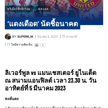
พรีเมียร์ลีกอังกฤษ
ฟุตบอล
‘แดงเดือด’ นัดชี้อนาคต
BY
SUPERB_M
มีนาคม 5, 2023
อ่านนาที
ไม่มีความคิดเห็น
0
ลิเวอร์พูล vs แมนเชสเตอร์​ ยู​ไนเต็ด
ณ สนามแอนฟิลด์​ เวลา 23.30 น. วัน
อาทิตย์ที่ 5 มีนาคม 2023
หงส์แดง