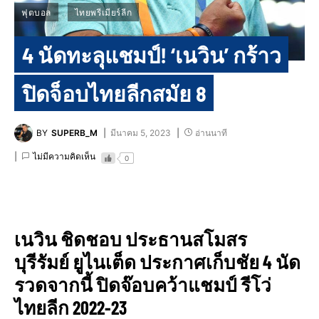
ฟุตบอล
ไทยพรีเมียร์ลีก
4 นัดทะลุแชมป์! ‘เนวิน’ กร้าว
ปิดจ็อบไทยลีกสมัย 8
BY
SUPERB_M
มีนาคม 5, 2023
อ่านนาที
ไม่มีความคิดเห็น
0
เนวิน ชิดชอบ ประธานสโมสร
บุรีรัมย์ ยูไนเต็ด ประกาศเก็บชัย 4 นัด
รวดจากนี้ ปิดจ๊อบคว้าแชมป์ รีโว่
ไทยลีก 2022-23