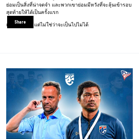
ย่อมเป็นสิ่งที่น่าจดจำ และพวกเขาย่อมมีหวังที่จะลุ้นเข้ารอบ
สุดท้ายให้ได้เป็นครั้งแรก
Share
แม้ว่าจะยาก แต่ไม่ใช่ว่าจะเป็นไปไม่ได้