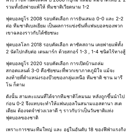
รวมทั้งยังพ่ายแพ้​ให้ ทีมชาติเวียดนาม​ 1-2
ฟุตบอล​ยูโร​ 2008 รอบคัดเลือก​ การยันเสมอ 0-0 และ 2-2
ต่อ ทีมชาติ​เบลเยียม​ เป็นผลการแข่งขัน​ที่แฟนบอลของพวก
เขาฉลองราวกับได้ชัยชนะ
ฟุตบอล​โลก​ 2018 รอบคัดเลือก​ คาซัคสถาน​ เคยพ่ายแพ้ทั้ง
2 นัดไปกลับต่อ เดนมาร์ก ด้วยสกอร์ 1-3 , 1-4 ชนิดไร้ทางสู้
ฟุตบอล​ยูโร​ 2020 รอบคัดเลือก​ การเปิดบ้านถล่ม
สกอตแลนด์​ 3-0 คือชัยชนะ​ที่พวกเขาภาคภูมิใจ​ แม้จะ
ลงท้ายที่ตำแหน่งรองบ๊วยของกลุ่มเหนือ ทีมชาติ ซาน มารี
โน ก็ตาม
ดังนั้น สามคะแนนที่ได้จากทีมชาติโคมนม หลังถูกขึ้นนำไป
ก่อน 0-2 จึงแทบจะทำให้แฟนบอลในสนามแอสตานา สเต
เดียม ต้องจดจำช่วงเวลาดี ๆ ราวกับว่าเป็นวันชาติแห่ง
ฟุตบอล​ของชาติ
เพราะการชนะทีมใหญ่ และ อยู่ในอันดับ 18 ของฟีฟ่าแรงกิง