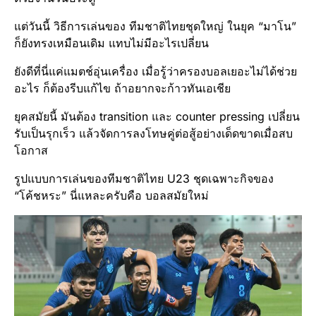
แต่วันนี้ วิธีการเล่นของ ทีมชาติไทยชุดใหญ่ ในยุค “มาโน”
ก็ยังทรงเหมือนเดิม แทบไม่มีอะไรเปลี่ยน
ยังดีที่นี่แค่แมตช์อุ่นเครื่อง เมื่อรู้ว่าครองบอลเยอะไม่ได้ช่วย
อะไร ก็ต้องรีบแก้ไข ถ้าอยากจะก้าวทันเอเชีย
ยุคสมัยนี้ มันต้อง transition และ counter pressing เปลี่ยน
รับเป็นรุกเร็ว แล้วจัดการลงโทษคู่ต่อสู้อย่างเด็ดขาดเมื่อสบ
โอกาส
รูปแบบการเล่นของทีมชาติไทย U23 ชุดเฉพาะกิจของ
“โค้ชหระ” นี่แหละครับคือ บอลสมัยใหม่