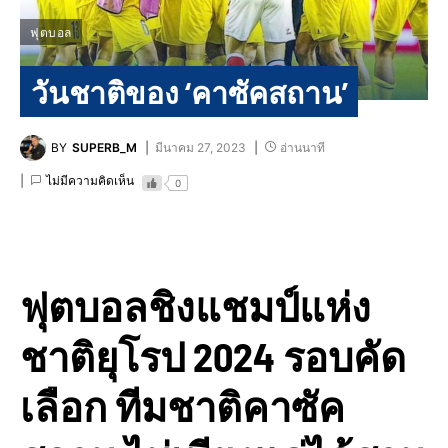
ฟุตบอล
วันชาติของ ‘คาซัคสถาน’
BY
SUPERB_M
มีนาคม 27, 2023
อ่านนาที
ไม่มีความคิดเห็น
0
ฟุตบอล​ชิงแชมป์​แห่ง
ชาติ​ยุโรป​ 2024 รอบ​คัด
เลือก ทีมชาติคาซัค