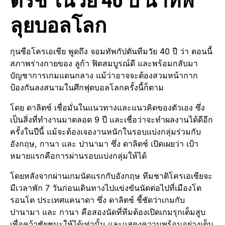
ลุยบอลโลก
กุนซือโครเอเชีย พูดถึง จอมทัพกัปตันทีมวัย 40 ปี ว่า ตอนนี้
สภาพร่างกายของ ลูก้า ฟิตสมบูรณ์ดี และพร้อมกลับมา
บัญชาการเกมแดนกลาง แม้ว่าอาจจะต้องสวมหน้ากาก
ป้องกันลงสนามในศึกฟุตบอลโลกครั้งนี้ก็ตาม
โดย ดาลิตซ์ เชื่อมั่นในแนวทางและแนวคิดของตัวเอง ซึ่ง
เป็นสิ่งที่ทำงานมาตลอด 9 ปี และเชื่อว่าจะทำผลงานได้ดีอีก
ครั้งในปีนี้ แม้จะต้องเจองานหนักในรอบแบ่งกลุ่มร่วมกับ
อังกฤษ, กานา และ ปานามา ซึ่ง ดาลิตช์ เปิดเผยว่า เป้า
หมายแรกคือการผ่านรอบแบ่งกลุ่มให้ได้
โดยหลังจากผ่านเกมนัดแรกกับอังกฤษ ทีมชาติโครเอเชียจะ
มีเวลาพัก 7 วันก่อนเดินทางไปแข่งขันนัดต่อไปที่เมืองโต
รอนโต ประเทศแคนาดา ซึ่ง ดาลิตช์ ชี้ชัดว่าเกมกับ
ปานามา และ กานา คือสองนัดที่ทีมต้องเปิดเกมรุกเต็มสูบ
เพื่อคว้าชัยชนะให้ได้เท่านั้น และแสดงความพร้อมอย่างเต็ม