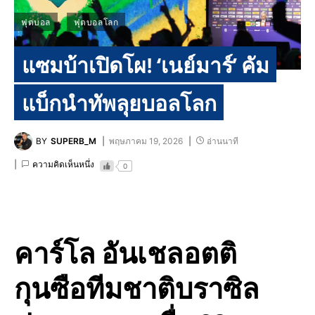
ฟุตบอล
ฟุตบอลโลก
แซมบ้าเปิดโผ! ‘เนย์มาร์’ คัม
แบ็กนำทัพลุยบอลโลก
BY
SUPERB_M
พฤษภาคม 19, 2026
อ่านนาที
ความคิดเห็นหนึ่ง
0
คาร์โล อันเชลอตติ
กุนซือทีมชาติบราซิล