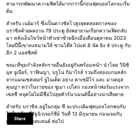
สามารถพัฒนาความฟิตได้มากกว่านี้ก่อนฟุตบอลโลกจะเริ่ม
ต้น
สำหรับ เนย์มาร์ ซึ่งเป็นดาวซัลโวสูงสุดตลอดกาลของ
บราซิลด้วยผลงาน 79 ประตู ยังพยายามเรียกความฟิตกลับ
มา หลังเอ็นไขว้หน้าหัวเข่าซ้ายฉีกเมื่อเดือนตุลาคม 2023
โดยปีนี้เขาลงสนามให้ ซานโต๊ส ไปแค่ 8 นัด ยิง 4 ประตู กับ
อีก 2 แอสซิสต์
ขณะที่ขุมกำลังหลักรายอื่นยังอยู่กันพร้อมหน้า นำโดย วินิซิ
อุส จูเนียร์, ราฟินญ่า, บรูโน่ กิมาไรส์ รวมถึงสองแกนหลัก
จากแมนเชสเตอร์ ยูไนเต็ด อย่าง คาเซมีโร่ และ มาเตอุส
คุนญ่า ทว่าในรายของ ชูเอา เปโดร กองหน้าฟอร์มแรงจาก
เชลซี หลุดโผไม่มีชื่อไปลุยทัวร์นาเมนต์นี้อย่างน่าเสียดาย
สำหรับ บราซิล อยู่ในกลุ่ม ซี จะประเดิมฟุตบอลโลกพบกับ
โมร็อกโก ที่รัฐนิวเจอร์ซีย์ วันที่ 13 มิถุนายน ก่อนเจอกับ
Share
เฮติ และ สกอตแลนด์ ต่อไป