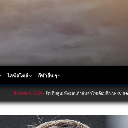
ไลฟ์สไตล์
กีฬาอื่น ๆ
สิงหาคม 6, 2026
-
จัดเต็มสูบ! ทัพฮอนด้าลุ้นล่าโพเดียมศึก ARRC ส�
สิง