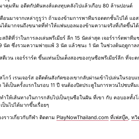
้ามาคุมทีม อดีตกัปตัน​หงส์​แดงทุบคลังไปแล้วเกือบ 80 ล้านปอนด์​
เตือนมาจากเหล่ากูรูว่า ถ้ามองข้ามการพาทีมรอดตกชั้นไปได้ แอสตั
ด้มากจนถึงขนาดที่ทำให้แฟนบอลมองข้ามความจริง​ที่เกิดขึ้นได้
ถิติที่ว่าในการลงเล่นพรีเมียร์​ ลีก​ 15 นัดล่าสุด เจอร์ราร์ด​พาที
9 นัด ซึ่งรวมความพ่ายแพ้​ 3 นัด แล้วชนะ 1 นัด ในช่วงต้นฤดูกาล​ล่
ตีเวน เจอร์ราร์ด​ ขึ้นแท่นเป็นเต็งสองของกุนซือพรีเมียร์​ลีก​ ที่จ
โกว์​ เรนเจอร์ส​ อดีตต้นสังกัดของเขากลับผ่านเข้าไปเล่นในรอบแบ่
 ลีก​ ได้เป็นครั้งแรกในรอบ 11 ปี จนต้องปิดประตู​ในการหวนไปซบทีมเ
ทำให้เส้นทางในการกลับไปเป็นกุนซือ​ในฝัน ที่เขา กับ คอบอลทั้ง
ป็นไปได้มากขึ้นเรื่อยๆ
่องราวเกี่ยวกับกีฬา ติดตาม
PlayNowThailand.com
ที่เฟสบุ๊ค
,
ทวิ