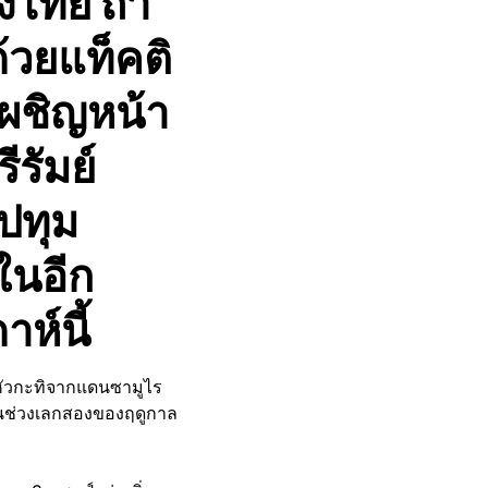
องไทย ถ้า
้วยแท็คติ
เผชิญหน้า
ีรัมย์
 ปทุม
ในอีก
าห์นี้
บหัวกะทิจากแดนซามูไร
ีมในช่วงเลกสองของฤดูกาล