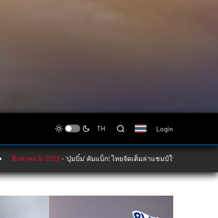
Login
TH
หาคม 6, 2026
-
‘บุ๋มบิ๋ม’ คัมแบ็ก! ไทยจัดเต็มล่าแชมป์ในบ้
สิงหาคม 6, 2026