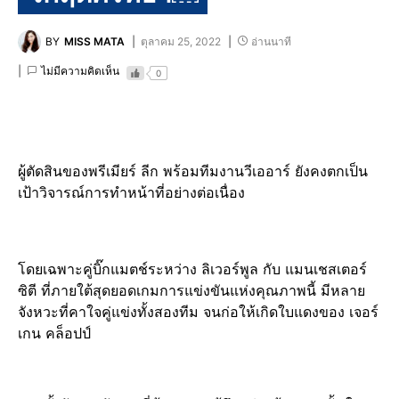
BY
MISS MATA
ตุลาคม 25, 2022
อ่านนาที
ไม่มีความคิดเห็น
0
ผู้ตัดสินของพรีเมียร์ ลีก พร้อมทีมงานวีเออาร์ ยังคงตกเป็น
เป้าวิจารณ์การทำหน้าที่อย่างต่อเนื่อง
โดยเฉพาะคู่บิ๊กแมตช์ระหว่าง ลิเวอร์พูล กับ แมนเชสเตอร์
ซิตี ที่ภายใต้สุดยอดเกมการแข่งขันแห่งคุณภาพนี้ มีหลาย
จังหวะที่คาใจคู่แข่งทั้งสองทีม จนก่อให้เกิดใบแดงของ เจอร์
เกน คล็อปป์