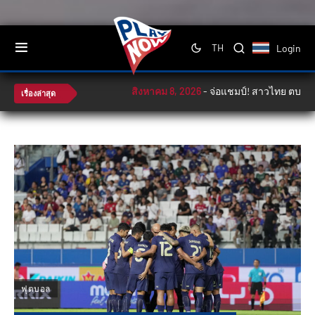
Login
TH
สิงหาคม 8, 2026
-
จ่อแชมป์! สาวไทย ตบ อินโดฯ
เรื่องล่าสุด
ฟุตบอล