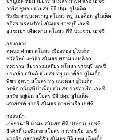
มานูเอล ทอม เบียรห์ สโมสร การท่าเรือ เอฟซี
วาริส ชูทอง สโมสร บีจี ปทุม ยูไนเต็ด
วันชัย จารุนงคราญ สโมสร ทรู แบงค็อก ยูไนเต็ด
อดิศร พรหมรักษ์ สโมสร ราชบุรี เอฟซี
อูแซมมา เทียงคาม สโมสร พีที ประจวบ เอฟซี
กองกลาง
คคนะ คำยก สโมสร เมืองทอง ยูไนเต็ด
ชวัลวิทย์ แซ่เล้า สโมสร พราม แบงค็อก
ทศวรรษ ลิ้มวรรณเสถียร สโมสร ราชบุรี เอฟซี
ปกเกล้า อนันต์ สโมสร ทรู แบงค็อก ยูไนเต็ด
พิชา อุทรา สโมสร ทรู แบงค็อก ยูไนเต็ด
วรชิต กนิตศรีบำเพ็ญ สโมสร การท่าเรือ เอฟซี
สารัช อยู่เย็น สโมสร บีจี ปทุม ยูไนเต็ด
เสกสรรค์ ราตรี สโมสร การท่าเรือ เอฟซี
กองหน้า
เจะฮานาฟี มามะ สโมสร พีที ประจวบ เอฟซี
ธีรศักดิ์ เผยพิมาย สโมสร การท่าเรือ เอฟซี ​
พาตริก กุสตาฟส์สัน สโมสร บีจี ปทุม ยูไนเต็ด