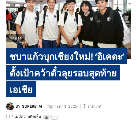
ฟุตบอล
ชบาแก้วบุกเชียงใหม่! ‘อิเคดะ’
ตั้งเป้าคว้าตั๋วลุยรอบสุดท้าย
เอเชีย
BY
SUPERB_M
มิถุนายน 13, 2025
อ่านนาที
ไม่มีความคิดเห็น
0