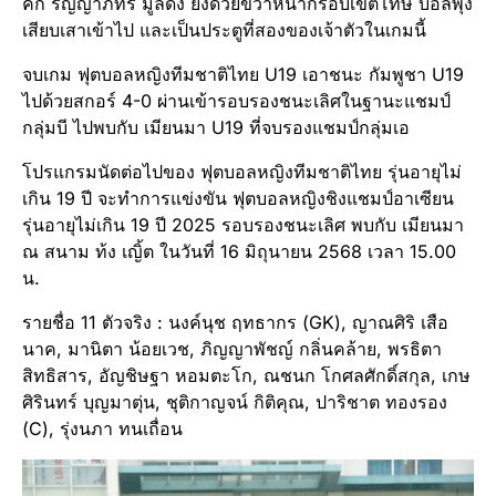
คิก ริญญาภัทร์ มูลดง ยิงด้วยขวาหน้ากรอบเขตโทษ บอลพุ่ง
เสียบเสาเข้าไป และเป็นประตูที่สองของเจ้าตัวในเกมนี้
จบเกม ฟุตบอลหญิงทีมชาติไทย U19 เอาชนะ กัมพูชา U19
ไปด้วยสกอร์ 4-0 ผ่านเข้ารอบรองชนะเลิศในฐานะแชมป์
กลุ่มบี ไปพบกับ เมียนมา U19 ที่จบรองแชมป์กลุ่มเอ
โปรแกรมนัดต่อไปของ ฟุตบอลหญิงทีมชาติไทย รุ่นอายุไม่
เกิน 19 ปี จะทำการแข่งขัน ฟุตบอลหญิงชิงแชมป์อาเซียน
รุ่นอายุไม่เกิน 19 ปี 2025 รอบรองชนะเลิศ พบกับ เมียนมา
ณ สนาม ท้ง เญิ้ต ในวันที่ 16 มิถุนายน 2568 เวลา 15.00
น.
รายชื่อ 11 ตัวจริง : นงค์นุช ฤทธากร (GK), ญาณศิริ เสือ
นาค, มานิตา น้อยเวช, ภิญญาพัชญ์ กลิ่นคล้าย, พรธิตา
สิทธิสาร, อัญชิษฐา หอมตะโก, ณชนก โกศลศักดิ์สกุล, เกษ
ศิรินทร์ บุญมาตุ่น, ชุติกาญจน์ กิติคุณ, ปาริชาต ทองรอง
(C), รุ่งนภา ทนเถื่อน