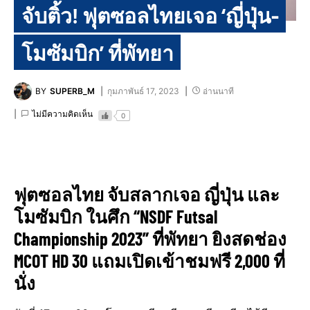
จับติ้ว! ฟุตซอลไทยเจอ ‘ญี่ปุ่น-
โมซัมบิก’ ที่พัทยา
BY
SUPERB_M
กุมภาพันธ์ 17, 2023
อ่านนาที
ไม่มีความคิดเห็น
0
ฟุตซอลไทย จับสลากเจอ ญี่ปุ่น และ
โมซัมบิก ในศึก “NSDF Futsal
Championship 2023” ที่พัทยา ยิงสดช่อง
MCOT HD 30 แถมเปิดเข้าชมฟรี 2,000 ที่
นั่ง