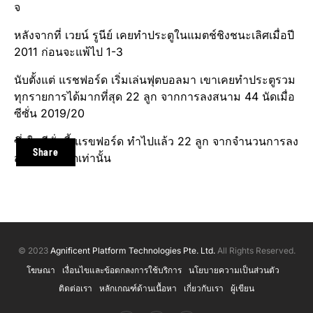
จ
หลังจากที่ เวยน์ รูนีย์ เคยทำประตู​ในแมตช์​ชิงชนะเลิศ​เมื่อปี
2011 ก่อนจะแพ้ไป 1-3
นับตั้งแต่​ แรชฟอร์ด​ เริ่มเล่นฟุตบอล​มา เขาเคยทำประตูรวม
ทุกรายการ​ได้มากที่สุด 22 ลูก จากการลงสนาม 44 นัดเมื่อ
ซีซั่น​ 2019/20
ซึ่งในซีซั่น​นี้​ แรขฟอร์ด​ ทำไปแล้ว 22 ลูก จากจำนวนการลง
Share
สนาม 35 นัดเท่านั้น
© 2023
Agnificent Platform Technologies Pte. Ltd.
All Rights Reserved.
โฆษณา
เงื่อนไขและข้อตกลงการใช้บริการ
นโยบายความเป็นส่วนตัว
ติดต่อเรา
หลักเกณฑ์ด้านเนื้อหา
เกี่ยวกับเรา
ผู้เขียน