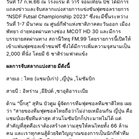
วันที่ 17 ก.พ.66 ณ โรงแรม ดี วารี จอมเทียน บีช ได้มีการ
แถลงข่าวและจับสลากแบ่งสายการแข่งขันฟุตซอลรายการ
“NSDF Futsal Championship 2023” ซึ่งจะมีขึ้นระหว่าง
วันที่ 1-7 มีนาคม ณ ศูนย์กีฬาแห่งชาติภาคตะวันออก เมือง
พัทยา ถ่ายทอดผ่านทางช่อง MCOT HD 30 และมีการ
บรรยายสดผ่านทาง สถานีวิทยุ FM.99 โดยรายการนี้เปิดให้
เข้าแฟนฟุตซอลเข้าชมฟรี ซึ่งได้มีการเพิ่มความจุสนามเป็น
2,000 ที่นั่ง โดยมี 6 ชาติร่วมฟาดแข้ง
ผลการจับสลากแบ่งสาย มีดังนี้
สายเอ : ไทย (แชมป์เก่า) ,ญี่ปุ่น ,โมซัมบิก
สายบี : อิหร่าน ,อียิปต์ ,ซาอุดิอาระเบีย
ด้าน “บิ๊กสุ” สุทิน บัวตูม ผู้จัดการทีมฟุตซอลทีมชาติไทย เผย
ว่า “สายของทีมฟุตซอลไทยถือว่าไม่ง่ายเหมือนกัน ญี่ปุ่น คือ
แชมป์เอเชียทีมล่าสุด ส่วนโมซัมบิกก็ประมาทไม่ได้ แต่
สำคัญที่สุดคือเราต้องสร้างความสุขให้คนไทยทั้ง 66 ล้าน
คน และเราทุกคนสู้ด้วยจิตวิญญาณของการเป็นนักกีฬาทีม