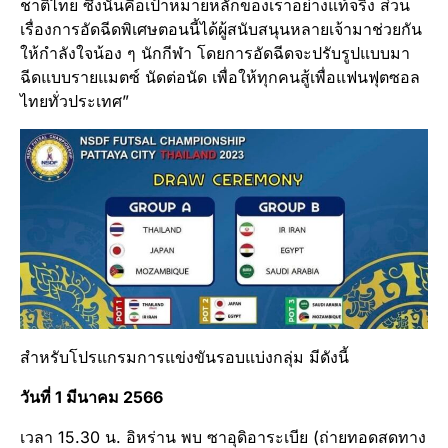
ชาติไทย ซึ่งนั่นคือเป้าหมายหลักของเราอย่างแท้จริง ส่วน
เรื่องการอัดฉีดพิเศษตอนนี้ได้ผู้สนับสนุนหลายเจ้ามาช่วยกัน
ให้กำลังใจน้อง ๆ นักกีฬา โดยการอัดฉีดจะปรับรูปแบบมา
ฉีดแบบรายแมตซ์ นัดต่อนัด เพื่อให้ทุกคนสู้เพื่อแฟนฟุตซอล
ไทยทั่วประเทศ”
สำหรับโปรแกรมการแข่งขันรอบแบ่งกลุ่ม มีดังนี้
วันที่ 1 มีนาคม 2566
เวลา 15.30 น. อิหร่าน พบ ซาอุดิอาระเบีย (ถ่ายทอดสดทาง