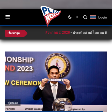
Login
TH
สิงหาคม 7, 2026
-
ประเดิมสวย! ไทย ตบ ฟิลิปปินส์
เรื่องล่าสุด
ฟุตบอล