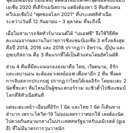
ฟุตบอลเอเชีย (เอเอฟซี) ตัดสินใจยกเลิกศึกฟุตซอลชิงแชมป์
เอเชีย 2020 ที่เติร์กเมนิสถาน แต่ยังต้องหา 5 ทีมตัวแทน
ทวีปเอเชียไป “ฟุตซอลโลก 2021” ที่ประเทศลิทัวเนีย
ระหว่างวันที่ 12 กันยายน – 3 ตุลาคม ที่จะถึงนี้
เมื่อไม่สามารถจัดทัวร์นาเมนต์ได้ “เอเอฟซี” จึงใช้วิธีคิด
คะแนนจากผลงานในรายการชิงแชมป์เอเชีย 3 ครั้งหลังสุด
คือปี 2014, 2016 และ 2018 ปรากฏว่า อิหร่าน, ญี่ปุ่น และ
อุซเบกิสถาน คือ 3 ทีมแรกที่ได้เป็นตัวแทนโดยอัตโนมัติ
ส่วน 4 ทีมที่มีคะแนนรองลงมาคือ ไทย, เวียดนาม, อิรัก
และเลบานอน จะต้องมาเพลย์ออฟ เพื่อหาอีก 2 ทีม ซึ่งผล
การจับสลากประกบคู่ ปรากฏว่าไทยได้เจออิรัก โดยจะเตะ 2
นัดชี้ชะตา ทีมไหนเป็นผู้ชนะสกอร์รวม จะซิวตั๋วไปชิงแชมป์
โลกที่ลิทัวเนียทันที
แต่จะเตะเหย้า-เยือนที่อิรัก 1 นัด และไทย 1 นัด ก็เดินทาง
ลำบาก เพราะโควิด-19 ไม่ยอมลดราวาศอกให้ เลยต้องนัด
ไปดวลกันสนามกลางในประเทศสหรัฐอาหรับเอมิเรตส์ (ยูเอ
อี) ที่ไม่มีมาตรการวุ่นวายนัก