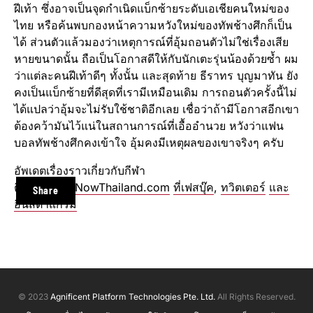
ฝีเท้า ซึ่งอาจเป็นจุดกำเนิดแบ็กซ้ายระดับเอเชียคนใหม่ของ
ไทย หรือค้นพบกองหน้าความหวังใหม่ของทัพช้างศึกก็เป็น
ได้ ส่วนตัวแล้วมองว่าเหตุการณ์ที่อุ้มถอนตัวไม่ใช่เรื่องเสีย
หายขนาดนั้น ถือเป็นโอกาสดีให้กับนักเตะรุ่นน้องด้วยซ้ำ ผม
ว่าแต่ละคนฝีเท้าดีๆ ทั้งนั้น และสุดท้าย ธีราทร บุญมาทัน ยัง
คงเป็นแบ็กซ้ายที่ดีสุดที่เรามีเหมือนเดิม การถอนตัวครั้งนี้ไม่
ได้แปลว่าอุ้มจะไม่รับใช้ชาติอีกเลย เชื่อว่าถ้ามีโอกาสอีกเขา
ต้องคว้ามันไว้แน่ในสถานการณ์ที่เอื้ออำนวย หวังว่าแฟน
บอลทัพช้างศึกคงเข้าใจ อุ้มคงมีเหตุผลของเขาจริงๆ ครับ
อัพเดตเรื่องราวเกี่ยวกับกีฬา
ติดตาม
PlayNowThailand.com
ที่เฟสบุ๊ค
,
ทวิตเตอร์
และ
Share
อินสตาแกรม
© 2023
Agnificent Platform Technologies Pte. Ltd.
All Rights Reserved.