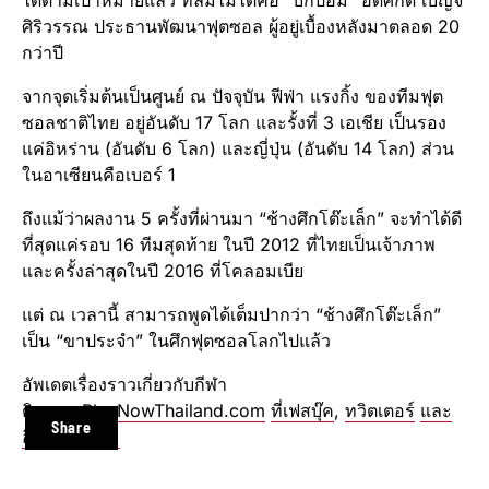
ได้ตามเป้าหมายแล้ว ที่ลืมไม่ได้คือ “บิ๊กป๋อม” อดิศักดิ์ เบ็ญจ
ศิริวรรณ ประธานพัฒนาฟุตซอล ผู้อยู่เบื้องหลังมาตลอด 20
กว่าปี
จากจุดเริ่มต้นเป็นศูนย์ ณ ปัจจุบัน ฟีฟ่า แรงกิ้ง ของทีมฟุต
ซอลชาติไทย อยู่อันดับ 17 โลก และรั้งที่ 3 เอเชีย เป็นรอง
แค่อิหร่าน (อันดับ 6 โลก) และญี่ปุ่น (อันดับ 14 โลก) ส่วน
ในอาเซียนคือเบอร์ 1
ถึงแม้ว่าผลงาน 5 ครั้งที่ผ่านมา “ช้างศึกโต๊ะเล็ก” จะทำได้ดี
ที่สุดแค่รอบ 16 ทีมสุดท้าย ในปี 2012 ที่ไทยเป็นเจ้าภาพ
และครั้งล่าสุดในปี 2016 ที่โคลอมเบีย
แต่ ณ เวลานี้ สามารถพูดได้เต็มปากว่า “ช้างศึกโต๊ะเล็ก”
เป็น “ขาประจำ” ในศึกฟุตซอลโลกไปแล้ว
อัพเดตเรื่องราวเกี่ยวกับกีฬา
ติดตาม
PlayNowThailand.com
ที่เฟสบุ๊ค
,
ทวิตเตอร์
และ
Share
อินสตาแกรม