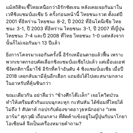
แม้สถิติจะชี้ไทยเหนือกว่าอิรักชัดเจน หลังเคยเจอกันมาใน
เวทีชิงแชมป์เอเชีย 5 ครั้งก่อนหน้านี้ ไทยชนะรวด ตั้งแต่ปี
2001 ที่อิหร่าน ไทยชนะ 8-2, ปี 2002 ที่อินโดนีเซีย ไทย
ชนะ 3-1, ปี 2003 ที่อิหร่าน ไทยชนะ 3-1, ปี 2007 ที่ญี่ปุ่น
ไทยชนะ 7-4 และปี 2008 ที่ไทย ไทยชนะ 1-0 แต่หลังจาก
นั้นก็ไม่เจอกันมา 13 ปีแล้ว
ยิ่งการโคจรมาเจอกันครั้งนี้ อิรักเหมือนตายแล้วฟื้น เพราะ
พวกเขาตกรอบคัดเลือกชิงแชมป์เอเชียไปแล้ว แต่เมื่อเอเอฟ
ซีงัดกติกานี้มาใช้ อิรักที่คว้าอันดับ 4 ชิงแชมป์เอเชีย เมื่อปี
2018 เลยกลับมามีลุ้นอีกเฮือก แถมยังได้ไปเตะสนามกลาง
ในอาหรับที่คุ้นชินกว่า
ขณะเดียวกัน อย่าลืมว่า “ช้างศึกโต๊ะเล็ก” เจอโควิดป่วน
ทำให้เตรียมตัวกันแบบฉุกละหุก กะทันหัน ได้ซ้อมที่ไทยได้
ไม่ถึง 1 สัปดาห์ กอปรกับต้องขาดอาวุธหนักอย่าง “เทพ
อาร์ม” ศุภวุฒิ เถื่อนกลาง ที่ติดค้าแข้งอยู่ในญี่ปุ่นกับนาโกยา
โอเชียนส์ จึงเป็นเครื่องหมายคำถาม?