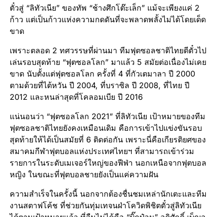
ตั๋วสู่ “ลิทัวเนีย” ของทัพ “ช้างศึกโต๊ะเล็ก” แม้จะเพียงแค่ 2
ก้าว แต่เป็นก้าวแห่งความกดดันที่จะพลาดพลั้งไม่ได้โดยเด็ด
ขาด
เพราะตลอด 2 ทศวรรษที่ผ่านมา ทีมฟุตซอลชาติไทยตีตั๋วไป
เล่นรอบสุดท้าย “ฟุตซอลโลก” มาแล้ว 5 สมัยต่อเนื่องไม่เคย
ขาด นับตั้งแต่ฟุตซอลโลก ครั้งที่ 4 ที่กัวเตมาลา ปี 2000
ตามด้วยที่ไต้หวัน ปี 2004, ที่บราซิล ปี 2008, ที่ไทย ปี
2012 และหนล่าสุดที่โคลอมเบีย ปี 2016
แน่นอนว่า “ฟุตซอลโลก 2021” ที่ลิทัวเนีย เป้าหมายของทีม
ฟุตซอลชาติไทยยังคงเหมือนเดิม คือการเข้าไปแข่งขันรอบ
สุดท้ายให้ได้เป็นสมัยที่ 6 ติดต่อกัน เพราะนี่คือเกียรติยศของ
สมาคมกีฬาฟุตบอลแห่งประเทศไทยฯ ที่สามารถเข้าร่วม
รายการในระดับเมเจอร์ใหญ่ของฟีฟ่า นอกเหนือจากฟุตบอล
หญิง ในขณะที่ฟุตบอลชายยังเป็นแค่ความฝัน
ความสำเร็จในครั้งนี้ นอกจากต้องชื่นชมเหล่านักเตะและทีม
งานสตาฟโค้ช ที่ช่วยกันทุ่มเทจนฝ่าโควิดพิชิตตั๋วสู่ลิทัวเนีย