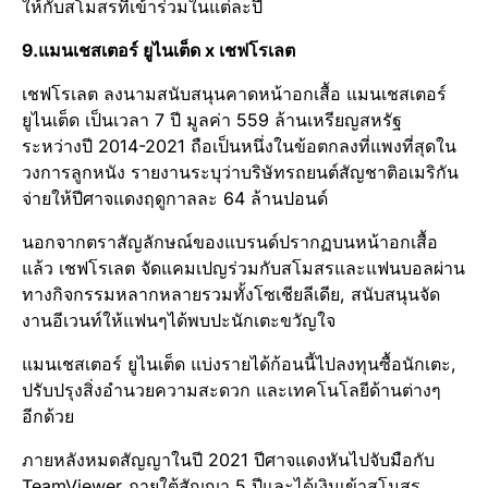
ให้กับสโมสรที่เข้าร่วมในแต่ละปี​
9.แมนเชสเตอร์​ ยูไนเต็ด x เชฟโรเลต​
เชฟโรเลต​ ลงนามสนับสนุน​คาดหน้าอกเสื้อ แมนเชสเตอร์​
ยูไนเต็ด​ เป็นเวลา​ 7​ ปี​ มูลค่า​ 559​ ล้านเหรียญสหรัฐ​
ระหว่างปี​ 2014-2021​ ถือเป็นหนึ่งในข้อตกลงที่แพงที่สุดใน
วงการลูกหนัง​ รายงานระบุว่าบริษัทรถยนต์สัญชาติอเมริกัน​
จ่ายให้ปีศาจแดงฤดูกาลละ 64​ ล้านปอนด์​
นอกจากตราสัญลักษณ์​ของแบรนด์ปรากฏบนหน้าอกเสื้อ
แล้ว​ เชฟโรเลต​ จัดแคมเปญ​ร่วมกับสโมสรและแฟนบอลผ่าน
ทางกิจกรรมหลากหลายรวมทั้งโซเชียลีเดีย, สนับสนุนจัด
งานอีเวนท์ให้แฟนๆได้พบปะนักเตะขวัญใจ​
แมนเชสเตอร์​ ยูไนเต็ด​ แบ่งรายได้ก้อนนี้ไปลงทุนซื้อนักเตะ,
ปรับปรุงสิ่งอำนวยความสะดวก​ และเทคโนโลยีด้านต่างๆ​
อีกด้วย
ภายหลังหมดสัญญา​ในปี 2021 ปีศาจแดง​หันไปจับมือกับ​
TeamViewer ภายใต้สัญญา​ 5​ ปีและได้เงินเข้าสโมสร​