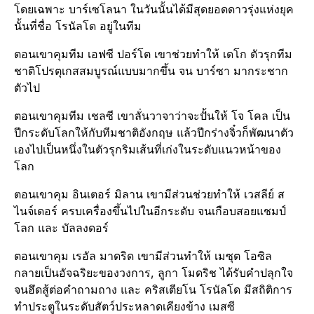
โดยเฉพาะ​ บาร์เซโลนา ในวันนั้นได้มีสุดยอดดาวรุ่ง​แห่งยุค
นั้นที่ชื่อ โรนัลโด อยู่ในทีม
ตอนเขาคุมทีม เอฟซี ปอร์​โต​ เขาช่วยทำให้ เดโก ตัวรุกทีม
ชาติโปรตุเกส​สมบูรณ์แบบ​มากขึ้น จน บาร์ซา มากระชาก
ตัวไป
ตอนเขาคุมทีม เชลซี เขาลั่นวาจาว่าจะปั้นให้ โจ โคล เป็น
ปีกระดับโลกให้กับทีมชาติ​อังกฤษ​ แล้วปีกร่างจิ๋วก็พัฒนา​ตัว
เองไปเป็นหนึ่งในตัวรุกริมเส้นที่เก่งในระดับแนวหน้าของ
โลก
ตอนเขาคุม อินเตอร์​ มิลาน​ เขามีส่วนช่วยทำให้ เวสลีย์ ส
ไนจ์เดอร์ ครบเครื่องขึ้นไปในอีกระดับ จนเกือบสอยแชมป์
โลก และ บัลลงดอร์
ตอนเขาคุม เรอัล มาดริด เขามีส่วนทำให้ เมซุต โอซิล
กลายเป็นอัจฉริยะ​ของวงการ, ลูกา โมดริช ได้รับคำปลุกใจ
จนฮึดสู้ต่อคำถามถาง และ คริสเตียโน โรนัลโด​ มีสถิติการ
ทำประตู​ในระดับสัตว์​ประหลาดเคียงข้าง เมสซี