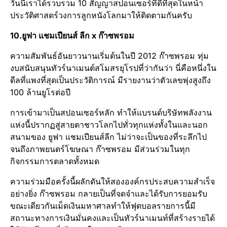
วันนี้เราได้รวบรวม​ 10​ สัญญาสปอนเซอร์​ที่ดีที่สุดในหน้า
ประวัติศาสต​ร์วงการลูกหนังโลก​มาให้ติดตามกันครับ
10.ยูฟา​ แชมเปียน​ส์ ลีก x ก๊าซพรอม
ความสัมพันธ์​อันยาวนานเริ่มต้นในปี​ 2012​ ก๊าซพรอม​ ทุ่ม
งบสนับสนุน​ทัวร์นาเมนต์​สโมสรยุโรปที่ว่ากันว่า นี่คือหนึ่งใน
ดีลที่แพงที่สุดเป็นประวัติ​การณ์​ มีรายงานว่าตัวเลขพุ่งสูงถึง​
100​ ล้านยูโรต่อปี​
การเข้ามาเป็นสปอนเซอร์​หลัก ทำให้แบรนด์บริษัทพลังงาน
แห่งนี้ปรากฏสู่สายตาชาวโลกไปทั่วทุกแห่งทั้งในและนอก
สนาม​ของ​ ยูฟา​ แชมเปียน​ส์ลีก​ ไม่ว่าจะเป็นของที่ระลึกไป
จนถึงภาพยนตร์​โฆษณา​ ก๊าซพรอม​ มีส่วนร่วมในทุก
กิจกรรม​การตลาดทั้งหมด​
ความร่วมมือครั้งนี้ผลักดันให้สององค์กรประสบความสำเร็จ​
อย่างยิ่ง​ ก๊าซพรอม​ กลายเป็นที่จดจำและได้รับการยอมรับ​
ขณะเดียวกันเม็ดเงินมหาศา​ลทำให้ฟุตบอลรายการนี้มี
สถานะทางการเงินมั่นคงและเป็นทัวร์​นาเมนท์ที่สร้างรายได้