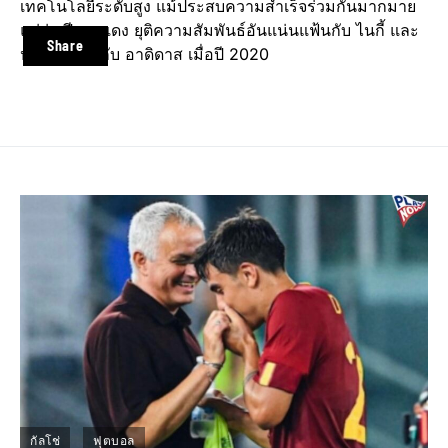
เทคโนโลยีระดับสูง​ แม้ประสบความสำเร็จ​ร่วมกันมากมาย​
แต่​ว่า ปีศาจแดง​ ยุติความสัมพันธ์​อันแน่นแฟ้นกับ​ ไนกี้​ และ
Share
หันไปจับมือกับ​ อาดิดาส​ เมื่อปี​ 2020​
กัลโช่
ฟุตบอล