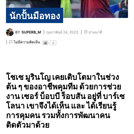
นักปั้นมือทอง
BY
SUPERB_M
กุมภาพันธ์ 24, 2023
อ่านนาที
ไม่มีความคิดเห็น
0
โชเซ มูรินโญ เคยเติบโตมาในช่วง
ต้น ๆ ของอาชีพคุมทีม ด้วยการช่วย
งาน เซอร์​ บ็อบ​บี ร็อบสัน อยู่ที่ บาร์เซ
โลนา​ เขาจึงได้เห็น และ ได้เรียนรู้
การคุมคน รวมทั้งการพัฒนา​คน
ติดตัวมาด้วย