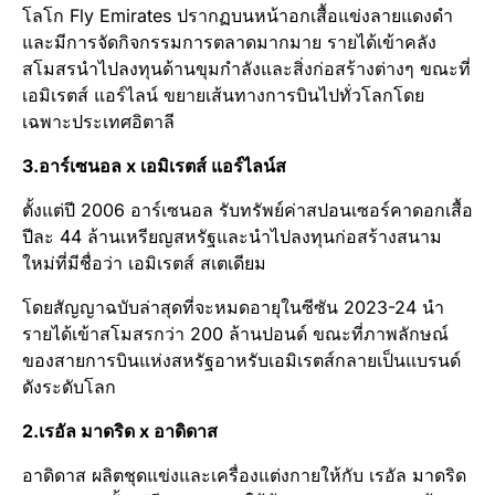
โลโก Fly Emirates​ ปรากฏ​บนหน้าอกเสื้อแข่งลายแดงดำ​
และมีการจัดกิจกรรมการตลาดมากมาย​ รายได้เข้าคลัง
สโมสรนำไปลงทุนด้านขุมกำลังและสิ่งก่อสร้างต่างๆ​ ขณะที่​
เอมิเรตส์​ แอร์ไลน์​ ขยายเส้นทางการบินไปทั่วโลกโดย
เฉพาะประเทศอิตาลี
3.อาร์เซนอล​ x เอมิเรตส์​ แอร์​ไลน์ส​
ตั้งแต่ปี​ 2006​ อาร์เซนอล​ รับทรัพย์ค่าสปอนเซอร์​คาดอกเสื้อ
ปีละ​ 44​ ล้านเหรียญสหรัฐ​และนำไปลงทุนก่อสร้างสนาม
ใหม่​ที่มีชื่อว่า​ เอมิเรตส์​ สเตเดียม​
โดยสัญญาฉบับล่าสุดที่จะหมดอายุในซีซัน​ 2023-24​ นำ
รายได้เข้าสโมสรกว่า​ 200​ ล้านปอนด์​ ขณะที่ภาพลักษณ์​
ของสายการบินแห่งสหรัฐอาหรับเอมิเรตส์​กลายเป็นแบรนด์
ดังระดับโลก​
2.เรอัล​ มาดริด x อาดิดาส
อาดิดาส​ ผลิตชุดแข่งและเครื่องแต่งกายให้กับ​ เรอัล​ มาดริด​