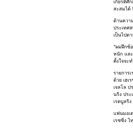
เกียรติศ
สะสมได้ 
ด้านความพ
ประเทศสเ
เป็นไปตา
“ผมฝึกซ้
หนัก และส
ตั้งใจจะ
รายการเร
ด้วย เฮเ
เจลโล ปร
นริง ประ
เรดบูลริ
แฟนมอเตอร
เรซซิ่ง