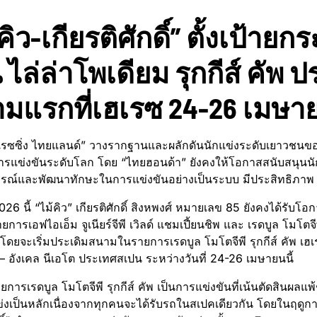
คิว-เกียรติศักดิ์” ตั้งเป้าย
ไล่ล่าโพเดียม รุกกีส์ คัพ ป
มแรกที่เฮเรซ 24-26 เมษาย
เรซซิ่ง ไทยแลนด์” วางรากฐานและผลักดันนักแข่งระดับเยาวชนขอ
ีการแข่งขันระดับโลก โดย “ไทยฮอนด้า” ยังคงให้โอกาสสนับสนุนนักแ
ณ์และพัฒนาทักษะในการแข่งขันอย่างเป็นระบบ มีประสิทธิภาพ แ
26 นี้ “ไม้คิว” เกียรติศักดิ์ สิงหพงศ์ หมายเลข 85 ยังคงได้รับโอ
ยการเอฟไอเอ็ม จูเนียร์จีพี เวิลด์ แชมเปี้ยนชิพ และ เรดบูล โมโตจีพี 
น โดยจะเริ่มประเดิมสนามในรายการเรดบูล โมโตจีพี รุกกีส์ คัพ เฮ
 – อังเคล นีเอโต ประเทศสเปน ระหว่างวันที่ 24-26 เมษายนนี้
การเรดบูล โมโตจีพี รุกกีส์ คัพ เป็นการแข่งขันที่เน้นตัดสินผลแ
่งเป็นหลักเนื่องจากทุกคนจะได้รับรถในสเปคเดียวกัน โดยในฤดูกาล