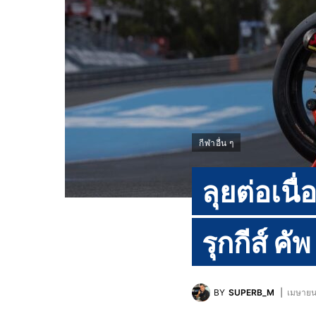
กีฬาอื่น ๆ
ลุยต่อเนื่
รุกกีส์ คัพ
BY
SUPERB_M
เมษายน