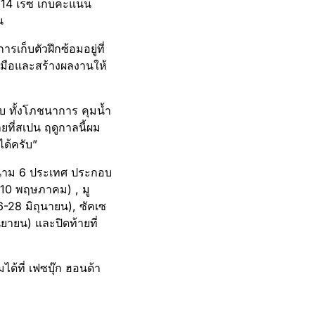
 14 เรซ เก็บคะแนน
น
รเก็บตัวฝึกซ้อมอยู่ที่
ีมือและสร้างผลงานให้
บ ทั้งโภชนาการ คุมน้ำ
้ายที่สเปน ฤดูกาลนี้ผม
ด้ครับ”
 สนาม 6 ประเทศ ประกอบ
-10 พฤษภาคม) , มู
-28 มิถุนายน), ซัคเซ
ยายน) และปิดท้ายที่
ด้ที่ เฟซบุ๊ก ฮอนด้า