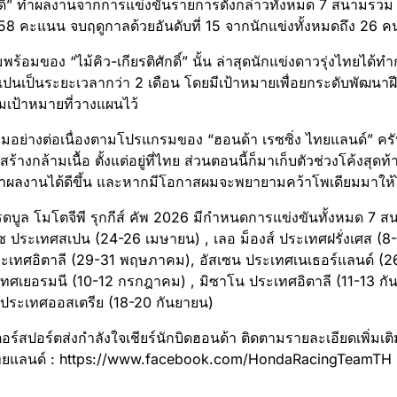
ักดิ์” ทำผลงานจากการแข่งขันรายการดังกล่าวทั้งหมด 7 สนามรวม
58 คะแนน จบฤดูกาลด้วยอันดับที่ 15 จากนักแข่งทั้งหมดถึง 26 ค
ร้อมของ “ไม้คิว-เกียรติศักดิ์” นั้น ล่าสุดนักแข่งดาวรุ่งไทยได้ทำกา
ปนเป็นระยะเวลากว่า 2 เดือน โดยมีเป้าหมายเพื่อยกระดับพัฒนาฝ
มเป้าหมายที่วางแผนไว้
อมอย่างต่อเนื่องตามโปรแกรมของ “ฮอนด้า เรซซิ่ง ไทยแลนด์” ครั
ร้างกล้ามเนื้อ ตั้งแต่อยู่ที่ไทย ส่วนตอนนี้ก็มาเก็บตัวช่วงโค้งสุดท
ทำผลงานได้ดีขึ้น และหากมีโอกาสผมจะพยายามคว้าโพเดียมมาให้ไ
ดบูล โมโตจีพี รุกกีส์ คัพ 2026 มีกำหนดการแข่งขันทั้งหมด 7
รซ ประเทศสเปน (24-26 เมษายน) , เลอ ม็องส์ ประเทศฝรั่งเศส (8
ะเทศอิตาลี (29-31 พฤษภาคม), อัสเซน ประเทศเนเธอร์แลนด์ (26
เทศเยอรมนี (10-12 กรกฎาคม) , มิซาโน ประเทศอิตาลี (11-13 กัน
ง ประเทศออสเตรีย (18-20 กันยายน)
์สปอร์ตส่งกำลังใจเชียร์นักบิดฮอนด้า ติดตามรายละเอียดเพิ่มเติมไ
 ไทยแลนด์ : https://www.facebook.com/HondaRacingTeamTH