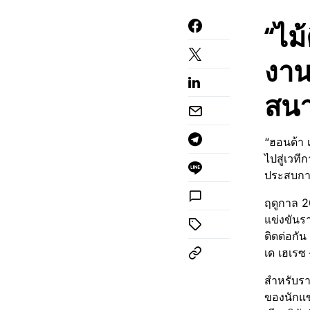
“ไม้
งาน 
สนา
“ฮอนด้า 
ไปสู่เวท
ประสบการ
ฤดูกาล 20
แข่งขันรา
ติดต่อกั
เด เฮเรซ
สำหรับราย
ของนักแข