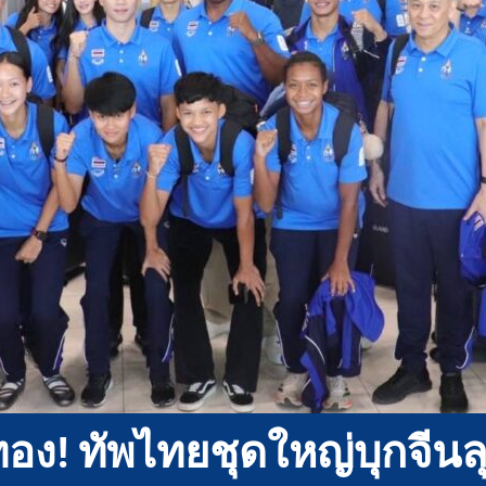
อง! ทัพไทยชุดใหญ่บุกจีนล