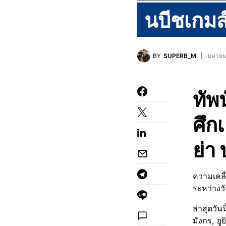
นบีชเกมส
BY
SUPERB_M
เมษายน
ทัพ
ศึกเ
ย่า
ความเคลื
ระหว่างวั
ล่าสุดวัน
มังกร, ย