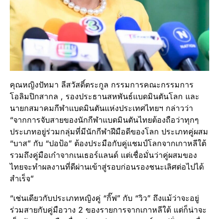
คุณหญิงปัทมา ลีสวัสดิ์ตระกูล กรรมการคณะกรรมการ
โอลิมปิกสากล , รองประธานสหพันธ์แบดมินตันโลก และ
นายกสมาคมกีฬาแบดมินตันแห่งประเทศไทยฯ กล่าวว่า
“จากการจับสายของนักกีฬาแบดมินตันไทยต้องถือว่าทุกๆ
ประเภทอยู่ร่วมกลุ่มที่มีนักกีฬาฝีมือดีของโลก ประเภทคู่ผสม
“บาส” กับ “ปอป้อ” ต้องประมือกับคู่แชมป์โลกจากเกาหลีใต้
รวมถึงคู่มือเก๋าจากเนเธอร์แลนด์ แต่เชื่อมั่นว่าคู่ผสมของ
ไทยจะทำผลงานที่ดีผ่านเข้าสู่รอบก่อนรองชนะเลิศต่อไปได้
สำเร็จ”
“เช่นเดียวกับประเภทหญิงคู่ “กิ๊ฟ” กับ “วิว” ถึงแม้ว่าจะอยู่
ร่วมสายกับคู่มือวาง 2 ของรายการจากเกาหลีใต้ แต่ก็น่าจะ