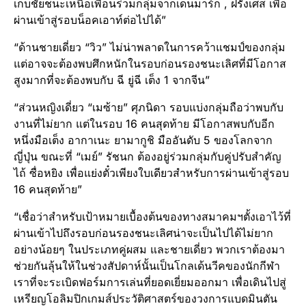
เก็บชัยชนะเหนือเพื่อนร่วมกลุ่มจากเดนมาร์ก , ฝรั่งเศส เพื่อ
ผ่านเข้าสู่รอบน็อคเอาท์ต่อไปได้”
“ด้านชายเดี่ยว “วิว” ไม่น่าพลาดในการคว้าแชมป์ของกลุ่ม
แต่อาจจะต้องพบศึกหนักในรอบก่อนรองชนะเลิศที่มีโอกาส
สูงมากที่จะต้องพบกับ ฉี ยู่ฉี เต็ง 1 จากจีน”
“ส่วนหญิงเดี่ยว “เมซ้าย” ศุภนิดา รอบแบ่งกลุ่มถือว่าพบกับ
งานที่ไม่ยาก แต่ในรอบ 16 คนสุดท้าย มีโอกาสพบกับอีก
หนึ่งมือเต็ง อากาเนะ ยามากูชิ มืออันดับ 5 ของโลกจาก
ญี่ปุ่น ขณะที่ “เมย์” รัชนก ต้องอยู่ร่วมกลุ่มกับคู่ปรับสำคัญ
ไถ้ ซื่อหยิง เพื่อแย่งตั๋วเพียงใบเดียวสำหรับการผ่านเข้าสู่รอบ
16 คนสุดท้าย”
“เชื่อว่าสำหรับเป้าหมายเบื้องต้นของทางสมาคมฯตั้งเอาไว้ที่
ผ่านเข้าไปถึงรอบก่อนรองชนะเลิศน่าจะเป็นไปได้ไม่ยาก
อย่างน้อยๆ ในประเภทคู่ผสม และชายเดี่ยว พวกเราต้องมา
ช่วยกันลุ้นให้ในช่วงสัปดาห์นั้นเป็นโกลเด้นวีคของนักกีฬา
เราที่จะระเบิดฟอร์มการเล่นที่ยอดเยี่ยมออกมา เพื่อเดินไปสู่
เหรียญโอลิมปิกเกมส์ประวัติศาสตร์ของวงการแบดมินตัน