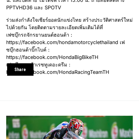
น. และปิดท้าย โมโตจีพี เวลา 15.00 น. ถ่ายทอดสดทาง
PPTVHD36 และ SPOTV
ร่วมส่งกำลังใจเชียร์ยอดนักแข่งไทย สร้างประวัติศาสตร์ใหม่
ไปด้วยกัน โดยติดตามรายละเอียดเพิ่มเติมได้ที่
เฟซบุ๊กรถจักรยานยนต์ฮอนด้า :
https://facebook.com/hondamotorcyclethailand เฟ
ซบุ๊กฮอนด้าบิ๊กไบค์ :
https://facebook.com/HondaBigBikeTH
เฟซบุ๊กฮอนด้าเรซทูเดอะดรีม :
Share
https://facebook.com/HondaRacingTeamTH