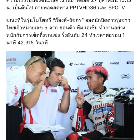
ความเร็วรอบชิงชนะเลิศในวันอาทิตย์ที่ 27 ตุลาคมนี้ 13.15
น. เป็นต้นไป ถ่ายทอดสดทาง PPTVHD36 และ SPOTV
ขณะที่ในรุ่นโมโตทรี “ก๊องส์-ธัชกร” ยอดนักบิดดาวรุ่งชาว
ไทยเจ้าหมายเลข 5 จาก ฮอนด้า ทีม เอเชีย ทำงานอย่าง
หนักกับการเซ็ตติ้งรถแข่ง รั้งอันดับ 24 ทำเวลาต่อรอบ 1
นาที 42.315 วินาที