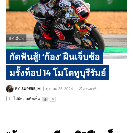
กีฬาอื่น ๆ
กัดฟันสู้! ‘ก้อง’ ฝืนเจ็บซ้อ
มรั้งท็อป 14 โมโตทูบุรีรัมย์
BY
SUPERB_M
ตุลาคม 25, 2024
อ่านนาที
ไม่มีความคิดเห็น
0