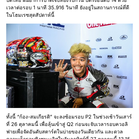
บิดไทย ฝืนอาการบาดเจ็บที่ยังรบกวน บิดรั้งอันดับ 14 ด้วย
เวลาต่อรอบ 1 นาที 35.916 วินาที ยังอยู่ในสถานการณ์ที่ดี
ในโฮมเรซสุดสัปดาห์นี้
ทั้งนี้ “ก้อง-สมเกียรติ” จะลงซ้อมรอบ P2 ในช่วงเช้าวันเสาร์
ที่ 26 ตุลาคมนี้ เพื่อลุ้นเข้าสู่ Q2 ก่อนจะจับเวลารอบควอลิ
ฟายเพื่อจัดอันดับสตาร์ตในบ่ายของวันเดียวกัน และดวล