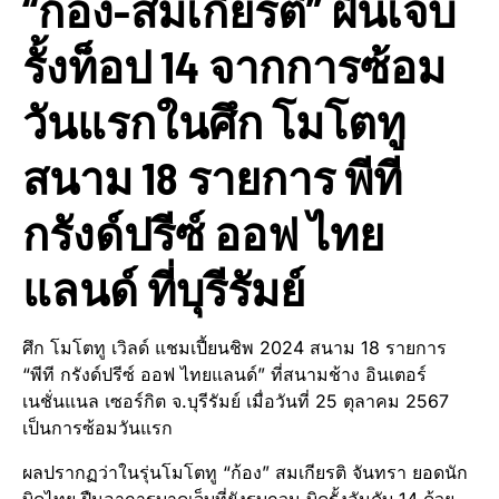
“ก้อง-สมเกียรติ” ฝืนเจ็บ
รั้งท็อป 14 จากการซ้อม
วันแรกในศึก โมโตทู
สนาม 18 รายการ พีที
กรังด์ปรีซ์ ออฟ ไทย
แลนด์ ที่บุรีรัมย์
ศึก โมโตทู เวิลด์ แชมเปี้ยนชิพ 2024 สนาม 18 รายการ
“พีที กรังด์ปรีซ์ ออฟ ไทยแลนด์” ที่สนามช้าง อินเตอร์
เนชั่นแนล เซอร์กิต จ.บุรีรัมย์ เมื่อวันที่ 25 ตุลาคม 2567
เป็นการซ้อมวันแรก
ผลปรากฏว่าในรุ่นโมโตทู “ก้อง” สมเกียรติ จันทรา ยอดนัก