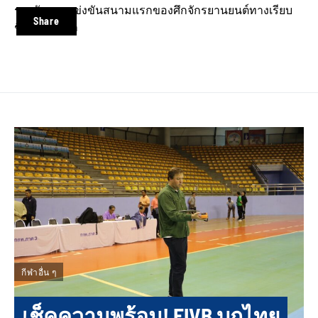
รองรับการแข่งขันสนามแรกของศึกจักรยานยนต์ทางเรียบ
Share
ชิงแชมป์โลก
กีฬาอื่น ๆ
เช็คความพร้อม! FIVB บุกไทย