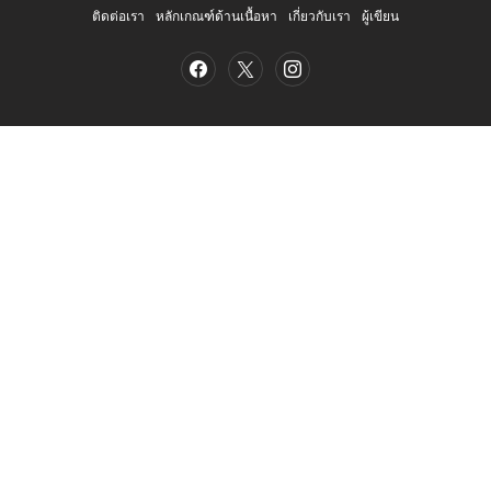
ติดต่อเรา
หลักเกณฑ์ด้านเนื้อหา
เกี่ยวกับเรา
ผู้เขียน