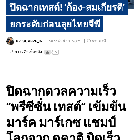
ปิดฉากเทสต์! ‘ก้อง-สมเกียรติ’
ยกระดับก่อนลุยไทยจีพี
BY
SUPERB_M
กุมภาพันธ์ 13, 2025
อ่านนาที
ความคิดเห็นหนึ่ง
0
ปิดฉากดวลความเร็ว
“พรีซีซั่น เทสต์” เข้มข้น
มาร์ค มาร์เกซ แชมป์
โลกจาก ดูคาติ บิดเร็ว