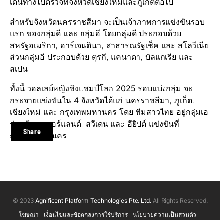
เดินทางไปตรวจที่จังหวัดเชียงใหม่และภูเก็ตต่อไป
สำหรับจังหวัดนครราชสีมา จะเป็นเจ้าภาพการแข่งขันรอบ
แรก ของกลุ่มดี และ กลุ่มอี โดยกลุ่มดี ประกอบด้วย
สหรัฐอเมริกา, อาร์เจนตินา, สาธารณรัฐเช็ค และ สโลวีเนีย
ส่วนกลุ่มอี ประกอบด้วย ตุรกี, แคนาดา, บัลแกเรีย และ
สเปน
ทั้งนี้ วอลเลย์หญิงชิงแชมป์โลก 2025 รอบแบ่งกลุ่ม จะ
กระจายแข่งขันใน 4 จังหวัดได้แก่ นครราชสีมา, ภูเก็ต,
เชียงใหม่ และ กรุงเทพมหานคร โดย ทีมสาวไทย อยู่กลุ่มเอ
ร่วมกับ เนเธอร์แลนด์, สวีเดน และ อียิปต์ แข่งขันที่
Share
กรุงเทพมหานคร
© 2023
Agnificent Platform Technologies Pte. Ltd.
All Rights Reserved.
โฆษณา
เงื่อนไขและข้อตกลงการใช้บริการ
นโยบายความเป็นส่วนตัว