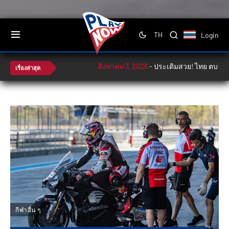
Login
TH
สิงหาคม 7, 2026
-
ประเดิมสวย! ไทย ตบ ฟิลิปปินส์ 
เรื่องล่าสุด
กีฬาอื่น ๆ