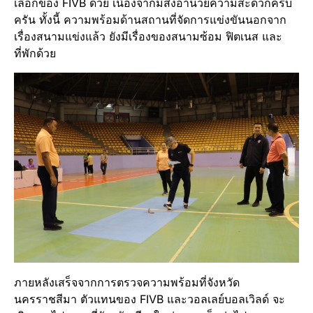
เลือกของ FIVB ด้วย เนื่องจากมีสิ่งอำนวยความสะดวกครบ
ครัน ทั้งนี้ ความพร้อมด้านสถานที่จัดการแข่งขันนอกจาก
เรื่องสนามแข่งแล้ว ยังมีเรื่องของสนามซ้อม ฟิตเนส และ
ที่พักด้วย
ภายหลังเสร็จจากการตรวจความพร้อมที่จังหวัด
นครราชสีมา ตัวแทนของ FIVB และวอลเลย์บอลเวิลด์ จะ