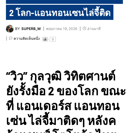
2 โลก-แอนทอนเซนไล่จี้ติด
BY
SUPERB_M
พฤษภาคม 19, 2026
อ่านนาที
ความคิดเห็นหนึ่ง
0
“วิว” กุลวุฒิ วิทิตศานต์
ยังรั้งมือ 2 ของโลก ขณะ
ที่ แอนเดอร์ส แอนทอน
เซ่น ไล่จี้มาติดๆ หลังค