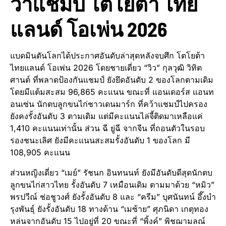
ว้าแชมป์ โตโยต้า ไทย
แลนด์ โอเพ่น 2026
แบดมินตันโลกได้ประกาศอันดับล่าสุดหลังจบศึก โตโยต้า
ไทยแลนด์ โอเพ่น 2026 โดยชายเดี่ยว “วิว” กุลวุฒิ วิทิต
ศานต์ ที่พลาดป้องกันแชมป์ ยังยึดอันดับ 2 ของโลกตามเดิม
โดยมีแต้มสะสม 96,865 คะแนน ขณะที่ แอนเดอร์ส แอนท
อนเซ่น นักตบลูกขนไก่ชาวเดนมาร์ก ที่คว้าแชมป์ไปครอง
ยังคงรั้งอันดับ 3 ตามเดิม แต่มีคะแนนไล่จี้ติดมาเหลือแค่
1,410 คะแนนเท่านั้น ส่วน ฉี ยู่ฉี จากจีน ที่ถอนตัวในรอบ
รองชนะเลิศ ยังมีคะแนนสะสมรั้งอันดับ 1 ของโลก มี
108,905 คะแนน
ส่วนหญิงเดี่ยว “เมย์” รัชนก อินทนนท์ ยังมีอันดับดีสุดนักตบ
ลูกขนไก่สาวไทย รั้งอันดับ 7 เหมือนเดิม ตามมาด้วย “หมิว”
พรปวีณ์ ช่อชูวงศ์ ยังรั้งอันดับ 8 และ “ครีม” บุศนันทน์ อึ๊งบำ
รุงพันธุ์ ยังรั้งอันดับ 18 ทางด้าน “เมซ้าย” ศุภนิดา เกตุทอง
หล่นจากอันดับ 15 ไปอยู่ที่ 20 ขณะที่ “พิ้งค์” พิชฌามลณ์