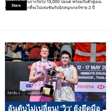
“มายด์” รับเงินรางวัลไป 13,000 ปอนด์ พร้อมกับตั๋วสู่เมน
Share
ทัวร์อาชีพโลกที่จะไปแข่งขันกับนักสนุกเกอร์ชาย 2 ปี
กีฬาอื่น ๆ
แบดมินตัน
อันดับไม่เปลี่ยน! ‘วิว’ ยังยึดมือ