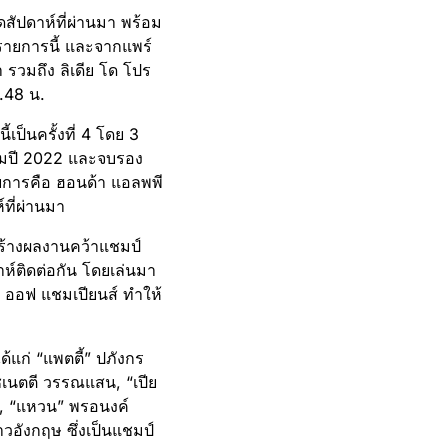
ุดสัปดาห์ที่ผ่านมา พร้อม
ในรายการนี้ และจากแพร์
า รวมถึง ลิเดีย โด โปร
.48 น.
ป็นครั้งที่ 4 โดย 3
ร่วมปี 2022 และจบรอง
ยการคือ ฮอนด้า แอลพพี
์ที่ผ่านมา
สร้างผลงานคว้าแชมป์
ห์ติดต่อกัน โดยเล่นมา
์ ออฟ แชมเปียนส์ ทำให้
้แก่ “แพตตี้” ปภังกร
 ชเนตตี วรรณแสน, “เปีย
ล, “แหวน” พรอนงค์
าวอังกฤษ ซึ่งเป็นแชมป์