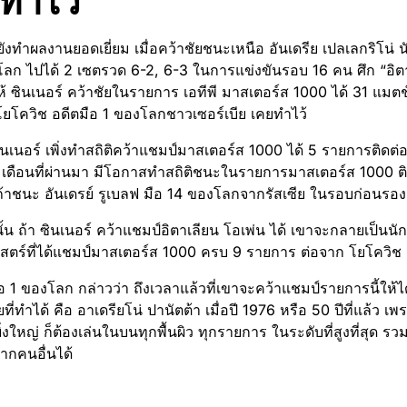
ทำไว้
ยังทำผลงานยอดเยี่ยม เมื่อคว้าชัยชนะเหนือ อันเดรีย เปลเลกริโน่ น
ลก ไปได้ 2 เซตรวด 6-2, 6-3 ในการแข่งขันรอบ 16 คน ศึก “อิตาเล
 ซินเนอร์ คว้าชัยในรายการ เอทีพี มาสเตอร์ส 1000 ได้ 31 แมตช์ต
ก โยโควิช อดีตมือ 1 ของโลกชาวเซอร์เบีย เคยทำไว้
ินเนอร์ เพิ่งทำสถิติคว้าแชมป์มาสเตอร์ส 1000 ได้ 5 รายการติดต่
เดือนที่ผ่านมา มีโอกาสทำสถิติชนะในรายการมาสเตอร์ส 1000 ติดต
ถ้าชนะ อันเดรย์ รูเบลฟ มือ 14 ของโลกจากรัสเซีย ในรอบก่อนรอ
้น ถ้า ซินเนอร์ คว้าแชมป์อิตาเลียน โอเพ่น ได้ เขาจะกลายเป็นนั
าสตร์ที่ได้แชมป์มาสเตอร์ส 1000 ครบ 9 รายการ ต่อจาก โยโควิช 
อ 1 ของโลก กล่าวว่า ถึงเวลาแล้วที่เขาจะคว้าแชมป์รายการนี้ให้ไ
ที่ทำได้ คือ อาเดรียโน่ ปานัตต้า เมื่อปี 1976 หรือ 50 ปีที่แล้ว 
ยิ่งใหญ่ ก็ต้องเล่นในบนทุกพื้นผิว ทุกรายการ ในระดับที่สูงที่สุด รว
ากคนอื่นได้