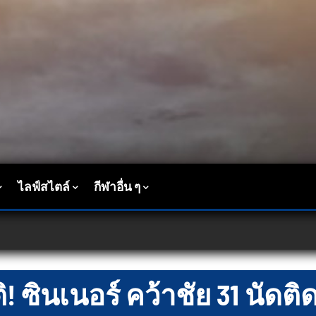
ไลฟ์สไตล์
กีฬาอื่น ๆ
ติ! ซินเนอร์ คว้าชัย 31 นัดต