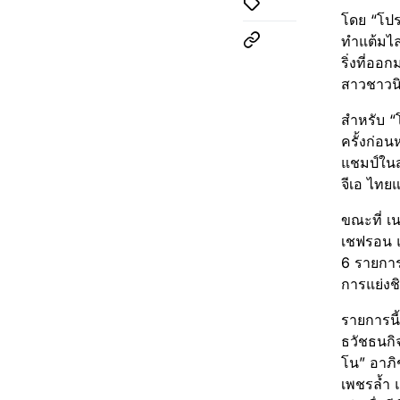
โดย “โปรจ
ทำแต้มไล่
ริ่งที่ออ
สาวชาวนิ
สำหรับ “
ครั้งก่อน
แชมป์ในส
จีเอ ไทยแ
ขณะที่ เ
เชฟรอน แ
6 รายการ
การแย่งชิ
รายการนี
ธวัชธนกิ
โน” อาภิ
เพชรล้ำ แ