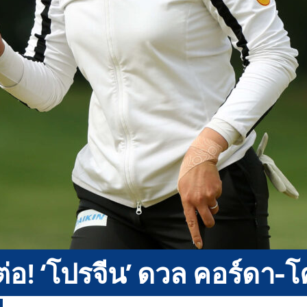
่อ! ‘โปรจีน’ ดวล คอร์ดา-โค