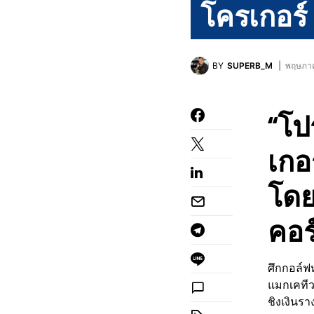
โครเกอร์
BY
SUPERB_M
พฤษภาค
“โป
เกอร
โดย
คอร
ศึกกอล์ฟห
แมกเคทีว
ชิงเงินร