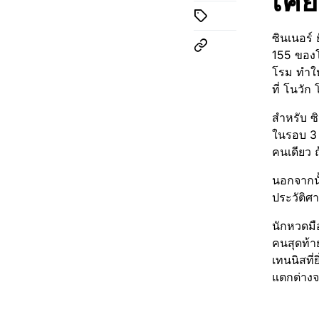
เคย
ซินเนอร์ 
155 ของโ
โรม ทำให้
ที่ โนวั
สำหรับ ซ
ในรอบ 3 
คนเดียว 
นอกจากนั
ประวัติศ
นักหวดมื
คนสุดท้าย
เทนนิสที่
แตกต่างจ