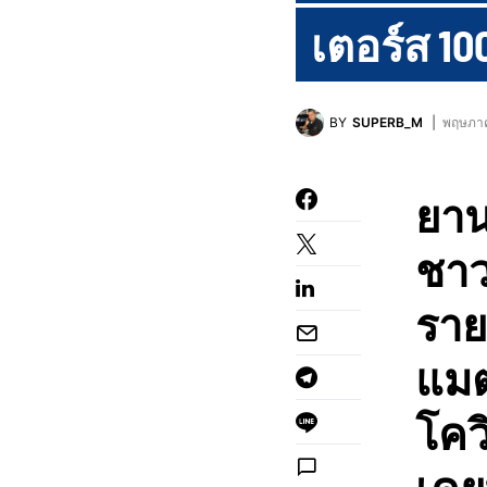
เตอร์ส 10
BY
SUPERB_M
พฤษภาค
ยาน
ชาว
ราย
แมตช
โคว