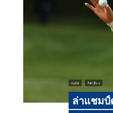
กอล์ฟ
กีฬาอื่น ๆ
ล่าแชมป์ต