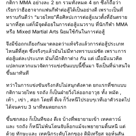
กติกา MMA อย่างละ 2 ยก รวมทั้งหมด 4 ยก ซึ่งก็ถือว่า
เรียกว่าฮือฮาจากแฟนกีฬาต่อสู้ได้เป็นอย่างดี เพราะเป็นที่
ทราบกันดีว่า “มวยไทย”คือศิลปะการต่อสู้แนวตั้งที่อันตราย
มากที่สุด แต่ก็มีจุดด้อยในการต่อสู้แนวราบ ที่นักกีฬา MMA
หรือ Mixed Martial Arts นิยมใช้กันในการต่อสู้
จึงมีข้อถกเถียงกันมาตลอดว่าแท้จริงแล้วการต่อสู้ประเภท
ไหนดีที่สุด ซึ่งจริงๆแล้วมันไม่มีทางทราบแน่ชัด เพราะการ
ต่อสู้แต่ละประเภท มันก็มีกติกาต่าง กัน แต่ เมื่อมีแนวคิด
แปลกแหวกแนวจัดการแข่งขันแบบนี้ขึ้นมา จึงเป็นที่น่าสนใจ
ขึ้นมาทันที
ทว่าในการแข่งขันจริงกลับไม่สนุกดังคาด ยกแรกที่ชกแบบ
กติกามวยไทย รถถัง ก็เป็นฝ่ายวิ่งไล่ออกอาวุธ ทั้ง หมัด ,
เท้า , เข่า , ศอก โดยที่ ดีเจ ก็วิ่งหนีไปรอบๆเวทีเอาตัวรอดไป
ได้จนครบ 3 นาทีหมดยกแรก
ขึ้นชกสอง ก็เป็นทีของ ดีเจ บ้างที่พยายามเข้า เทคดาวน์
และ รถถัง ก็หนีไม่พ้นโดนจับล็อกแม้จะพยายามดิ้นหนี แต่
ด้วย ทักษะและ เทคนิกระดับโลกของ ดิมิเทรียส จอห์นสัน