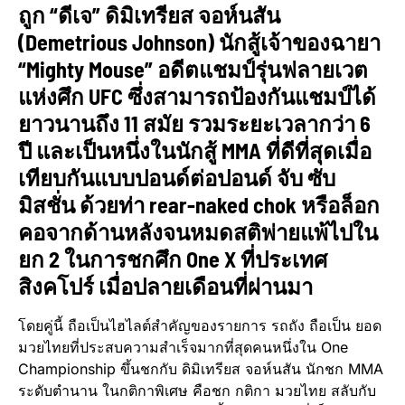
ถูก “ดีเจ” ดิมิเทรียส จอห์นสัน
(Demetrious Johnson) นักสู้เจ้าของฉายา
“Mighty Mouse” อดีตแชมป์รุ่นฟลายเวต
แห่งศึก UFC ซึ่งสามารถป้องกันแชมป์ได้
ยาวนานถึง 11 สมัย รวมระยะเวลากว่า 6
ปี และเป็นหนึ่งในนักสู้ MMA ที่ดีที่สุดเมื่อ
เทียบกันแบบปอนด์ต่อปอนด์ จับ ซับ
มิสชั่น ด้วยท่า rear-naked chok หรือล็อก
คอจากด้านหลังจนหมดสติพ่ายแพ้ไปใน
ยก 2 ในการชกศึก One X ที่ประเทศ
สิงคโปร์ เมื่อปลายเดือนที่ผ่านมา
โดยคู่นี้ ถือเป็นไฮไลต์สำคัญของรายการ รถถัง ถือเป็น ยอด
มวยไทยที่ประสบความสำเร็จมากที่สุดคนหนึ่งใน One
Championship ขึ้นชกกับ ดิมิเทรียส จอห์นสัน นักชก MMA
ระดับตำนาน ในกติกาพิเศษ คือชก กติกา มวยไทย สลับกับ