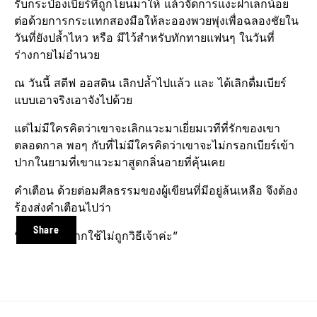
รับกระป๋องเบียร์ที่ถูกโยนมาให้ แล้วจัดการแงะฝาเล็กน้อย
ต่อด้วยการกระแทกสองมือให้ละอองพวยพุ่ง​เพื่อฉลองชัยใน
วันที่ยังปล้ำไหว หรือ มีไว้สำหรับทักทายแฟนๆ ในวันที่
ร่างกายไม่อำนวย
ณ วันนี้ สตีฟ ออสติน เลิกปล้ำไปแล้ว และ ได้เลิกดื่มเบียร์
แบบเอาจริงเอาจังไปด้วย
แต่ไม่มีใครคิดว่าเขาจะเลิกแวะมาเยี่ยมเวทีที่รักของเขา
ตลอดกาล พอๆ กับที่ไม่มีใครคิดว่าเขาจะไม่กรอกเบียร์​เข้า
ปากในยามที่เขาแวะมาสูดกลิ่นอายที่คุ้นเคย
คำเตือน ด้วยต่อมศีลธรรมของผู้เขียนที่มีอยู่ล้นเหลือ จึงต้อง
ร้องส่งคำเตือนไปว่า
Share
“เบียร์​ไม่ดี หากใช้ไม่ถูกวิธีเจ้าค่ะ”