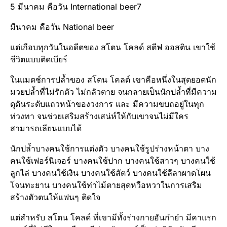
5 มีนาคม คือวัน International beer7
มีนาคม คือวัน National beer
แต่เกือบทุกวันในอดีตของ สโตน โคลด์ สตีฟ ออสติน เขาใช้
ชีวิตแบบติดเบียร์
ในแมตช์​การปล้ำของ สโตน โคลด์ เขาคือหนึ่งในสุดยอดนัก
มวยปล้ำที่ไม่รักตัว ไม่กลัวตาย จนกลายเป็นนักปล้ำที่มีความ
ดุดันระดับแถวหน้าของวงการ และ มีความขบถอยู่ในทุก
ท่วงทา จนช่วยเสริมสร้าง​เสน่ห์​ให้กับเขาจนไม่มีใคร
สามารถเลียนแบบ​ได้
นักปล้ำบางคนใช้การแต่งตัว บางคนใช้รูปร่างหน้าตา บาง
คนใช้เฟอร์นิเจอร์​ บางคนใช้ปาก บางคนใช้สาวๆ บางคนใช้
ลูกไล่ บางคนใช้เงิน บางคนใช้สัตว์ บางคนใช้ลีลาผาดโผน
โจนทะยาน บางคนใช้ท่าไม้ตายสุดหวือหวา​ในการเสริม
สร้างตัวตนให้แฟนๆ ติดใจ
แต่สำหรับ​ สโตน โคลด์ ที่เขามีทั้งร่างกายอันกำยำ มีคาแรก