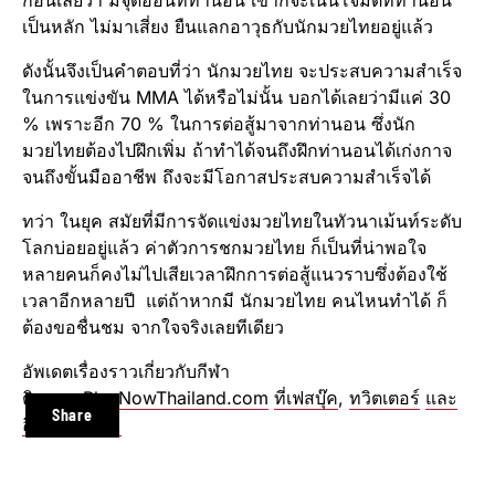
ก่อนเลยว่า มีจุดอ่อนที่ท่านอน เขาก็จะเน้นโจมตีที่ท่านอน
เป็นหลัก ไม่มาเสี่ยง ยืนแลกอาวุธกับนักมวยไทยอยู่แล้ว
ดังนั้นจึงเป็นคำตอบที่ว่า นักมวยไทย จะประสบความสำเร็จ
ในการแข่งขัน MMA ได้หรือไม่นั้น บอกได้เลยว่ามีแค่ 30
% เพราะอีก 70 % ในการต่อสู้มาจากท่านอน ซึ่งนัก
มวยไทยต้องไปฝึกเพิ่ม ถ้าทำได้จนถึงฝึกท่านอนได้เก่งกาจ
จนถึงขั้นมืออาชีพ ถึงจะมีโอกาสประสบความสำเร็จได้
ทว่า ในยุค สมัยที่มีการจัดแข่งมวยไทยในทัวนาเม้นท์ระดับ
โลกบ่อยอยู่แล้ว ค่าตัวการชกมวยไทย ก็เป็นที่น่าพอใจ
หลายคนก็คงไม่ไปเสียเวลาฝึกการต่อสู้แนวราบซึ่งต้องใช้
เวลาอีกหลายปี แต่ถ้าหากมี นักมวยไทย คนไหนทำได้ ก็
ต้องขอชื่นชม จากใจจริงเลยทีเดียว
อัพเดตเรื่องราวเกี่ยวกับกีฬา
ติดตาม
PlayNowThailand.com
ที่เฟสบุ๊ค
,
ทวิตเตอร์
และ
Share
อินสตาแกรม