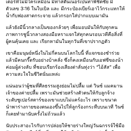
เตอร์​ที่ไม่มีใครเหมือน มีท่าสตันเนอร์เป็นท่าพิชิต​ชัย​ มี
ตัวเลข 3:16 ในใบเบิล และ มีกระป๋อง​เบียร์เอาไว้กระแทกให้
น้ำกับฟองสาดกระจาย แล้วกรอกใส่ปากแบบเมามัน
แล้วยังมีนิ้วกลางเป็นของกล้วยๆ เพื่อมอบมันให้กับทุกคน
ภาพการชูนิ้วกลางสองมือหราแจกใส่ทุกคนรอบเวทีคือสิ่งที่
ผู้คนคุ้นเคย และ เรียกหามันในทุกวันที่เขาปรากฏ​ตัว
เขาคือมนุษย์​หนึ่งในไม่กี่คนบนโลกใบนี้ ที่แจกของชำร่วย
แล้วมีคนกรี๊ด​รับอย่างบ้าคลั่ง ซึ่งก็คงเหมือนกับเอฟซีของน้า
ค่อมผู้ล่วงลับ ที่ชอบเรียกร้องเสียงด่าลั่นทุ่งว่า “ไอ้สัส” เพื่อ
ความสะใจในชีวิตนั่นแหล่ะ
แน่นอนว่าผู้ชมที่ศีลธรรม​สูงย่อมไม่ปลื้ม แต่ วินซ์ แมคมาน
เจ้าของค่ายปลื้ม เพราะมันช่วยสร้างตัวตนให้กับลูกจ้าง
ระดับซูเปอร์​สตาร์​ของเขาแบบไม่แคร์อะไร เพราะขนาด
นำพาร่างกายของตนเองขึ้นไปให้ลูกร้องกระทืบบนเวที วินซ์
ก็เคยทำมานับครั้งไม่ถ้วนแล้ว
นับประสา​อะไรกับการปล่อยให้ชายร่างใหญ่วันฉกรรจ์​ใช้มือ