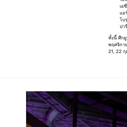
เอซ
แอร
โบร
ปาร
ทั้งนี้ ศ
พฤศจิกาย
21, 22 ก