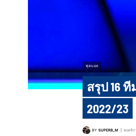
ฟุตบอล
สรุป 16 ที
2022/23
BY
SUPERB_M
พฤศจิก