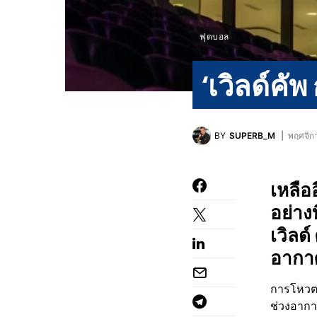
ฟุตบอล
‘เวิลด์คั
BY
SUPERB_M
พฤศจิก
เหลือ
อย่างท
เวิลด
อากาศ
การโหวตเ
ช่วงอากา