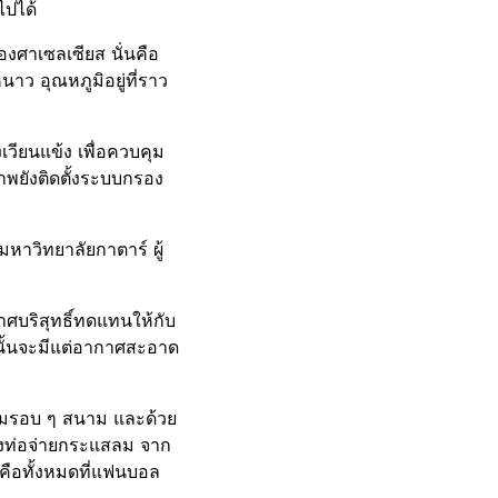
ไปได้
องศาเซลเซียส นั่นคือ
าว อุณหภูมิอยู่ที่ราว
เวียนแข้ง เพื่อควบคุม
ภาพยังติดตั้งระบบกรอง
หาวิทยาลัยกาตาร์ ผู้
าศบริสุทธิ์ทดแทนให้กับ
นั้นจะมีแต่อากาศสะอาด
ลมรอบ ๆ สนาม และด้วย
ท่อจ่ายกระแสลม จาก
นคือทั้งหมดที่แฟนบอล