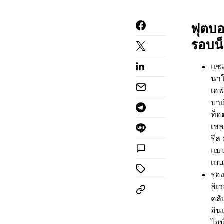
ฟุตบอล
รอบน็อ
แชม
นาโ
เอฟ
บาเ
ท็อ
เชล
รีล
แมน
เบน
รอง
ลิเ
คลั
อิน
ไอน