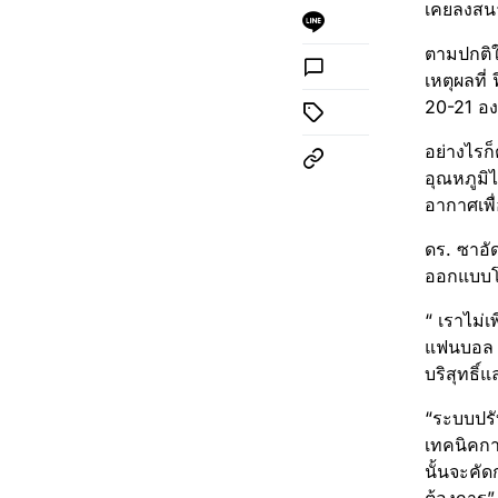
เคยลงสน
ตามปกติใ
เหตุผลที
20-21 อง
อย่างไรก็
อุณหภูมิ
อากาศเพ
ดร. ซาอั
ออกแบบโค
“ เราไม่
แฟนบอล ค
บริสุทธิ์
“ระบบปรั
เทคนิคก
นั้นจะคั