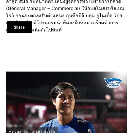
ล่าสุด สมิธ รับหน้าที่ตำแหน่งผู้จัดการทั่วไปฝ่ายการตลาด
(General Manager – Commercial) ให้กับสโมสรบริสเบน
โรว์ ก่อนจะตกลงรับตำแหน่ง กุนซือบีจี ปทุม ยูไนเต็ด โดย
แมทธิว สมิธ มีโปรแกรมนำทีมลงฝึกซ้อม เตรียมทำการ
Share
แข่งขันในเกมนัดถัดไปทันที
ฟุตบอล
ไทยพรีเมียร์ลีก