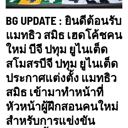
BG UPDATE : ยินดีต้อนรับ
แมทธิว สมิธ เฮดโค้ชคน
ใหม่ บีจี ปทุม ยูไนเต็ด
สโมสรบีจี ปทุม ยูไนเต็ด
ประกาศแต่งตั้ง แมทธิว
สมิธ เข้ามาทำหน้าที่
หัวหน้าผู้ฝึกสอนคนใหม่
สำหรับการแข่งขัน