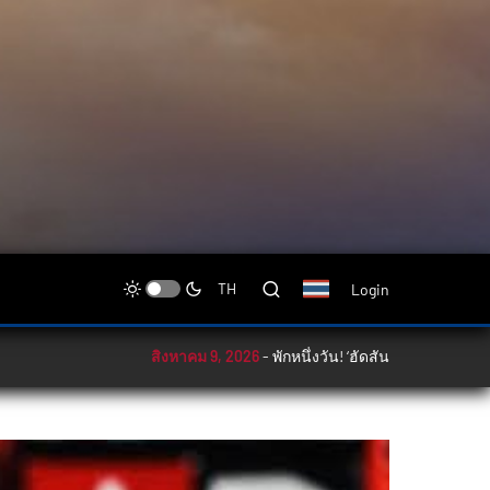
Login
TH
สิงหาคม 9, 2026
-
พักหนึ่งวัน! ‘ฮัดสัน’ เตรียมแผนช้างศึกซดลอ