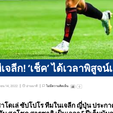
เจลีก! ‘เช็ค’ ได้เวลาพิสูจน์
ายน 14, 2022
อ่านนาที
ไม่มีความคิดเห็น
0
โดเล่ ซัปโปโร ทีมในเจลีก ญี่ปุ่น ประก