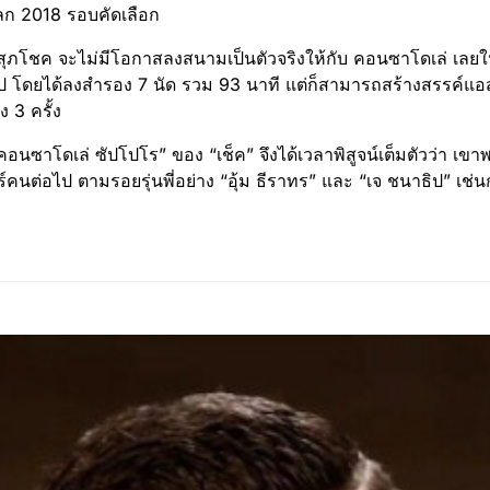
ก 2018 รอบคัดเลือก
า สุภโชค จะไม่มีโอกาสลงสนามเป็นตัวจริงให้กับ คอนซาโดเล่ เลยใ
บไป โดยได้ลงสำรอง 7 นัด รวม 93 นาที แต่ก็สามารถสร้างสรรค์แอสซ
ง 3 ครั้ง
“คอนซาโดเล่ ซัปโปโร” ของ “เช็ค” จึงได้เวลาพิสูจน์เต็มตัวว่า เขา
์คนต่อไป ตามรอยรุ่นพี่อย่าง “อุ้ม ธีราทร” และ “เจ ชนาธิป” เช่น