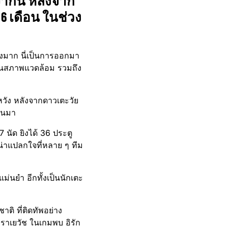
ากนี้ หลังจาก
6 เดือน ในช่วง
่างมาก นี่เป็นการออกมา
ายในสภาพแวดล้อม รวมถึง
วัง หลังจากดาวเตะวัย
่านมา
7 นัด ยิงได้ 36 ประตู
ม่น่าแปลกใจที่หลาย ๆ ทีม
ม่นยำ อีกทั้งเป็นนักเตะ
าติ ที่ติดทัพอย่าง
ราเยวัช ในเกมพบ อิรัก