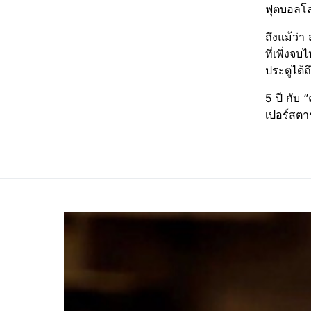
ฟุตบอลโล
ถึงแม้ว่
ที่เพิ่งจ
ประตูได้ถึ
5 ปี กับ 
เปอร์สตาร