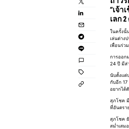
ถาวรก
“เจ้า
เลก 2 
ในครั้งนั
เล่นต่าง
เพื่อนร่ว
การออกมา
24 ปี มี
นับตั้งแต
กับอีก 17
อยากได้ต
สุภโชค มี
ที่อันตร
สุภโชค ยั
สม่ำเสมอ