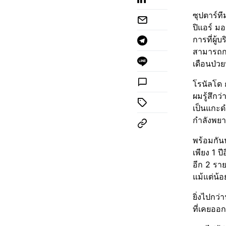
ซุปตาร์ท
ปิแอร์ มอ
การที่ผู้
สามารถกลั
เดือนป่ว
โรนัลโด ก
ผมรู้สึกว่
เป็นแกะดำ
กำลังพยา
พร้อมกันน
เพียง 1 ป
อีก 2 ราย
แม้แต่น้อ
ยิ่งไปกว่
ที่เคยออก