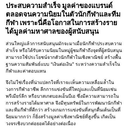
ประสบความสำเร็จ มูลค่าของแบรนด์
ตลอดจนความนิยมในตัวนักกีฬาและทีม
กีฬา เพราะนี่คือโอกาสในการสร้างราย
ได้มูลค่ามหาศาลของผู้สนับสนุน
ส่วนใหญ่แล้วการสนับสนุนมักจะมาเมื่อนักกีฬาประสบความ
สำเร็จ หรือได้รับความนิยมในหมู่ผู้ชมกีฬาถึงจุดที่ผู้สนับสนุน
สามารถใช้ประโยชน์จากตัวนักกีฬาในเชิงพาณิชย์ สร้างพื้น
ฐานความสัมพันธ์แบบ “เงินต่อเงิน” ระหว่างความสำเร็จใน
กีฬาและค่าตอบแทน
จึงไม่ใช่เรื่องที่น่าแปลกใจที่เราจะเห็นความเหลื่อมล้ำใน
วงการกีฬาอาชีพ ลีกการแข่งขันที่ใหญ่และเป็นที่นิยมเช่น
พรีเมียร์ลีก หรือบาสเกตบอลเอ็นบีเอ ซึ่งมีความสามารถใน
การสร้างรายได้มหาศาล จึงมีทุนทรัพย์ในการพัฒนานักกีฬา
และทีมกีฬาที่ดีกว่า สร้างเกมการแข่งขันที่สนุกตื่นเต้นเป็นที่
นิยมมากกว่า ก็ยิ่งสร้างมูลค่าเชิงพาณิชย์ที่สูงขึ้น เกิดเป็น
วงจรเชิงบวกต่อยอดได้อย่างต่อเนื่อง