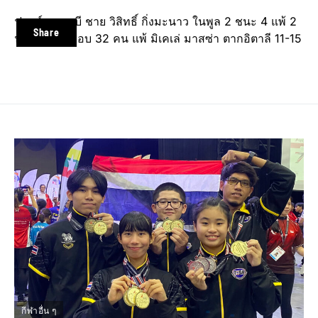
ฟอยล์ คลาสบี ชาย วิสิทธิ์ กิ่งมะนาว ในพูล 2 ชนะ 4 แพ้ 2
Share
นัด ผ่านเข้ารอบ 32 คน แพ้ มิเคเล่ มาสซ่า ตากอิตาลี 11-15
กีฬาอื่น ๆ