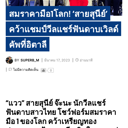
สมราคามือ1โลก! ‘สายสุนีย์’
คว้าแชมป์วีลแชร์ฟันดาบเวิลด์
คัพที่อิตาลี
BY
SUPERB_M
มีนาคม 17, 2023
อ่านนาที
ไม่มีความคิดเห็น
0
“แวว” สายสุนีย์ จ๊ะนะ นักวีลแชร์
ฟันดาบสาวไทย โชว์ฟอร์มสมราคา
มือ 1 ของโลก คว้าเหรียญทอง