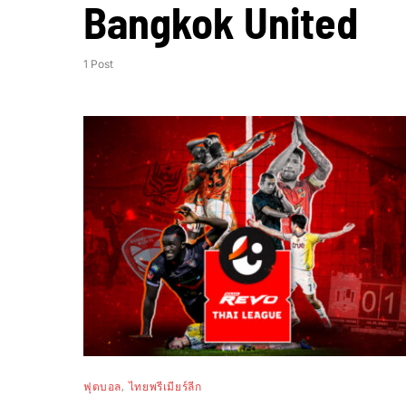
Bangkok United
1 Post
ฟุตบอล
ไทยพรีเมียร์ลีก