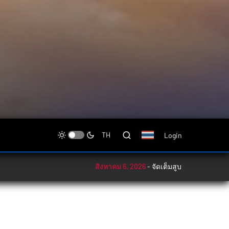
Login
TH
สิงหาคม 6, 2026
-
จัดเต็มสูบ! ทัพฮอนด้าลุ้น