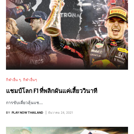
กีฬาอื่น ๆ
กีฬาอื่นๆ
แชมป์โลก F1 ที่พลิกผันแค่เสี้ยววินาที
การขับเคี่ยวลุ้นแช…
BY
PLAY NOW THAILAND
ธันวาคม 24, 2021