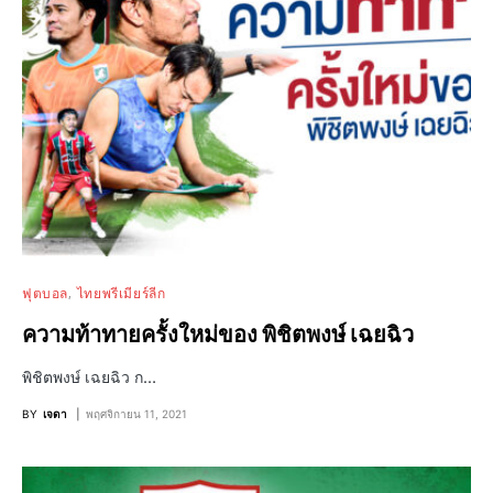
ฟุตบอล
ไทยพรีเมียร์ลีก
ความท้าทายครั้งใหม่ของ พิชิตพงษ์ เฉยฉิว
พิชิตพงษ์ เฉยฉิว ก…
BY
เจดา
พฤศจิกายน 11, 2021