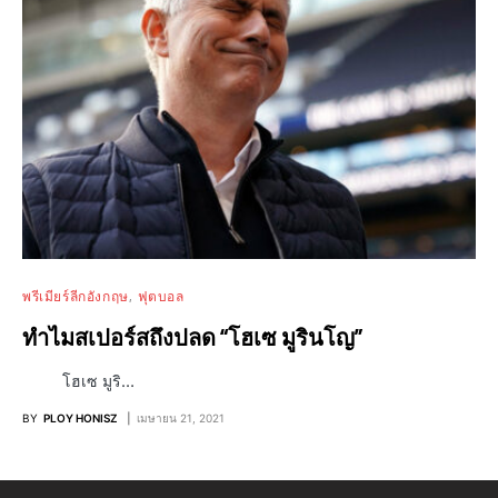
พรีเมียร์ลีกอังกฤษ
ฟุตบอล
ทำไมสเปอร์สถึงปลด “โฮเซ มูรินโญ”
โฮเซ มูริ…
BY
PLOY HONISZ
เมษายน 21, 2021