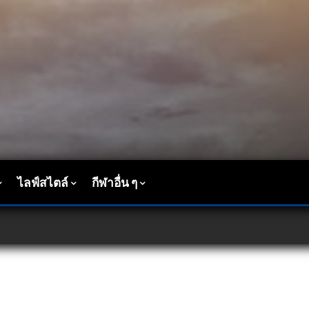
ไลฟ์สไตล์
กีฬาอื่น ๆ