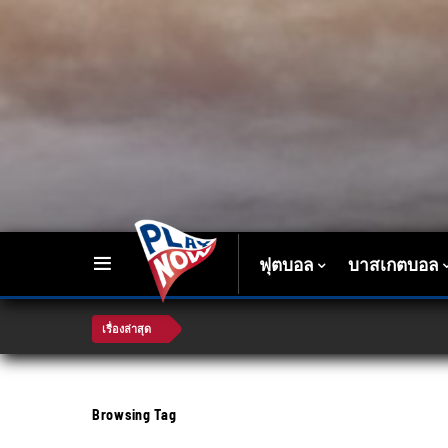
ฟุตบอล
บาสเกตบอล
เรื่องล่าสุด
Browsing Tag