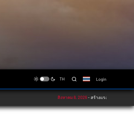
Login
TH
สิงหาคม 8, 2026
-
สร้างแรงบันดาลใจ! ปทุมธ