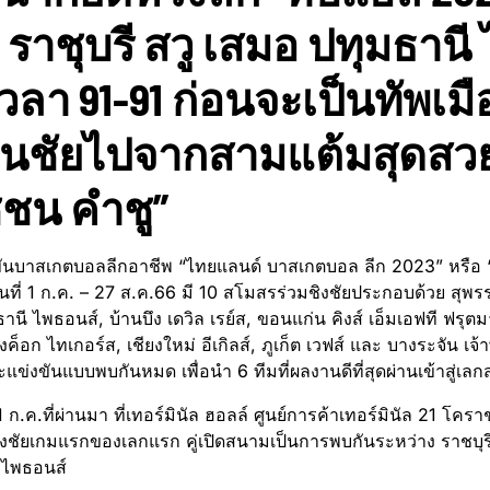
 ราชุบรี สวู​ เสมอ​ ปทุมธานี
วลา 91-91​ ก่อนจะเป็นทัพเมื
อนชัยไปจากสามแต้มสุดสว
ช​น​ คำชู”
ันบาสเกตบอลลีกอาชีพ “ไทยแลนด์ บาสเกตบอล ลีก 2023” หรือ 
นที่​ 1 ก.ค.​ – 27​ ส.ค.66​ มี​ 10 สโมสรร่วมชิงชัยประกอบด้วย สุ
ธานี ไพธอนส์, บ้านบึง เดวิล เรย์ส, ขอนแก่น คิงส์ เอ็มเอฟที ฟรุต
บงค็อก ไทเกอร์ส, เชียงใหม่ อีเกิลส์, ภูเก็ต เวฟส์ และ บางระจัน เจ
ข่งขันแบบพบกันหมด เพื่อนำ 6 ทีมที่ผลงานดีที่สุดผ่านเข้าสู่​เล
่​ 1 ก.ค.ที่ผ่านมา​ ที่เทอร์มินัล​ ฮอลล์​ ศูนย์การค้าเทอร์มินัล 21​ โค
ิงชัยเกมแรกของเลกแรก คู่เปิดสนามเป็นการพบกันระหว่าง ราชบุร
 ไพธอนส์​