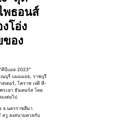
​ ไพธอนส์
องโอ่ง
ยของ
“ทีบีแอล 2023”
พรรณบุรี แมมมอธ, ราชบุรี
มาสเตอร์, โคราช เจดี ที-
้าพระยา ธันเดอร์ส​ โดย
กสองต่อไป
ราช​ จ.นครราชสีมา​
ี​ สวู ลงสนามดวลกับ