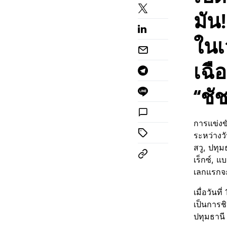
มัน!
ในเ
เฉื
“ชัช
การแข่งข
ระหว่างวั
สวู, ปทุม
เร็กซ์, แ
เลกแรกจะแ
เมื่อวันที
เป็นการช
ปทุมธานี