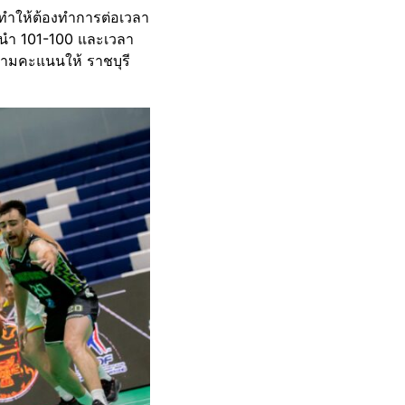
 ทำให้ต้องทำการต่อเวลา
ี นำ 101-100 และเวลา
งสามคะแนนให้ ราชบุรี​