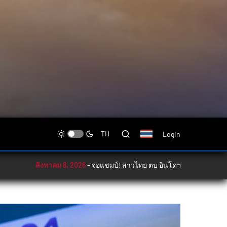
Login
TH
สิงหาคม 8, 2026
-
จ่อแชมป์! สาวไทย ตบ อินโดฯ 3-0 คว้าชัยสองนัดติ