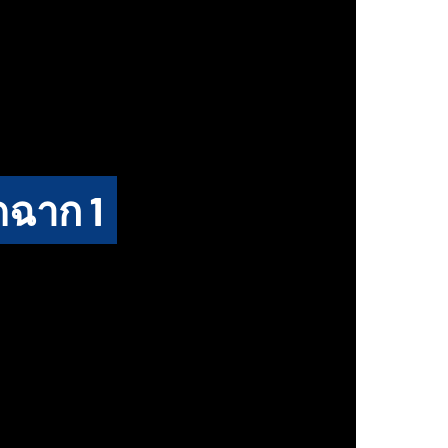
ิดฉาก 1
มจัดยิ่ง