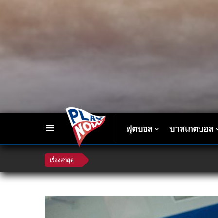
ฟุตบอล
บาสเกตบอล
เรื่องล่าสุด