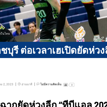
ลในไทย
าชบุรี ต่อเวลาเฮเปิดยัดห่วง
ม 2, 2023
อ่านนาที
ไม่มีความคิดเห็น
0
ดฉากยัดห่วงลีก “ทีบีแอล 202