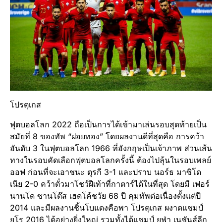
โปรตุเกส
ฟุตบอลโลก 2022 ถือเป็นการได้เข้ามาเล่นรอบสุดท้ายเป็น
สมัยที่ 8 ของทัพ “ฝอยทอง” โดยผลงานดีที่สุดคือ การคว้า
อันดับ 3 ในฟุตบอลโลก 1966 ที่อังกฤษเป็นเจ้าภาพ ส่วนเส้น
ทางในรอบคัดเลือกฟุตบอลโลกครั้งนี้ ต้องไปลุ้นในรอบเพลย์
ออฟ ก่อนที่จะเอาชนะ ตุรกี 3-1 และปราบ นอร์ธ มาซิโด
เนีย 2-0 คว้าตั๋วมาโชว์ฝีเท้าที่กาตาร์ได้ในที่สุด โดยมี เฟอร์
นานโด ซานโต๊ส เฮดโค้ชวัย 68 ปี คุมทัพต่อเนื่องตั้งแต่ปี
2014 และมีผลงานชิ้นโบแดงคือพา โปรตุเกส ผงาดแชมป์
ยูโร 2016 ได้อย่างยิ่งใหญ่ รวมทั้งได้แชมป์ ยูฟ่า เนชันส์ลีก