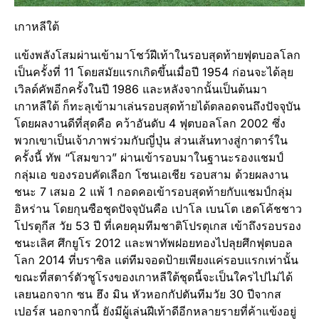
เกาหลีใต้
แข้งพลังโสมผ่านเข้ามาโชว์ฝีเท้าในรอบสุดท้ายฟุตบอลโลก
เป็นครั้งที่ 11 โดยสมัยแรกเกิดขึ้นเมื่อปี 1954 ก่อนจะได้ลุย
เวิลด์คัพอีกครั้งในปี 1986 และหลังจากนั้นเป็นต้นมา
เกาหลีใต้ ก็ทะลุเข้ามาเล่นรอบสุดท้ายได้ตลอดจนถึงปัจจุบัน
โดยผลงานดีที่สุดคือ คว้าอันดับ 4 ฟุตบอลโลก 2002 ซึ่ง
พวกเขาเป็นเจ้าภาพร่วมกับญี่ปุ่น ส่วนเส้นทางสู่กาตาร์ใน
ครั้งนี้ ทัพ “โสมขาว” ผ่านเข้ารอบมาในฐานะรองแชมป์
กลุ่มเอ ของรอบคัดเลือก โซนเอเชีย รอบสาม ด้วยผลงาน
ชนะ 7 เสมอ 2 แพ้ 1 กอดคอเข้ารอบสุดท้ายกับแชมป์กลุ่ม
อิหร่าน โดยกุนซือชุดปัจจุบันคือ เปาโล เบนโต เฮดโค้ชชาว
โปรตุกีส วัย 53 ปี ที่เคยคุมทีมชาติโปรตุเกส เข้าถึงรอบรอง
ชนะเลิศ ศึกยูโร 2012 และพาทัพฝอยทองไปลุยศึกฟุตบอล
โลก 2014 ที่บราซิล แต่ทีมจอดป้ายเพียงแค่รอบแรกเท่านั้น
ขณะที่สตาร์ตัวชูโรงของเกาหลีใต้ชุดนี้จะเป็นใครไปไม่ได้
เลยนอกจาก ซน ฮึง มิน หัวหอกกัปตันทีมวัย 30 ปีจากส
เปอร์ส นอกจากนี้ ยังมีผู้เล่นฝีเท้าดีอีกหลายรายที่ค้าแข้งอยู่