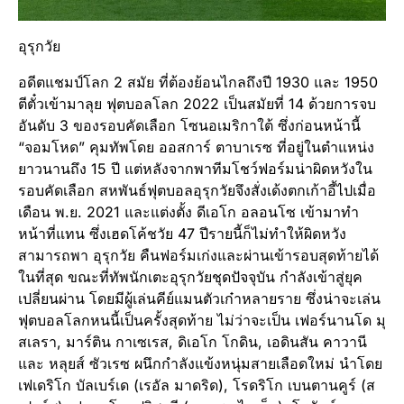
อุรุกวัย
อดีตแชมป์โลก 2 สมัย ที่ต้องย้อนไกลถึงปี 1930 และ 1950
ตีตั๋วเข้ามาลุย ฟุตบอลโลก 2022 เป็นสมัยที่ 14 ด้วยการจบ
อันดับ 3 ของรอบคัดเลือก โซนอเมริกาใต้ ซึ่งก่อนหน้านี้
“จอมโหด” คุมทัพโดย ออสการ์ ตาบาเรซ ที่อยู่ในตำแหน่ง
ยาวนานถึง 15 ปี แต่หลังจากพาทีมโชว์ฟอร์มน่าผิดหวังใน
รอบคัดเลือก สหพันธ์ฟุตบอลอุรุกวัยจึงสั่งเด้งตกเก้าอี้ไปเมื่อ
เดือน พ.ย. 2021 และแต่งตั้ง ดีเอโก อลอนโซ เข้ามาทำ
หน้าที่แทน ซึ่งเฮดโค้ชวัย 47 ปีรายนี้ก็ไม่ทำให้ผิดหวัง
สามารถพา อุรุกวัย คืนฟอร์มเก่งและผ่านเข้ารอบสุดท้ายได้
ในที่สุด ขณะที่ทัพนักเตะอุรุกวัยชุดปัจจุบัน กำลังเข้าสู่ยุค
เปลี่ยนผ่าน โดยมีผู้เล่นคีย์แมนตัวเก๋าหลายราย ซึ่งน่าจะเล่น
ฟุตบอลโลกหนนี้เป็นครั้งสุดท้าย ไม่ว่าจะเป็น เฟอร์นานโด มุ
สเลรา, มาร์ติน กาเซเรส, ดิเอโก โกดิน, เอดินสัน คาวานี
และ หลุยส์ ซัวเรซ ผนึกกำลังแข้งหนุ่มสายเลือดใหม่ นำโดย
เฟเดริโก บัลเบร์เด (เรอัล มาดริด), โรดริโก เบนตานคูร์ (ส