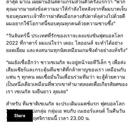
ล่าสุด มาเน เผยผ่านอินสตาแกรมส่วนตัวครั้งแรกว่า “พวก
คุณมากมายส่งข้อความมาให้กำลังใจหลังจากที่ผมบาดเจ็บ
ขอบคุณพระเจ้าที่การผ่าตัดเมื่อกลางสัปดาห์ลุล่วงไปด้วยดี
ผมอยากใช้โอกาสนี้ขอบคุณทุกคนด้วยความซาบซึ้ง”
“วันจันทร์นี้ ประเทศที่รักของเราจะลงแข่งขันฟุตบอลโลก
2022 ที่กาตาร์ ผมแน่ใจว่า เดอะ ไลออนส์ จะทำได้อย่าง
ยอดเยี่ยม และลงสนามทุกนัดเหมือนเกมชิงดำอย่างแท้จริง”
“ผมยังเชื่ออีกว่า ชาวเซเนกัล จะอยู่หน้าจอทีวีเล็ก ๆ เพื่อส่ง
เสียงเชียร์และกระตุ้นทีมชาติที่กล้าหาญของเรา เหมือนกับ
แฟน ๆ ทุกคน ผมเชื่อมั่นในเพื่อนร่วมทีมว่า จะสู้ด้วยความ
เป็นหนึ่งเดียวเหมือนที่พวกเขาทำมาตลอดเพื่อเกียรติยศของ
เรา เซเนกัล จงยืนยาว ลุยเลย”
สำหรับ ทีมชาติเซเนกัล จะประเดิมแมตช์แรก ฟุตบอลโลก
2022 รอบแบ่งกลุ่ม กลุ่มเอ พบกับ เนเธอร์แลนด์ ในคืนวัน
Share
จันทร์ที่ 21 พฤศจิกายนนี้ เวลา 23.00 น.