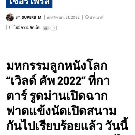
เซอร์ไพรส์
BY
SUPERB_M
พฤศจิกายน 21, 2022
อ่านนาที
ไม่มีความคิดเห็น
0
มหกรรมลูกหนังโลก
“เวิลด์ คัพ 2022” ที่กา
ตาร์ รูดม่านเปิดฉาก
ฟาดแข้งนัดเปิดสนาม
กันไปเรียบร้อยแล้ว วันนี้