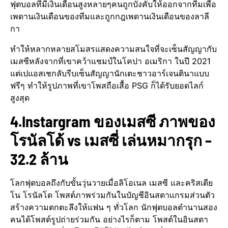
ฟุตบอลที่มีเงินเดือนสูงหลายๆคนถูกบังคับให้ออกจากทีมเพื่อ
เพดานเงินเดือนของทีมและถูกกฎเพดานเงินเดือนของลาลี
กา
ทำให้หลากหลายสโมสรแสดงความสนใจที่จะเซ็นสัญญากับ
เมสซีหลังจากที่เขาคว้าแชมป์ในโคปา อเมริกา ในปี 2021
แต่เปแอสเชกลับรีบเซ็นสัญญานักเตะชาวอาร์เจนตินาแบบ
ฟรีๆ ทำให้รูปภาพที่เขาโพสถือเสื้อ PSG ก็ได้รับยอดไลก์
สูงสุด
4.Instargram ของเมสซี ภาพของ
โรนัลโด้ vs เมสซี่ เล่นหมากรุก –
32.2 ล้าน
โลกฟุตบอลถึงกับขั้นวุ่นวายเมื่อลิโอเนล เมสซี และคริสเตีย
โน โรนัลโด โพสต์ภาพร่วมกันในบัญชีอินสตาแกรมส่วนตัว
สร้างความตกตะลึงให้แฟน ๆ ทั่วโลก นักฟุตบอลตำนานสอง
คนได้โพสต์รูปถ่ายร่วมกัน อย่างไรก็ตาม โพสต์ในอินสตา