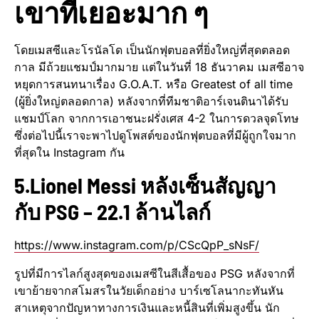
เขาที่เยอะมาก ๆ
โดยเมสซีและโรนัลโด เป็นนักฟุตบอลที่ยิ่งใหญ่ที่สุดตลอด
กาล มีถ้วยแชมป์มากมาย แต่ในวันที่ 18 ธันวาคม เมสซีอาจ
หยุดการสนทนาเรื่อง G.O.A.T. หรือ Greatest of all time
(ผู้ยิ่งใหญ่ตลอดกาล) หลังจากที่ทีมชาติอาร์เจนตินาได้รับ
แชมป์โลก จากการเอาชนะฝรั่งเศส 4-2 ในการดวลจุดโทษ
ซึ่งต่อไปนี้เราจะพาไปดูโพสต์ของนักฟุตบอลที่มีผู้ถูกใจมาก
ที่สุดใน Instagram กัน
5.Lionel Messi หลังเซ็นสัญญา
กับ PSG – 22.1 ล้านไลก์
https://www.instagram.com/p/CScQpP_sNsF/
รูปที่มีการไลก์สูงสุดของเมสซีในสีเสื้อของ PSG หลังจากที่
เขาย้ายจากสโมสรในวัยเด็กอย่าง บาร์เซโลนากะทันหัน
สาเหตุจากปัญหาทางการเงินและหนี้สินที่เพิ่มสูงขึ้น นัก