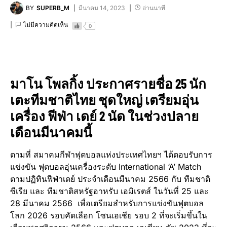
BY
SUPERB_M
มีนาคม 14, 2023
อ่านนาที
ไม่มีความคิดเห็น
0
มาโน โพลกิ้ง ประกาศรายชื่อ 25 นัก
เตะทีมชาติไทย ชุดใหญ่ เตรียมอุ่น
เครื่อง ฟีฟ่า เดย์ 2 นัด ในช่วงปลาย
เดือนมีนาคมนี้
ตามที่ สมาคมกีฬาฟุตบอลแห่งประเทศไทยฯ ได้ตอบรับการ
แข่งขัน ฟุตบอลอุ่นเครื่องระดับ International ‘A’ Match
ตามปฏิทินฟีฟ่าเดย์ ประจำเดือนมีนาคม 2566 กับ ทีมชาติ
ซีเรีย และ ทีมชาติสหรัฐอาหรับ เอมิเรตส์ ในวันที่ 25 และ
28 มีนาคม 2566 เพื่อเตรียมสำหรับการแข่งขันฟุตบอล
โลก 2026 รอบคัดเลือก โซนเอเชีย รอบ 2 ที่จะเริ่มขึ้นใน