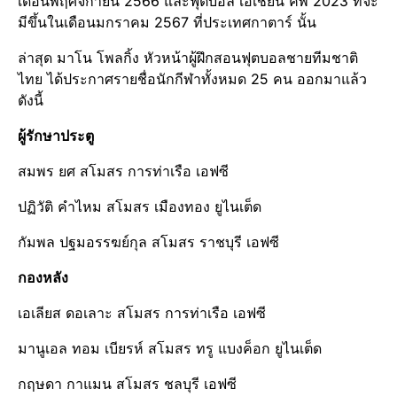
เดือนพฤศจิกายน 2566 และฟุตบอล เอเชียน คัพ 2023 ที่จะ
มีขึ้นในเดือนมกราคม 2567 ที่ประเทศกาตาร์ นั้น
ล่าสุด มาโน โพลกิ้ง หัวหน้าผู้ฝึกสอนฟุตบอลชายทีมชาติ
ไทย ได้ประกาศรายชื่อนักกีฬาทั้งหมด 25 คน ออกมาแล้ว
ดังนี้
ผู้รักษาประตู
สมพร ยศ สโมสร การท่าเรือ เอฟซี
ปฏิวัติ คำไหม สโมสร เมืองทอง ยูไนเต็ด
กัมพล ปฐมอรรฆย์กุล สโมสร ราชบุรี เอฟซี
กองหลัง
เอเลียส ดอเลาะ สโมสร การท่าเรือ เอฟซี
มานูเอล ทอม เบียรห์ สโมสร ทรู แบงค็อก ยูไนเต็ด
กฤษดา กาแมน สโมสร ชลบุรี เอฟซี