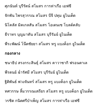
ศุภนันท์ บุรีรัตน์ สโมสร การท่าเรือ เอฟซี
จักพัน ไพรสุวรรณ สโมสร บีจี ปทุม ยูไนเต็ด
นิโคลัส มิคเกลสัน สโมสร โอเดนเซ โบลด์คลับ
ธีราทร บุญมาทัน สโมสร บุรีรัมย์ ยูไนเต็ด
พีระพัฒน์ โน๊ตชัยยา สโมสร ทรู แบงค็อก ยูไนเต็ด
กองกลาง
ชนาธิป สรงกระสินธุ์ สโมสร คาวาซากิ ฟรอนตาเล
พีรดนย์ ฉ่ำรัศมี สโมสร บุรีรัมย์ ยูไนเต็ด
ฐิติพันธ์ พ่วงจันทร์ สโมสร ทรู แบงค็อก ยูไนเต็ด
ทศวรรษ ลิ้มวรรณเสถียร สโมสร ทรู แบงค็อก ยูไนเต็ด
วรชิต กนิตศรีบำเพ็ญ สโมสร การท่าเรือ เอฟซี