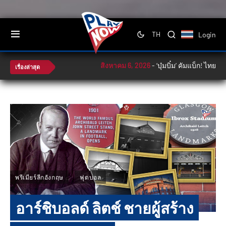
Login
TH
สิงหาคม 6, 2026
-
‘บุ๋มบิ๋ม’ คัมแบ็ก! ไทยจัดเ
เรื่องล่าสุด
พรีเมียร์ลีกอังกฤษ
ฟุตบอล
อาร์ชิบอลด์ ลิตช์ ชายผู้สร้าง