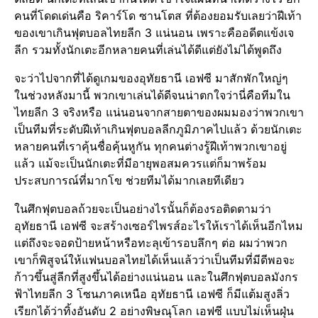
คนที่โดดเด่นคือ ริคาร์โด ซานโตส ที่ต้องยอมรับเลยว่าฝีเท้า
ของเขาเกินฟุตบอลไทยลีก 3 แน่นอน เพราะคืออดีตแข้งเจ
ลีก รวมทั้งนักเตะอีกหลายคนที่เล่นได้ดีแต่ยังไม่ได้พูดถึง
จะว่าไปจากที่ได้ดูเกมของอุทัยธานี เอฟซี มาสักพักใหญ่ๆ
ในช่วงหลังมานี้ พวกเขาเล่นได้ดีจนน่าตกใจว่านี่คือทีมใน
ไทยลีก 3 จริงหรือ แน่นอนจากสายตาของผมมองว่าพวกเขา
เป็นทีมที่ระดับฝีเท้าเกินฟุตบอลลีกภูมิภาคไปแล้ว ด้วยนักเตะ
หลายคนที่เราคุ้นชื่อคุ้นหูกัน ทุกคนต่างรู้ฝีเท้าพวกเขาอยู่
แล้ว แม้จะเป็นนักเตะที่มีอายุพอสมควรแต่ก็มาพร้อม
ประสบการณ์ที่มากโข ช่วยทีมได้มากเลยทีเดียว
ในศึกฟุตบอลถ้วยจะเป็นอย่างไรนั้นก็ต้องรอติดตามว่า
อุทัยธานี เอฟซี จะสร้างเซอร์ไพรส์อะไรให้เราได้เห็นอีกไหม
แต่ถึงจะจอดป้ายหน้าหรือทะลุเข้ารอบลึกๆ ต่อ ผมว่าพวก
เขาก็พิสูจน์ให้แฟนบอลไทยได้เห็นแล้วว่าเป็นทีมที่มีดีพอจะ
ก้าวขึ้นสู่ลีกที่สูงขึ้นได้อย่างแน่นอน และในศึกฟุตบอลมังกร
ฟ้าไทยลีก 3 โซนภาคเหนือ อุทัยธานี เอฟซี ก็มีแต้มสูงลิ่ว
เรียกได้ว่าทิ้งอันดับ 2 อย่างพิษณุโลก เอฟซี แบบไม่เห็นฝุ่น