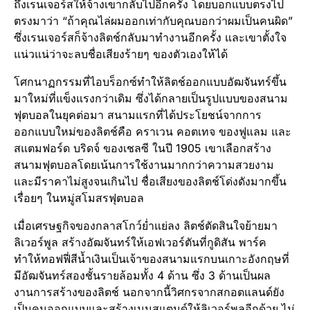
ถึงเรนเจอร์สให้จ้างเขากลับไปอีกครั้ง โดยบอกแบบตรงไป
ตรงมาว่า “ถ้าคุณไล่ผมออกเท่ากับคุณบอกว่าผมเป็นคนผิด”
ซึ่งเรนเจอร์สก็จ้างลิตช์กลับมาทำงานอีกครั้ง และเขาตั้งใจ
แน่วแน่ว่าจะลบชื่อเสียงร้ายๆ ของตัวเองให้ได้
โศกนาฏกรรมที่ไอบร็อกซ์ทำให้ลิตช์ออกแบบอัฒจันทร์ขึ้น
มาใหม่ที่แข็งแรงกว่าเดิม ซึ่งได้กลายเป็นรูปแบบของสนาม
ฟุตบอลในยุคต่อมา สนามแรกที่ได้ประโยชน์จากการ
ออกแบบใหม่ของลิตช์คือ คราเวน คอตเทจ ของฟูแลม และ
สแตมฟอร์ด บริดจ์ ของเชลซี ในปี 1905 เขาเลือกสร้าง
สนามฟุตบอลโดยเน้นการใช้งานมากกว่าความสวยงาม
และมีราคาไม่สูงจนเกินไป ชื่อเสียงของลิตช์โด่งดังมากขึ้น
เรื่อยๆ ในหมู่สโมสรฟุตบอล
เมื่อเศรษฐกิจของกลาสโกว์ย่ำแย่ลง ลิตช์ตัดสินใจย้ายมา
ลิเวอร์พูล สร้างอัฒจันทร์ให้เอฟเวอร์ตันที่กูดิสัน พาร์ค
ทำให้ทอฟฟี่สีน้ำเงินเป็นเจ้าของสนามแรกบนเกาะอังกฤษที่
มีอัฒจันทร์สองชั้นรายล้อมทั้ง 4 ด้าน ซึ่ง 3 ด้านเป็นผล
งานการสร้างของลิตช์ นอกจากนี้วิศกรจากสกอตแลนด์ยัง
เป็นคนออกแบบและสร้างเมนสแตนด์ให้ลิเวอร์พูลอีกด้วย ไม่