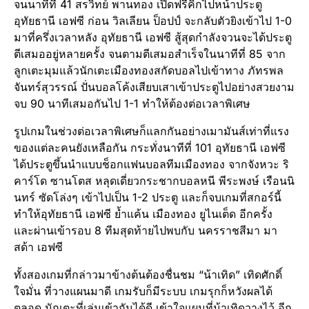
จนนาทีที่ 41 สรวิทย์ พานทอง เปิดฟรีคิกไปหน้าประตู
อุทัยธานี เอฟซี ก่อน วิลเลียน ป็อปป์ จะกลับตัวยิงเข้าไป 1-0
มาที่ครึ่งเวลาหลัง อุทัยธานี เอฟซี สู้สุดกำลังจวนจะได้ประตู
ตีเสมออยู่หลายครั้ง จนตามตีเสมอสำเร็จในนาทีที่ 85 จาก
ลูกเตะมุมแล้วนักเตะเมืองทองสกัดบอลไปเข้าทาง ภัทรพล
จันทร์สุวรรณ์ ปั่นบอลโค้งเสียบเสาเข้าประตูไปอย่างสวยงาม
จบ 90 นาทีเสมอกันไป 1-1 ทำให้ต้องต่อเวลาพิเศษ
รูปเกมในช่วงต่อเวลาพิเศษก็แลกกันอย่างเมามันส์เท่าที่แรง
ของแต่ละคนยังเหลือกัน กระทั่งนาทีที่ 101 อุทัยธานี เอฟซี
ได้ประตูขึ้นนำแบบช็อกแฟนบอลทีมเมืองทอง จากจังหวะ ริ
คาร์โด ซานโตส หลุดเดี่ยวกระชากบอลหนี พีระพงษ์ เรือนนิ
นทร์ ซัดโล่งๆ เข้าไปเป็น 1-2 ประตู และก็จบเกมที่สกอร์นี้
ทำให้อุทัยธานี เอฟซี ย้ำแค้น เมืองทอง ยูไนเต็ด อีกครั้ง
และผ่านเข้ารอบ 8 ทีมสุดท้ายไปพบกับ นครราชสีมา มา
สด้า เอฟซี
ทั้งสองเกมที่กล่าวมาข้างต้นต้องชื่นชม “น้าเทิด” เทิดศักดิ์
ใจมั่น ที่วางแผนมาดี เกมรับก็มีระบบ เกมรุกก็หวังผลได้
ตลอด นักเตะที่เล่นเข้ากันได้ดี เข้าใจแผนที่น้าเทิดวางไว้ อีก