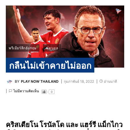
พรีเมียร์ลีกอังกฤษ
ฟุตบอล
กลืนไม่เข้าคายไม่ออก
BY
PLAY NOW THAILAND
กุมภาพันธ์ 18, 2022
อ่านนาที
ไม่มีความคิดเห็น
0
คริสเตียโน โรนัลโด และ แฮร์รี แม็กไกว