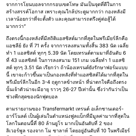
จากการโยนบอลจากกรอบเขตโทษ มันเป็นจุดที่ดีในการ
สร้างสรรค์โอกาส เพราะคุณใกล้ประตูมากกว่า กองหลังมี
เวลาน้อยกว่าที่จะตั้งตัว และคุณสามารถตรึงคู่ต่อสู้ได้
มากกว่า”
ถึงตรงนี้กองหลังที่มีสถิติแอสซิสต์มากที่สุดในพรีเมียร์ลีกคือ
แอชลีย์ ยัง ที่ 71 ครั้ง จากการลงสนามทั้งสิ้น 383 นัด เฉลี่ย
ทำ 1 แอสซิสต์ ทุกๆ 5.39 นัด โดยเทรนต์ตามมาที่อันดับ 6
ที่ 43 แอสซิสต์ ในการลงสนาม 151 เกม เฉลี่ยทำ 1 แอสซิ
สต์ ทุกๆ 3.51 นัด เรียกว่า ถ้าน้องเทรนต์ยังรักษาฟอร์มแบบ
นี้ เขาจะก้าวขึ้นมาเป็นกองหลังที่ทำแอสซิสต์ได้มากที่สุดใน
พรีเมียร์ลีกในอีก 3-4 ฤดูกาลข้างหน้า ที่น่าตกใจคือถึงตรง
นั้นเจ้าตัวน่าจะมีอายุ ราวๆ 26-27 ปีเท่านั้น ซึ่งว่ากันว่าเป็น
ช่วงพีกสุดของนักฟุตบอล
ตามรายงานของ Transfermarkt เทรนต์ อเล็กซานเดอร์-
อาร์โนลด์ เป็นผู้เล่นในตำแหน่งฟูลแบ็กที่มีมูลค่ามากที่สุดใน
โลกในตอนนี้ที่ 80 ล้านยูโร มากเป็นอันดับที่ 2 ของ
ลิเวอร์พูล รองจาก โม ซาลาห์ โดยอยู่อันดับที่ 10 ในพรีเมียร์