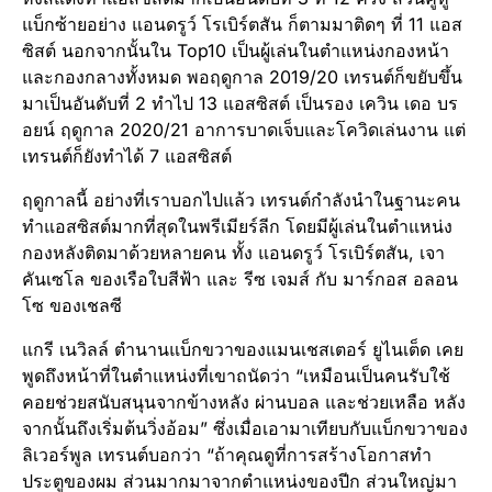
แบ็กซ้ายอย่าง แอนดรูว์ โรเบิร์ตสัน ก็ตามมาติดๆ ที่ 11 แอส
ซิสต์ นอกจากนั้นใน Top10 เป็นผู้เล่นในตำแหน่งกองหน้า
และกองกลางทั้งหมด พอฤดูกาล 2019/20 เทรนต์ก็ขยับขึ้น
มาเป็นอันดับที่ 2 ทำไป 13 แอสซิสต์ เป็นรอง เควิน เดอ บร
อยน์ ฤดูกาล 2020/21 อาการบาดเจ็บและโควิดเล่นงาน แต่
เทรนต์ก็ยังทำได้ 7 แอสซิสต์
ฤดูกาลนี้ อย่างที่เราบอกไปแล้ว เทรนต์กำลังนำในฐานะคน
ทำแอสซิสต์มากที่สุดในพรีเมียร์ลีก โดยมีผู้เล่นในตำแหน่ง
กองหลังติดมาด้วยหลายคน ทั้ง แอนดรูว์ โรเบิร์ตสัน, เจา
คันเซโล ของเรือใบสีฟ้า และ รีซ เจมส์ กับ มาร์กอส อลอน
โซ ของเชลซี
แกรี เนวิลล์ ตำนานแบ็กขวาของแมนเชสเตอร์ ยูไนเต็ด เคย
พูดถึงหน้าที่ในตำแหน่งที่เขาถนัดว่า “เหมือนเป็นคนรับใช้
คอยช่วยสนับสนุนจากข้างหลัง ผ่านบอล และช่วยเหลือ หลัง
จากนั้นถึงเริ่มต้นวิ่งอ้อม” ซึ่งเมื่อเอามาเทียบกับแบ็กขวาของ
ลิเวอร์พูล เทรนต์บอกว่า “ถ้าคุณดูที่การสร้างโอกาสทำ
ประตูของผม ส่วนมากมาจากตำแหน่งของปีก ส่วนใหญ่มา