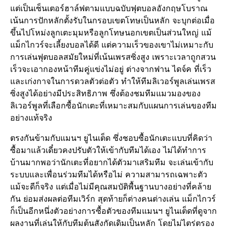
แต่เป็นเซ็นเตอร์ฮาล์ฟตามแบบฉบับฟุตบอลอังกฤษโบราณ
เน้นการปักหลักตั้งรับในกรอบเขตโทษเป็นหลัก จะบุกต่อเมื่อ
ขึ้นไปโหม่งลูกเตะมุมหรือลูกโทษนอกเขตเป็นส่วนใหญ่ แม้
แม็กไกวร์จะเลี้ยงบอลได้ดี แต่ความเร็วของเขาไม่เหมาะกับ
การเล่นฟุตบอลสมัยใหม่ที่เน้นเพรสซิ่งสูง เพราะเวลาถูกสวน
เร็วจะเอากองหน้าทีมคู่แข่งไม่อยู่ ต่างจากฟาน ไดจ์ค ที่เร็ว
และเก่งกาจในการดวลตัวต่อตัว ทำให้ทีมลิเวอร์พูลเล่นเพรส
ซิ่งสูงได้อย่างมีประสิทธิภาพ ซึ่งต้องชมทีมแมวมองของ
ลิเวอร์พูลที่เลือกซื้อนักเตะที่เหมาะสมกับแผนการเล่นของทีม
อย่างแท้จริง
ตรงกันข้ามกับแมนฯ ยูไนเต็ด ซึ่งชอบซื้อนักเตะแบบที่คิดว่า
ซื้อมาแล้วเดี๋ยวคงปรับตัวให้เข้ากับทีมได้เอง ไม่ได้ทำการ
บ้านมากพอว่านักเตะที่อยากได้ตัวมาเสริมทีม จะเล่นเข้ากับ
ระบบและเพื่อนร่วมทีมได้หรือไม่ ความสามารถเฉพาะตัว
แม้จะดีก็จริง แต่เมื่อไม่มีคุณสมบัติพื้นฐานบางอย่างที่คล้าย
กัน ย่อมส่งผลต่อทีมเวิร์ก สุดท้ายก็ต่างคนต่างเล่น แม็กไกวร์
ก็เป็นอีกหนึ่งตัวอย่างการซื้อตัวของทีมแมนฯ ยูไนเต็ดที่ดูจาก
ผลงานที่เล่นให้กับทีมต้นสังกัดเดิมเป็นหลัก โดยไม่ไตร่ตรอง