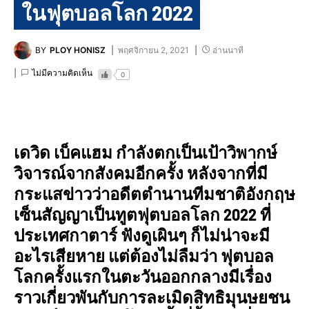
ในฟุตบอลโลก 2022
BY
PLOY HONISZ
พฤศจิกายน 2, 2021
อ่านนาที
ไม่มีความคิดเห็น
0
เดวิด เบ็คแฮม กำลังตกเป็นเป้าวิพากษ์
วิจารณ์จากสังคมอีกครั้ง หลังจากที่มี
กระแสข่าวว่าอดีตตำนานทีมชาติอังกฤษ
เซ็นสัญญาเป็นทูตฟุตบอลโลก 2022 ที่
ประเทศกาตาร์ ฟังดูเผินๆ ก็ไม่น่าจะมี
อะไรเสียหาย แต่ต้องไม่ลืมว่า ฟุตบอล
โลกครั้งแรกในตะวันออกกลางมีเรื่อง
ราวเกี่ยวพันกับการละเมิดสิทธิมุนษยชน