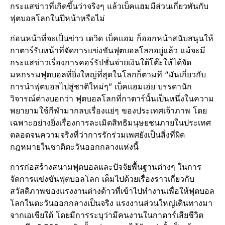
กระแสข่าวที่เกิดขึ้นว่าจริงๆ แล้วเบ็คแฮมมีส่วนเกี่ยวพันกับ
ฟุตบอลโลกในปีหน้าหรือไม่
ก่อนหน้าที่จะเป็นข่าว เดวิด เบ็คแฮม ก็ออกหน้าสนับสนุนให้
กาตาร์รับหน้าที่จัดการแข่งขันฟุตบอลโลกอยู่แล้ว แม้จะมี
กระแสข่าวเรื่องการคอร์รัปชั่นจ่ายเงินใต้โต๊ะให้ได้จัด
มหกรรมฟุตบอลที่ยิ่งใหญ่ที่สุดในโลกก็ตามที “มันเกี่ยวกับ
การนำฟุตบอลไปสู่ชาติใหม่ๆ” เบ็คแฮมเอ่ย บรรดานัก
วิจารณ์ต่างบอกว่า ฟุตบอลโลกที่กาตาร์นั้นเป็นหนึ่งในความ
พยายามใช้กีฬามากลบเรื่องแย่ๆ ของประเทศเจ้าภาพ โดย
เฉพาะอย่างยิ่งเรื่องการละเมิดสิทธิมนุษยชนภายในประเทศ
ตลอดจนความจริงที่ว่าการรักร่วมเพศยังเป็นสิ่งที่ผิด
กฎหมายในชาติตะวันออกกลางแห่งนี้
การก่อสร้างสนามฟุตบอลและปัจจัยพื้นฐานต่างๆ ในการ
จัดการแข่งขันฟุตบอลโลก เต็มไปด้วยเรื่องราวเกี่ยวกับ
สวัสดิภาพของแรงงานต่างด้าวที่เข้าไปทำงานเพื่อให้ฟุตบอล
โลกในตะวันออกกลางเป็นจริง แรงงานส่วนใหญ่เดินทางมา
จากเอเชียใต้ โดยมีการระบุว่ามีคนงานในกาตาร์เสียชีวิต