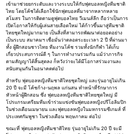
เข้ามาช่วยยกระดับและวางระบบให้กับฟุตบอลหญิงทีมชาติ
ไทย โดยโค้ชได้เลือกใช้นักฟุตบอลที่มาจากหลากหลาย
สโมสร ในการติดตามดูฟุตบอลไทย วีเมนส์ลีก ถือว่าเป็นการ
เปิดโอกาสให้กับผู้เล่นสายเลือดใหม่ ได้ก้าวขึ้นมาสู่ทีมชาติ
ไทยชุดใหญ่มากมาย เป็นสิ่งที่สามารถพัฒนาต่อยอดอย่าง
เป็นระบบ สมาคมฯ เชื่อมั่นว่าตลอดระยะเวลา 2 ปี ที่ผ่านมา
ทั้ง ผู้ฝึกสอนชาวไทย ทีมงานโค้ช รวมทั้งนักกีฬา ได้เก็บ
เกี่ยวประสบการณ์ดี ๆ ในการทำงานร่วมกัน แม้ว่าภารกิจ
ตามสัญญาได้สิ้นสุดลง ก็หวังว่าจะได้มีโอกาสร่วมงานละ
สนับสนุนกันในอนาคตต่อไป
สำหรับ ฟุตบอลหญิงทีมชาติไทยชุดใหญ่ และรุ่นอายุไม่เกิน
20 ปี จะมี โค้ชก้าง-นฤพล แก่นสน ทำหน้าที่รักษาการ
หัวหน้าผู้ฝึกสอน ซึ่ง ฟุตบอลหญิงทีมชาติไทยชุดใหญ่ มี
โปรแกรมเตรียมทีมเข้าร่วมแข่งขันฟุตบอลหญิงปรีโอลิมปิก
ในช่วงเดือนเมษายน และฟุตบอลหญิงในมหกรรมซีเกมส์ ที่
ประเทศกัมพูชา ในช่วงเดือน พฤษภาคม ต่อไป
ขณะที่ ฟุตบอลหญิงทีมชาติไทย รุ่นอายุไม่เกิน 20 ปี จะมี