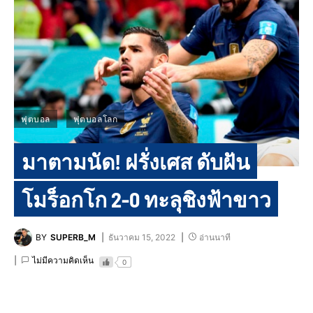
ฟุตบอล
ฟุตบอลโลก
มาตามนัด! ฝรั่งเศส ดับฝัน
โมร็อกโก 2-0 ทะลุชิงฟ้าขาว
BY
SUPERB_M
ธันวาคม 15, 2022
อ่านนาที
ไม่มีความคิดเห็น
0