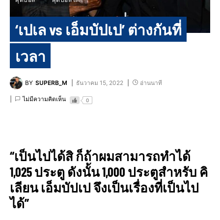
‘เปเล vs เอ็มบัปเป’ ต่างกันที่
เวลา
BY
SUPERB_M
ธันวาคม 15, 2022
อ่านนาที
ไม่มีความคิดเห็น
0
“เป็นไปได้สิ ก็ถ้าผมสามารถทำได้
1,025 ประตู​ ดังนั้น 1,000 ประตู​สำหรับ คิ
เลียน เอ็มบัปเป จึงเป็นเรื่องที่เป็นไป
ได้”