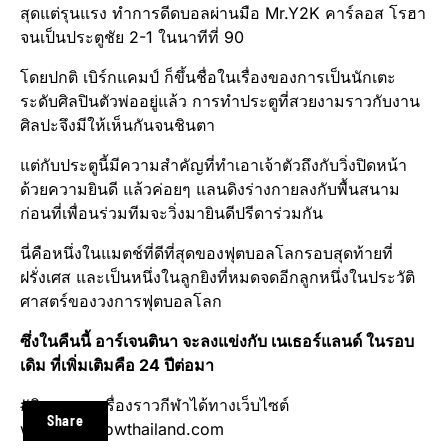
สุดแต่รุนแรง ทำการดีดบอลผ่านมือ Mr.Y2K คาร์ลอส โรฮา
จนเป็นประตู​ชัย 2-1 ในนาทีที่ 90
โดยปกติ เบิร์ก​แคมป์ ก็ขึ้นชื่อในเรื่องของการเป็นนักเตะ
ระดับศิลปิน​ตัวพ่ออยู่แล้ว การทำประตู​ที่สวยงามราวกับงาน
ศิลปะจึงมีให้เห็นกันจนชินตา
แต่กับประตู​นี้มีความสำคัญ​ที่ทำเอาเจ้าตัวถึงกับวิ่งปิดหน้า
ด้วยความยินดี แล้วค่อยๆ แลนดิงร่างกายลงกับพื้นสนาม
ก่อนที่เพื่อนร่วมทีมจะวิ่งมายินดีปรีดาร่วมกัน
นี่คือหนึ่งในแมตช์​ที่ดีที่สุดของฟุตบอล​โลก​รอบ​สุดท้าย​ที่
ฝรั่งเศส​ และเป็นหนึ่งในลูกยิงที่หมดจดอีกลูกหนึ่งในประวัติ
ศาสต​ร์ของ​วงการฟุตบอล​โลก
ซึ่งในคืนนี้ อาร์เจน​ติ​นา จะลงแข่งกับ เนเธอร์แลนด์​ ในรอบ
เดิม ที่เพิ่มเติมคือ 24 ปีต่อมา
#ติดตามทุกเรื่องราวกีฬาได้ทางเว็บไซต์
Share
www.Playnowthailand.com