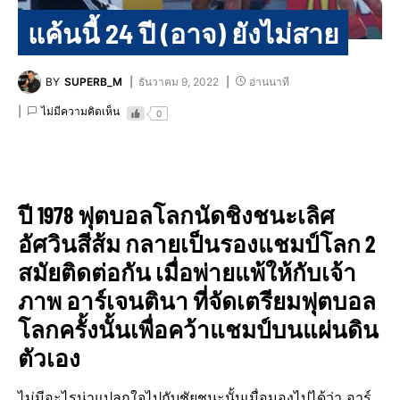
แค้นนี้ 24 ปี (อาจ) ยังไม่สาย
BY
SUPERB_M
ธันวาคม 9, 2022
อ่านนาที
ไม่มีความคิดเห็น
0
ปี 1978 ฟุตบอล​โลก​นัดชิงชนะเลิศ​
อัศวินสีส้ม กลายเป็นรองแชมป์​โลก​ 2
สมัยติดต่อกัน​ เมื่อพ่ายแพ้ให้กับเจ้า
ภาพ อาร์เจน​ติ​นา​ ที่จัดเตรียม​ฟุตบอล​
โลก​ครั้งนั้นเพื่อคว้าแชมป์​บนแผ่นดิน​
ตัวเอง
ไม่มีอะไรน่าแปลกใจไปกับชัยชนะนั้นเมื่อมองไปได้ว่า อาร์