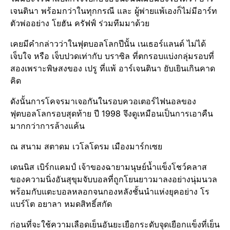
เจน​ติ​นา​ พร้อมกว่าในทุกกรณี​ และ ผู้พ่ายแพ้เองก็ไม่มีอาร์ท
ตัวพ่ออย่าง โยฮัน ครัฟฟ์ ร่วมทีมมาด้วย
เคยมีคำกล่าวว่าในฟุตบอล​โลก​ปีนั้น เนเธอร์แลนด์​ ไม่ได้
เจ็บใจ หรือ เจ็บปวดเท่ากับ บราซิล​ ที่ตกรอบแบ่ง​กลุ่ม​รอบที่
สองเพราะพิษ​สงของ เปรู ที่แพ้ อาร์เจน​ติ​นา​ ยับเยินเกินคาด
คิด
ดังนั้นการโคจรมาเจอกันในรอบควอเตอร์​ไฟนอลของ
ฟุตบอล​โลก​รอบ​สุดท้าย​ ปี 1998 จึงดูเหมือนเป็นการเอาคืน
มากกว่าการล้างแค้น
ณ สนาม สตาดม เวโลโดรม เมืองมาร์กเซย
เดนนิส เบิร์กแคมป์ เจ้าของฉายามนุษย์​น้ำแข็ง​โชว์คลาส
ของความนิ่งอันสุขุมจับบอลที่ถูกโยนยาวมาลงอย่างนุ่มนวล
พร้อมกับแตะบอลหลอกจนกองหลังชั้นนำแห่งยุคอย่าง โร
แบร์​โต​ อยาลา หมดสิทธิ์​สกัด
ก่อนที่จะใช้ความเลือดเย็นอันยะเยือก​ระดับจุดเยือกแข็ง​ที่เย็น