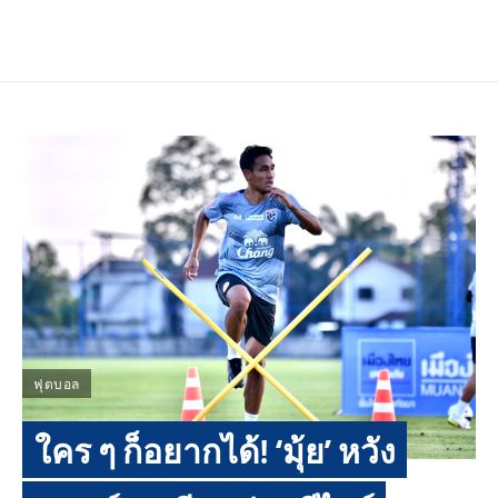
ฟุตบอล
ใคร ๆ ก็อยากได้! ‘มุ้ย’ หวัง