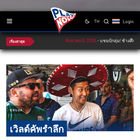
Login
TH
สิงหาคม 8, 2026
-
แชมป์กลุ่ม! ช้างศึก ลิ่ว
เรื่องล่าสุด
ฟุตบอล
เวิลด์คัพรำลึก