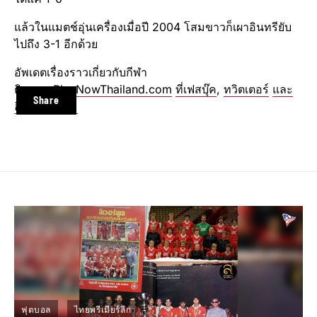
แล้วในแมตช์​อุ่นเครื่องเมื่อปี 2004 โสมขาวก็เผาอินทรียับ
ไปถึง 3-1 อีกด้วย
อัพเดตเรื่องราวเกี่ยวกับกีฬา
ติดตาม
PlayNowThailand.com
ที่เฟสบุ๊ค
,
ทวิตเตอร์
และ
Share
อินสตาแกรม
ฟุตบอล
ไทยพรีเมียร์ลีก