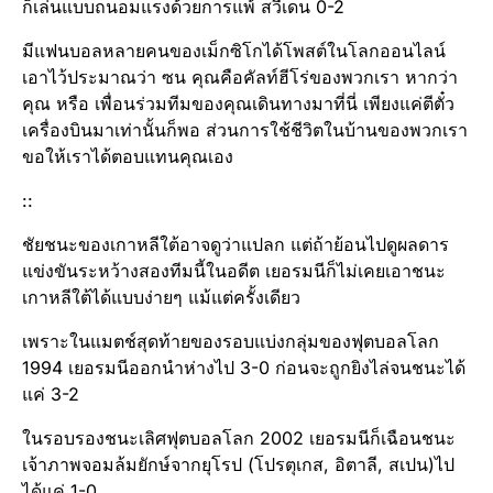
ก็เล่นแบบถนอมแรงด้วยการแพ้ สวีเดน 0-2
มีแฟนบอลหลายคนของเม็กซิโก​ได้โพสต์​ในโลกออนไลน์
เอาไว้ประมาณ​ว่า ซน คุณคือคัลท์ฮีโร่ของพวกเรา หากว่า
คุณ​ หรือ เพื่อนร่วมทีมของคุณเดินทางมาที่นี่ เพียงแค่ตีตั๋ว
เครื่องบิน​มาเท่านั้นก็พอ ส่วนการใช้ชีวิตในบ้านของพวกเรา
ขอให้เราได้ตอบแทนคุณเอง
::
ชัยชนะของเกาหลี​ใต้อาจดูว่าแปลก แต่ถ้าย้อนไปดูผลดาร
แข่งขันระหว้างสองทีมนี้ในอดีต เยอรมนีก็ไม่เคยเอาชนะ
เกาหลีใต้​ได้แบบง่ายๆ แม้แต่ครั้ง​เดียว
เพราะในแมตช์​สุดท้ายของรอบแบ่งกลุ่ม​ของ​ฟุตบอล​โลก​
1994 เยอรมนี​ออกนำห่างไป 3-0 ก่อนจะถูกยิงไล่จนชนะได้
แค่ 3-2
ในรอบ​รองชนะเลิศ​ฟุตบอล​โลก​ 2002 เยอรมนี​ก็เฉือนชนะ
เจ้าภาพจอมล้มยักษ์​จากยุโรป​ (โปรตุเกส, อิตาลี, สเปน)​ไป
ได้แค่ 1-0