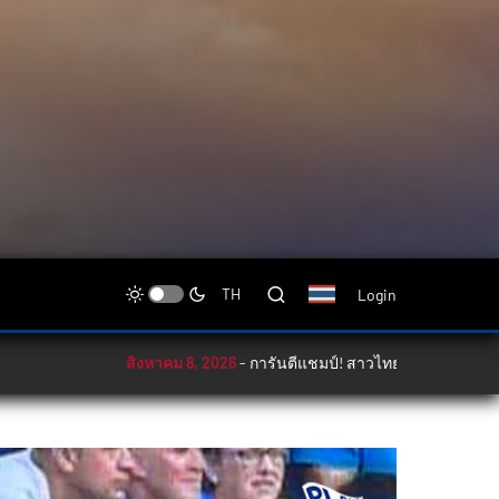
Login
TH
สิงหาคม 8, 2026
-
การันตีแชมป์! สาวไทย ตบ อินโดฯ 3-0 คว้าชัยส