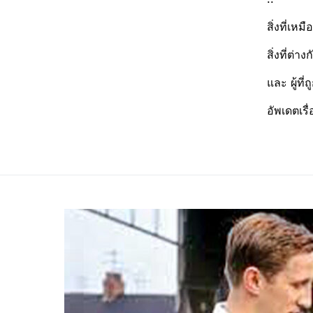
สิ่งที่เห
สิ่งที่ต่
และ ผู้ที
อัพเดตเรื