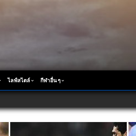
ไลฟ์สไตล์
กีฬาอื่น ๆ