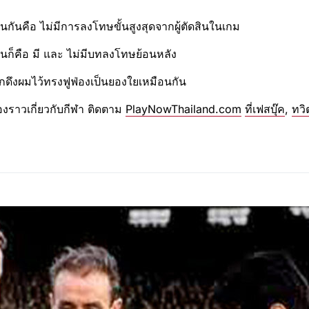
มือนกันคือ ไม่มีการลงโทษขั้นสูง​สุดจากผู้ตัดสินในเกม
างกันก็คือ มี และ ไม่มีบทลงโทษ​ย้อนหลัง
่ถูกดึงผมไว้ทรงฟูฟ่องเป็นยองใย​เหมือน​กัน
่องราวเกี่ยวกับกีฬา ติดตาม
PlayNowThailand.com
ที่เฟสบุ๊ค
,
ทวิ