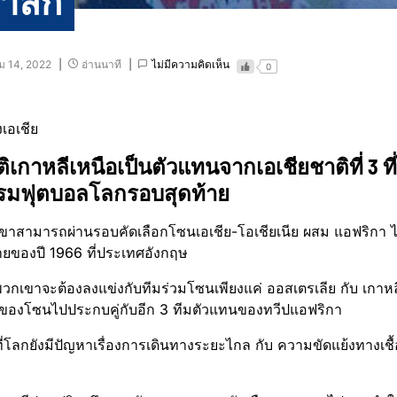
รำลึก
ม 14, 2022
อ่านนาที
ไม่มีความคิดเห็น
0
งเอเชีย
ิเกาหลีเหนือเป็นตัวแทนจากเอเชีย​ชาติที่ 3 ที่
ม​ฟุตบอล​โลก​รอบ​สุดท้าย
ขาสามารถผ่านรอบคัดเลือกโซนเอเชีย-โอเชียเนีย​ ผสม แอฟริกา ได้
ย​ของปี 1966 ที่ประเทศ​อังกฤษ
งพวกเขาจะต้องลงแข่งกับทีมร่วมโซนเพียงแค่ ออสเตรเลีย​ กับ เกาหลีใ
​ของโซนไปประกบคู่กับอีก 3 ทีมตัวแทนของทวีปแอฟริกา
ี่โลกยังมีปัญหา​เรื่องการเดินทางระยะไกล กับ ความขัดแย้งทางเชื้