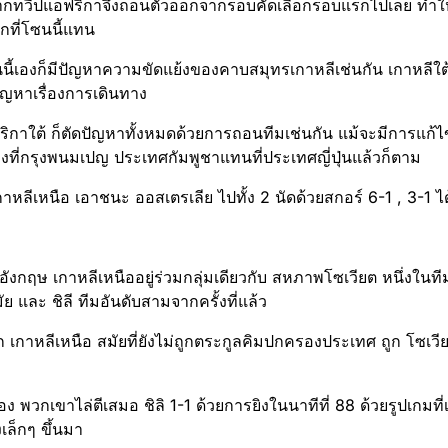
ากทวีปแอฟริกา​จึงถอนตัวออกจากรอบคัดเลือก​รอบแรกไปเลย ทำให้ แ
กที่โซนนี้แทน
นนี้เองก็มีปัญหา​ความขัดแย้งของคาบสมุทรเกาหลี​เช่นกัน เกาหลีใ
ัญหา​เรื่องการเดินทาง
ิกาใต้​ ก็ตัดปัญหา​ทั้งหมดด้วยการถอนทีมเช่นกัน แม้จะมีการแก้ไขป
ที่กรุงพนมเปญ​ ประเทศ​กัมพูชา​แทนที่ประเทศ​ญี่ปุ่น​แล้วก็ตาม
กาหลีเหนือ​ เอาชนะ ออสเตรเลีย​ ไปทั้ง 2 นัดด้วยสกอร์​ 6-1 , 3-1 
อังกฤษ​ เกาหลีเหนืออยู่ร่วมกลุ่มเดียวกับ สหภาพ​โซเวียต หนึ่งในทีม
ย และ ชิลี ทีมอันดับ​สามจากครั้งที่แล้ว
ก เกาหลีเหนือ สมัยที่ยังไม่ถูกตระกูลคิมปกครองประเทศ​ ถูก โซเว
สอง พวกเขาไล่ตีเสมอ ชิลิ 1-1 ด้วยการยิงในนาทีที่ 88 ด้วยรูปเกมที่เ
เล็กๆ ขึ้นมา