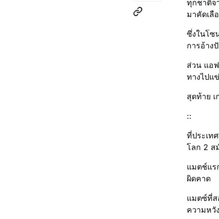
ทุกชาติจ
มาคัดเลือ
ซึ่งในโซ
การอ้างป
ส่วน แอฟร
ทางไปแข่ง
สุดท้าย เ
::
ที่ประเทศ
โลก 2 สมั
แมตช์​แร
ผิดคาด
แมตซ์​ที่
ความหวัง