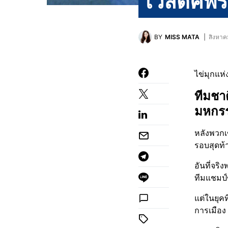
เวิลด์คัพ
BY
MISS MATA
สิงหาค
ไข่มุกแห่
ทีมชาต
มหกรร
หลังพวกเ
รอบสุดท้า
อันที่จริ
ทีมแชมป์
แต่ในยุคท
การเมือง