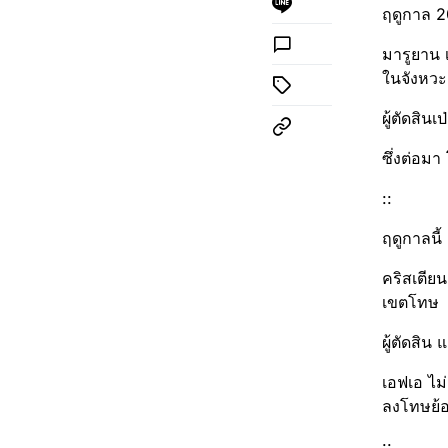
ฤดูกาล​ 
มารูยาน 
ในจังหว
ผู้ตัดสิน
ซึ่งต่อมา
::
ฤดูกาล​นี้
คริสเตีย
เขตโทษ
ผู้ตัดสิน​
เอฟเอ ไม่
ลงโทษ​ย้
::