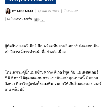
BY
MISS MATA
ตุลาคม 25, 2022
อ่านนาที
ไม่มีความคิดเห็น
0
ผู้ตัดสินของพรีเมียร์ ลีก พร้อมทีมงานวีเออาร์ ยังคงตกเป็น
เป้าวิจารณ์การทำหน้าที่อย่างต่อเนื่อง
โดยเฉพาะคู่บิ๊กแมตช์ระหว่าง ลิเวอร์พูล กับ แมนเชสเตอร์
ซิตี ที่ภายใต้สุดยอดเกมการแข่งขันแห่งคุณภาพนี้ มีหลาย
จังหวะที่คาใจคู่แข่งทั้งสองทีม จนก่อให้เกิดใบแดงของ เจอร์
เกน คล็อปป์