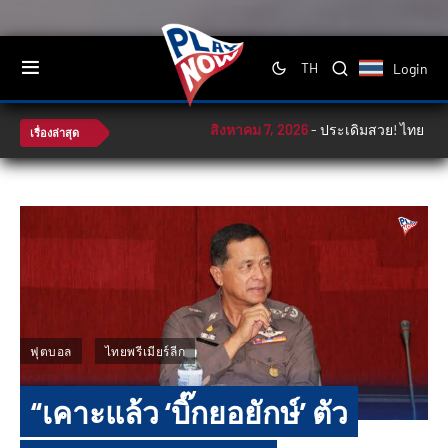
Login
TH
สิงหาคม 7, 2026
-
ประเดิมสวย! ไทย ตบ ฟิลิป
เรื่องล่าสุด
ฟุตบอล
ไทยพรีเมียร์ลีก
“เคาะแล้ว ‘บิ๊กยอยักษ์’​ ตัว