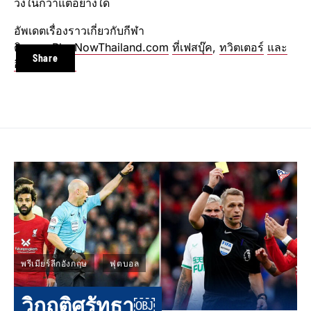
วงในกว่าแต่อย่างใด
อัพเดตเรื่องราวเกี่ยวกับกีฬา
ติดตาม
PlayNowThailand.com
ที่เฟสบุ๊ค
,
ทวิตเตอร์
และ
Share
อินสตาแกรม
พรีเมียร์ลีกอังกฤษ
ฟุตบอล
วิกฤติศรัทธา￼