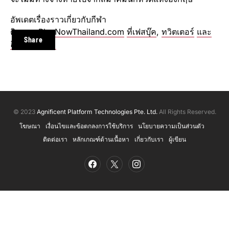
อัพเดตเรื่องราวเกี่ยวกับกีฬา
ติดตาม
PlayNowThailand.com
ที่เฟสบุ๊ค
,
ทวิตเตอร์
และ
Share
อินสตาแกรม
© 2023
Agnificent Platform Technologies Pte. Ltd.
All Rights Reserved.
โฆษณา
เงื่อนไขและข้อตกลงการใช้บริการ
นโยบายความเป็นส่วนตัว
ติดต่อเรา
หลักเกณฑ์ด้านเนื้อหา
เกี่ยวกับเรา
ผู้เขียน