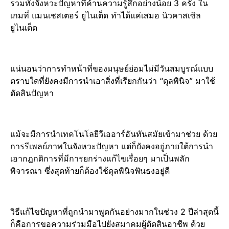
รวมทั้งจังหวะปัญหาที่ค้านความรู้สึกอย่างน้อย 3 ครั้ง ใน
เกมที่ แมนเชสเตอร์ ยูไนเต็ด ทำได้แค่เสมอ นิวคาสเซิล
ยูไนเต็ด
แน่นอนว่าการทำหน้าที่ของมนุษย์ย่อมไม่มีวันสมบูรณ์แบบ
ตราบใดที่ยังคงมีการนำเอาสิ่งที่เรียกกันว่า “ดุลพินิจ” มาใช้
ตัดสินปัญหา
แม้จะมีการนำเทคโนโลยีวีเออาร์อันทันสมัยเข้ามาช่วย ด้วย
การรีเพลย์ภาพในจังหวะปัญหา แต่ก็ยังคงอยู่ภายใต้การนำ
เอากฎกติการที่มีการยกร่างแก้ไขเรื่อยๆ มาเป็นพลัก
พิจารณา ซึ่งสุดท้ายก็ต้องใช้ดุลพินิจฟันธงอยู่ดี
วิธีแก้ไขปัญหาที่ถูกนำมาพูดกันอย่างมากในช่วง 2 ปีล่าสุดนี้
ก็คือการขอความร่วมมือไปยังสมาคมผู้ตัดสินอาชีพ ด้วย