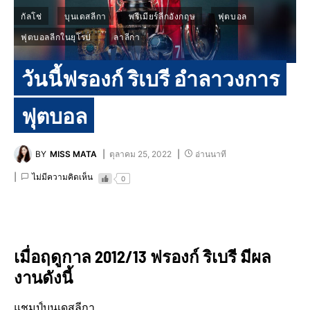
กัลโช่
บุนเดสลีกา
พรีเมียร์ลีกอังกฤษ
ฟุตบอล
ฟุตบอลลีกในยุโรป
ลาลีกา
วันนี้ฟรองก์ ริเบรี อำลาวงการ
ฟุตบอล
BY
MISS MATA
ตุลาคม 25, 2022
อ่านนาที
ไม่มีความคิดเห็น
0
เมื่อฤดูกาล​ 2012/13 ฟรองก์ ริเบรี มีผล
งานดังนี้
แชมป์​บุนเดสลีกา