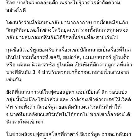
ร็อค บางวันวงกลองแต๊ก เพราะไม่รู้ว่าควรจำกัดความ
อย่างไรดี
โดยหวังว่าเมื่อนักเตะกลับมานากอาการบาดเจ็​บเหมือนกัย
วิกฤติ​ที่เคยเจอในช่วงโควิดยุคแรก รวมทั้งนักเตะทุกคนจะ
กลับมาผสมกลมกลืน​กันได้อีกครั้งก่อนที่จะสายเกินไป
กุนซือ​ลิเวอร์พูล​ยอมรับว่าเรื่องแชมป์ลีก​กลายเป็นเรื่อง​ที่ไกล
เกินไป รวมทั้งการที่เชลซี​, สเปอร์ส, แม​นเชสเตอร์​ ย​ู​ไนเต็ด​
หรือ แม้แต่ นิวคาสเซิล​ ย​ู​ไนเต็ด​ เป็นทีมที่ดีกว่าฤดูกาล​ที่แล้ว
บางทีอันดับ​ 3-4 สำหรับ​พวกเขาก็อาจจะกลายเป็นงานยาก
เช่นกัน
ยังดีที่สถานการณ์​ในฟุตบอล​ยูฟา​ แชมเปียน​ส์​ ลีก​ รอบแบ่ง
กลุ่ม​นั้นไม่มีอะไรน่าห่วง และ กำลังจะเข้าช่วงเบรคให้เวิลด์​
คัพ รวมทั้งถ้า ลิเวอร์พูล​ ยอมตัดนักเตะส่วนเกินที่ทำให้
ขนาดทีมแออัดจนเสริมทัพไม่ได้ออกไป พวกเขาก็อาจจะได้
นักเตะใหม่เข้ามา
ในช่วงหลังจบฟุตบอล​โลก​ที่กาตาร์​ ลิเวอร์พูล​ อาจจะกลับมา