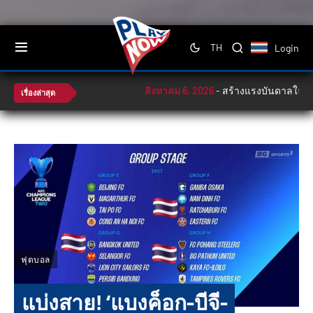
Login
TH
สิงหาคม 6, 2026
-
สร้างแรงบันดาลใจต่อเนื
เรื่องล่าสุด
ฟุตบอล
แบ่งสาย! ‘แบงค็อก-บีจี-