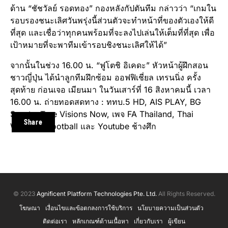
ด้าน “ชัชวัลย์ รอดทอง” กองหลังกัปตันทีม กล่าวว่า “เกมใน
รอบรองชนะเลิศวันพรุ่งนี้ส่วนตัวจะทำหน้าที่ของตัวเองให้ดี
ที่สุด และเชื่อว่าทุกคนพร้อมที่จะลงไปเล่นให้เต็มที่ที่สุด เพื่อ
เป้าหมายที่จะพาทีมเข้ารอบชิงชนะเลิศให้ได้”
จากนั้นในช่วง 16.00 น. “ฟูโตชิ อิเคดะ” หัวหน้าผู้ฝึกสอน
ชาวญี่ปุ่น ได้นำลูกทีมฝึกซ้อม ออฟฟิเชี่ยล เทรนนิ่ง ครั้ง
สุดท้าย ก่อนเจอ เมียนมา ในวันเสาร์ที่ 16 สิงหาคมนี้ เวลา
16.00 น. ถ่ายทอดสดทาง : ททบ.5 HD, AIS PLAY, BG
Sports, True Visions Now, เพจ FA Thailand, Thai
Share
Women’s Football และ Youtube ช้างศึก
© 2023
Agnificent Platform Technologies Pte. Ltd.
All Rights Reserved.
โฆษณา
เงื่อนไขและข้อตกลงการใช้บริการ
นโยบายความเป็นส่วนตัว
ติดต่อเรา
หลักเกณฑ์ด้านเนื้อหา
เกี่ยวกับเรา
ผู้เขียน