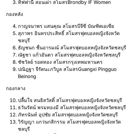
ทิฟฟานี สอนเผ่า สโมสรBrondby IF Women
กองหลัง
กาญจนาพร แสนคุณ สโมสรบีจีซี บัณฑิตเอเซีย
สุภาพร อินทรประสิทธิ์ สโมสรฟุตบอลหญิงจังหวัด
ชลบุรี
ธัญชนก ชื่นอารมณ์ สโมสรฟุตบอลหญิงจังหวัดชลบุรี
ณัฐชา แก้วอันตา สโมสรฟุตบอลหญิงจังหวัดชลบุรี
ชัชวัลย์ รอดทอง สโมสรกรุงเทพมหานคร
ปณิฎฐา จีรัตนะภวิบูล สโมสรGuangxi Pingguo
Beinong
กองกลาง
ปลื้มใจ สนธิสวัสดิ์ สโมสรฟุตบอลหญิงจังหวัดชลบุรี
ธวันรัตน์ พรมทองมี สโมสรฟุตบอลหญิงจังหวัดชลบุรี
ภัทรนันท์ อุปชัย สโมสรฟุตบอลหญิงจังหวัดชลบุรี
วิรัญญา แกว่นกสิกรรม สโมสรฟุตบอลหญิงจังหวัด
ชลบุรี