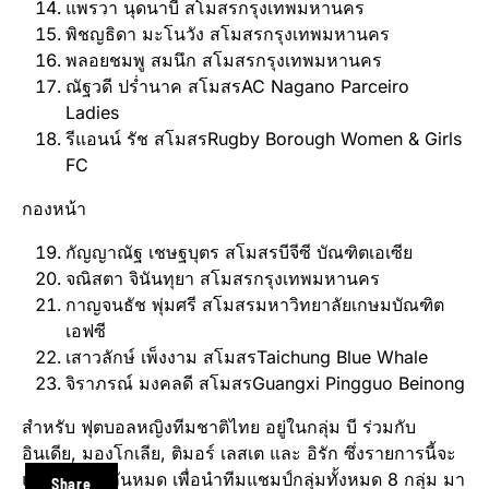
แพรวา นุดนาบี สโมสรกรุงเทพมหานคร
พิชญธิดา มะโนวัง สโมสรกรุงเทพมหานคร
พลอยชมพู สมนึก สโมสรกรุงเทพมหานคร
ณัฐวดี ปร่ำนาค สโมสรAC Nagano Parceiro
Ladies
รีแอนน์ รัช สโมสรRugby Borough Women & Girls
FC
กองหน้า
กัญญาณัฐ เชษฐบุตร สโมสรบีจีซี บัณฑิตเอเซีย
จณิสตา จินันทุยา สโมสรกรุงเทพมหานคร
กาญจนธัช พุ่มศรี สโมสรมหาวิทยาลัยเกษมบัณฑิต
เอฟซี
เสาวลักษ์ เพ็งงาม สโมสรTaichung Blue Whale
จิราภรณ์ มงคลดี สโมสรGuangxi Pingguo Beinong
สำหรับ ฟุตบอลหญิงทีมชาติไทย อยู่ในกลุ่ม บี ร่วมกับ
อินเดีย, มองโกเลีย, ติมอร์ เลสเต และ อิรัก ซึ่งรายการนี้จะ
แข่งแบบพบกันหมด เพื่อนำทีมแชมป์กลุ่มทั้งหมด 8 กลุ่ม มา
Share