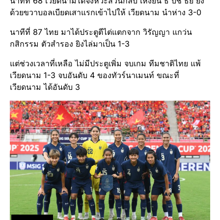
นาทีที่ 68 เวียดนามได้จังหวะสวนกลับ เหงียน ธิ บิช ธีย์ ยิง
ด้วยขวาบอลเบียดเสาแรกเข้าไปให้ เวียดนาม นำห่าง 3-0
นาทีที่ 87 ไทย มาได้ประตูตีไต่แตกจาก วิรัญญา แกว่น
กสิกรรม ตัวสำรอง ยิงไล่มาเป็น 1-3
แต่ช่วงเวลาที่เหลือ ไม่มีประตูเพิ่ม จบเกม ทีมชาติไทย แพ้
เวียดนาม 1-3 จบอันดับ 4 ของทัวร์นาเมนท์ ขณะที่
เวียดนาม ได้อันดับ 3