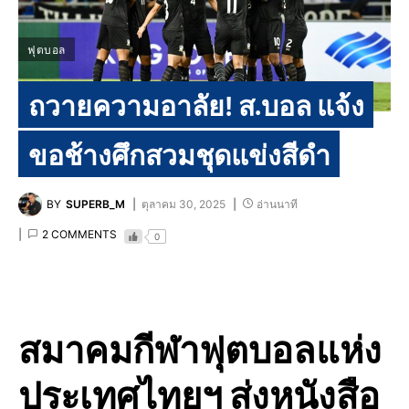
ฟุตบอล
ถวายความอาลัย! ส.บอล แจ้ง
ขอช้างศึกสวมชุดแข่งสีดำ
BY
SUPERB_M
ตุลาคม 30, 2025
อ่านนาที
2 COMMENTS
0
สมาคมกีฬาฟุตบอลแห่ง
ประเทศไทยฯ ส่งหนังสือ