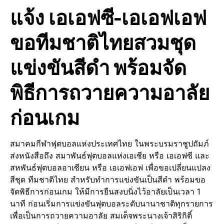
แจ้ง เอเอฟซี-เอเอฟเอฟ
ขอทีมชาติไทยสวมชุด
แข่งขันสีดำ พร้อมจัด
พิธีการถวายความอาลัย
ก่อนเกม
สมาคมกีฬาฟุตบอลแห่งประเทศไทย ในพระบรมราชูปถัมภ์
ส่งหนังสือถึง สมาพันธ์ฟุตบอลแห่งเอเชีย หรือ เอเอฟซี และ
สหพันธ์ฟุตบอลอาเซียน หรือ เอเอฟเอฟ เพื่อขอเปลี่ยนแปลง
สีชุด ทีมชาติไทย สำหรับทำการแข่งขันเป็นสีดำ พร้อมขอ
จัดพิธีการก่อนเกม ให้มีการยืนสงบนิ่งไว้อาลัยเป็นเวลา 1
นาที ก่อนเริ่มการแข่งขันฟุตบอลระดับนานาชาติทุกรายการ
เพื่อเป็นการถวายความอาลัย สมเด็จพระนางเจ้าสิริกิติ์