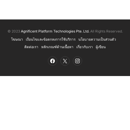
© 2023
Agnificent Platform Technologies Pte. Ltd.
All Rights Reserved.
โฆษณา
เงื่อนไขและข้อตกลงการใช้บริการ
นโยบายความเป็นส่วนตัว
ติดต่อเรา
หลักเกณฑ์ด้านเนื้อหา
เกี่ยวกับเรา
ผู้เขียน