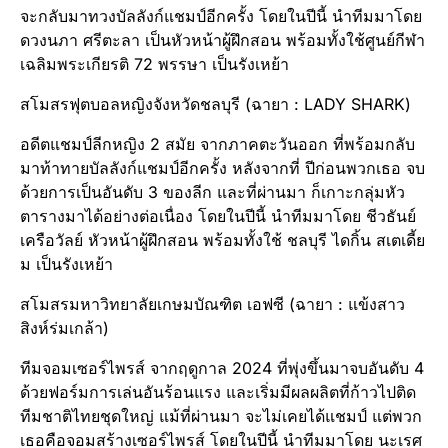
จะกลับมาทวงบัลลังก์แชมป์อีกครั้ง โดยในปีนี้ นำทีมมาโดย
ดวงนภา ศรีตะลา เป็นหัวหน้าผู้ฝึกสอน พร้อมทั้งใช้ศูนย์กีฬา
เฉลิมพระเกียรติ 72 พรรษา เป็นรังเหย้า
สโมสรฟุตบอลหญิงจังหวัดชลบุรี (ฉายา : LADY SHARK)
อดีตแชมป์ลีกหญิง 2 สมัย จากภาคตะวันออก ที่พร้อมกลับ
มาท้าทายบัลลังก์แชมป์อีกครั้ง หลังจากที่ ปีก่อนพวกเธอ จบ
ด้วยการเป็นอันดับ 3 ของลีก และที่ผ่านมา ก็เกาะกลุ่มหัว
ตารางมาได้อย่างต่อเนื่อง โดยในปีนี้ นำทีมมาโดย ชีวธันย์
เครือวัลย์ หัวหน้าผู้ฝึกสอน พร้อมทั้งใช้ ชลบุรี ไดกิ้น สเตเดี้ย
ม เป็นรังเหย้า
สโมสรมหาวิทยาลัยเกษมบัณฑิต เอฟซี (ฉายา : แข้งสาว
สิงห์ร่มเกล้า)
ทีมจอมเซอร์ไพรส์ จากฤดูกาล 2024 ที่พุ่งขึ้นมาจบอันดับ 4
ด้วยฟอร์มการเล่นอันร้อนแรง และเริ่มมีผลผลิตที่ก้าวไปติด
ทีมชาติไทยชุดใหญ่ แม้ที่ผ่านมา จะไม่เคยได้แชมป์ แต่พวก
เธอคือจอมสร้างเซอร์ไพรส์ โดยในปีนี้ นำทีมมาโดย นะเรศ