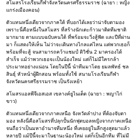
สโมสรโรงเรียนกีฬาจังหวัดนครศรีธรรมราช (ฉายา : หญิง
แกร่งเมืองคอน)
ตัวแทนหนึ่งเดียวจากภาคใต้ ที่บอกได้เลยว่าน่าจับตามอง
เพราะนี่คือหนึ่งในสโมสร ที่สร้างนักเตะก้าวมาติดทีมชาติ
มากมาย ตามแบบฉบับคนใต้ ที่พร้อมจะวิ่งสู้ฟัด และปีที่ผ่าน
มา ก็แสดงให้เห็น ไม่ว่าจะเดินทางไกลแค่ไหน แต่พวกเธอก็
พร้อมที่จะสู้ จนสามารถคว้าแชมป์ ดิวิชั่น 2 มาครองได้
สำเร็จ แม้ว่าพวกเธอจะเป็นน้องใหม่ แต่ก็ไม่มีใครกล้า
ประมาทอย่างแน่อน โดยในปีนี้ นำทีมมาโดย ยมลพัทธ์ ชล
สินธุ์ หัวหน้าผู้ฝึกสอน พร้อมทั้งใช้ สนามโรงเรียนกีฬา
จังหวัดนครศรีธรรมราช เป็นรังเหย้า
สโมสรแอลพีจีเอสเอส เขลางค์ยูไนเต็ด (ฉายา : พญาไก่
ขาว)
ตัวแทนหนึ่งเดียวจากภาคเหนือ จังหวัดลำปาง ที่ต้องจับตา
มอง หลังนี่คือสโมสรที่ปลุกปั้นนักฟุตบอลหญิงจากภาคเหนือ
จนถือว่าเป็นมหาอำนาจทีมหนึ่ง ที่เคยอยู่ในลีกสูงสุดมาแล้ว
หลายปี แม้ปีนี้จะมาในฐานะน้องใหม่ แต่ก็เป็นอีกทีม ที่ไม่มี