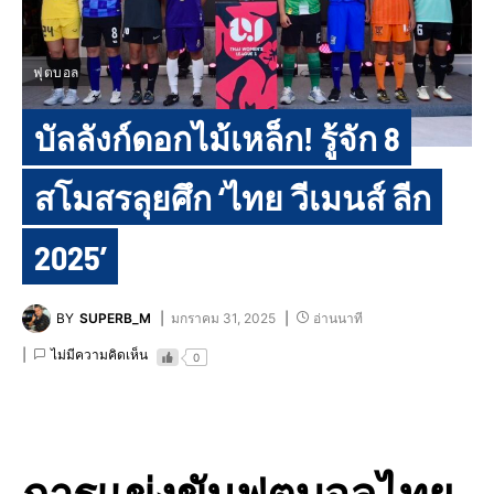
ฟุตบอล
บัลลังก์ดอกไม้เหล็ก! รู้จัก 8
สโมสรลุยศึก ‘ไทย วีเมนส์ ลีก
2025’
BY
SUPERB_M
มกราคม 31, 2025
อ่านนาที
ไม่มีความคิดเห็น
0
การแข่งขันฟุตบอลไทย