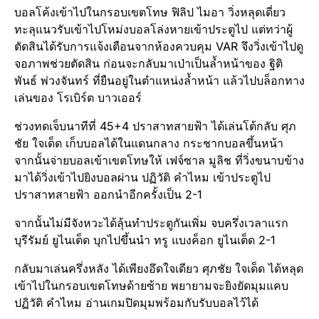
บอลโค้งเข้าไปในกรอบเขตโทษ ฟิลิป ไมอา วิ่งหลุดเดี่ยว
ทะลุแนวรับเข้าไปโหม่งบอลโล่งหายเข้าประตูไป แต่ทว่าผู้
ตัดสินได้รับการแจ้งเตือนจากห้องควบคุม VAR จึงวิ่งเข้าไปดู
จอภาพช่วยตัดสิน ก่อนจะกลับมาเป่าเป็นล้ำหน้าของ ฐิติ
พันธ์ พ่วงจันทร์ ที่ยืนอยู่ในตำแหน่งล้ำหน้า แล้วไปบล็อกทาง
เล่นของ โรเบิร์ต บาวเออร์
ช่วงทดเจ็บนาทีที่ 45+4 ปราสาทสายฟ้า ได้เล่นโต้กลับ ศุภ
ชัย ใจเด็ด เก็บบอลได้ในแดนกลาง กระชากบอลขึ้นหน้า
จากนั้นจ่ายบอลเข้าเขตโทษให้ เฟจ์ซาล มูลิช ที่วิ่งขนาบข้าง
มาได้วิ่งเข้าไปยิงบอลผ่าน ปฏิวัติ คำไหม เข้าประตูไป
ปราสาทสายฟ้า ออกนำอีกครั้งเป็น 2-1
จากนั้นไม่มีจังหวะได้ลุ้นทำประตูกันเพิ่ม จบครึ่งเวลาแรก
บุรีรัมย์ ยูไนเต็ด บุกไปขึ้นนำ ทรู แบงค็อก ยูไนเต็ด 2-1
กลับมาเล่นครึ่งหลัง ได้เพียงอึดใจเดียว ศุภชัย ใจเด็ด ได้หลุด
เข้าไปในกรอบเขตโทษด้ายซ้าย พยายามจะยิงยัดมุมแคบ
ปฏิวัติ คำไหม อ่านเกมปิดมุมพร้อมกับรับบอลไว้ได้