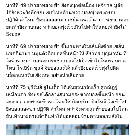
นาทีที่ 49 ปราสาทสายฟ้า ยังคงบุกต่อเนื่อง เฟจ์ซาล มูลิช
ได้จังหวะยิงที่กรอบเขตโทษด้านขวา บอลพุ่งตรงกรอบ
ปฏิวัติ คำไหม ปัดบอลออกมา เชย์น แพตตีนามา พยายามจะ
ยกเท้ายิงดาบสอง ทว่าบอลพุ่งเร็วเกินไปทำให้แหย่เท้ายิงไม่
ถึงบอล
นาทีที่ 69 ปราสาทสายฟ้า ขึ้นเกมทางริมเส้นฝั่งซ้าย เชย์น
แพตตีนามา หมุนตัวดีดบอลขึ้นหน้าให้ ธีราทร บุญมาทัน ที่
วิ่งทำทางมา ก่อนจะกระชากบอลไปเปิดเข้าไปในกรอบเขต
โทษ โรเบิร์ต ซูลจ์ จับบอลลงได้ แล้วยิงบอลเร็วพุ่งไปติด
บล็อกแนวรับแข้งเทพ อย่างน่าเสียดาย
นาทีที่ 75 บุรีรัมย์ ยูไนเต็ด ได้เล่นสวนกลับเร็ว ศุภณัฏฐ์
เหมือนตา ชิงบอลได้กลางสนามกระชากบอลขึ้นหน้า ก่อน
จะจ่ายถวายพานเข้าเขตโทษให้ กิลเยร์เม บิสโซลี วิ่งเข้าไป
ยิงบอลลอดขา ปฏิวัติ คำไหม ทว่าจังหวะสุดท้ายบอลไปโดน
ส้นเท้านายด่านเจ้าถิ่นทำให้บอลลอยข้ามคานออกหลังไป