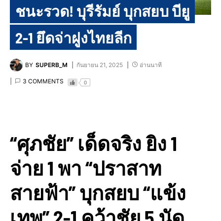
ชนะรวด! บุรีรัมย์ บุกสยบ บียู
2-1 ยึดจ่าฝูงไทยลีก
BY
SUPERB_M
กันยายน 21, 2025
อ่านนาที
3 COMMENTS
0
“ศุภชัย” เด็ดจริง ยิง 1
จ่าย 1 พา “ปราสาท
สายฟ้า” บุกสยบ “แข้ง
เทพ” 2-1 คว้าชัย 5 นัด