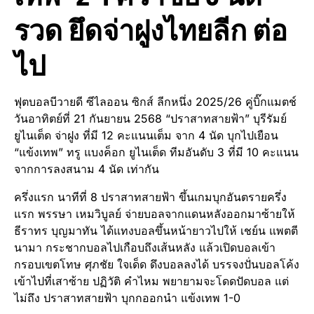
รวด ยึดจ่าฝูงไทยลีก ต่อ
ไป
ฟุตบอลบีวายดี ซีไลออน ซิกส์ ลีกหนึ่ง 2025/26 คู่บิ๊กแมตช์
วันอาทิตย์ที่ 21 กันยายน 2568 “ปราสาทสายฟ้า” บุรีรัมย์
ยูไนเต็ด จ่าฝูง ที่มี 12 คะแนนเต็ม จาก 4 นัด บุกไปเยือน
“แข้งเทพ” ทรู แบงค็อก ยูไนเต็ด ทีมอันดับ 3 ที่มี 10 คะแนน
จากการลงสนาม 4 นัด เท่ากัน
ครึ่งแรก นาทีที่ 8 ปราสาทสายฟ้า ขึ้นเกมบุกอันตรายครึ่ง
แรก พรรษา เหมวิบูลย์ จ่ายบอลจากแดนหลังออกมาซ้ายให้
ธีราทร บุญมาทัน ได้แทงบอลขึ้นหน้ายาวไปให้ เชย์น แพตตี
นามา กระชากบอลไปเกือบถึงเส้นหลัง แล้วเปิดบอลเข้า
กรอบเขตโทษ ศุภชัย ใจเด็ด ดึงบอลลงได้ บรรจงปั่นบอลโค้ง
เข้าไปที่เสาซ้าย ปฏิวัติ คำไหม พยายามจะโดดปัดบอล แต่
ไม่ถึง ปราสาทสายฟ้า บุกกออกนำ แข้งเทพ 1-0