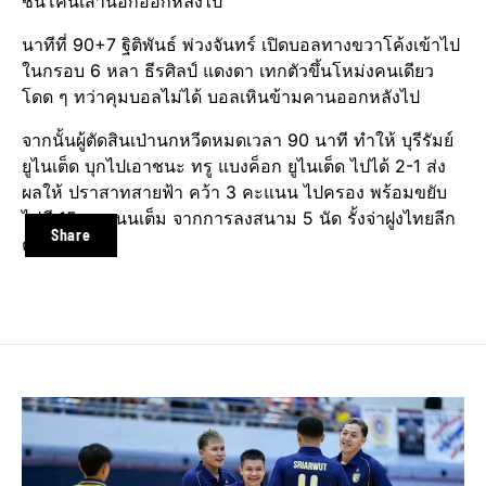
ชนโคนเสานอกออกหลังไป
นาทีที่ 90+7 ฐิติพันธ์ พ่วงจันทร์ เปิดบอลทางขวาโค้งเข้าไป
ในกรอบ 6 หลา ธีรศิลป์ แดงดา เทกตัวขึ้นโหม่งคนเดียว
โดด ๆ ทว่าคุมบอลไม่ได้ บอลเหินข้ามคานออกหลังไป
จากนั้นผู้ตัดสินเป่านกหวีดหมดเวลา 90 นาที ทำให้ บุรีรัมย์
ยูไนเต็ด บุกไปเอาชนะ ทรู แบงค็อก ยูไนเต็ด ไปได้ 2-1 ส่ง
ผลให้ ปราสาทสายฟ้า คว้า 3 คะแนน ไปครอง พร้อมขยับ
ไปมี 15 คะแนนเต็ม จากการลงสนาม 5 นัด รั้งจ่าฝูงไทยลีก
Share
ต่อไป