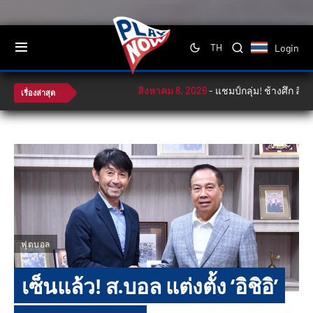
Login
TH
สิงหาคม 8, 2026
-
แชมป์กลุ่ม! ช้างศึก ลิ่วตัด
เรื่องล่าสุด
ฟุตบอล
เซ็นแล้ว! ส.บอล แต่งตั้ง ‘อิชิอิ’