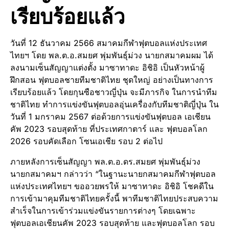
เรียบร้อยแล้ว
วันที่ 12 ธันวาคม 2566 สมาคมกีฬาฟุตบอลแห่งประเทศ
ไทยฯ โดย พล.ต.อ.สมยศ พุ่มพันธุ์ม่วง นายกสมาคมผม ได้
ลงนามเซ็นสัญญาแต่งตั้ง มาซาทาดะ อิชิอิ เป็นหัวหน้าผู้
ฝึกสอน ฟุตบอลชายทีมชาติไทย ชุดใหญ่ อย่างเป็นทางการ
เรียบร้อยแล้ว โดยกุนซือชาวญี่ปุ่น จะมีภารกิจ ในการนำทีม
ชาติไทย ทำการแข่งขันฟุตบอลอุ่นเครื่องกับทีมชาติญี่ปุ่น ใน
วันที่ 1 มกราคม 2567 ต่อด้วยการแข่งขันฟุตบอล เอเชียน
คัพ 2023 รอบสุดท้าย ที่ประเทศกาตาร์ และ ฟุตบอลโลก
2026 รอบคัดเลือก โซนเอเชีย รอบ 2 ต่อไป
ภายหลังการเซ็นสัญญา พล.ต.อ.ดร.สมยศ พุ่มพันธุ์ม่วง
นายกสมาคมฯ กล่าวว่า “ในฐานะนายกสมาคมกีฬาฟุตบอล
แห่งประเทศไทยฯ ขออวยพรให้ มาซาทาดะ อิชิอิ โชคดีใน
การเข้ามาคุมทีมชาติไทยครั้งนี้ พาทีมชาติไทยประสบความ
สำเร็จในการเข้าร่วมแข่งขันรายการต่างๆ โดยเฉพาะ
ฟุตบอลเอเชียนคัพ 2023 รอบสุดท้าย และฟุตบอลโลก รอบ