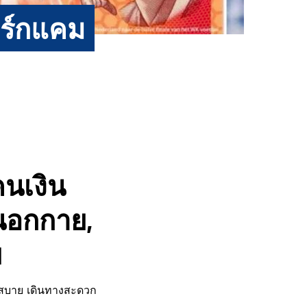
บิร์กแคม
นเงิน
งนอกกาย,
ฯ
ับสบาย เดินทางสะดวก