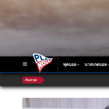
ฟุตบอล
บาสเกตบอล
เรื่องล่าสุด