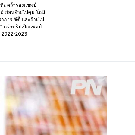
าทีมคว้ารองแชมป์
6 ก่อนย้ายไปคุม โอมิ
ราการ ซิตี้ และย้ายไป
า” คว้าทริปเปิลแชมป์
และ 2022-2023