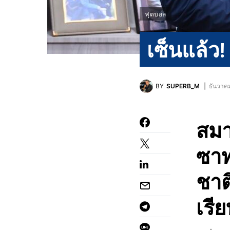
ฟุตบอล
เซ็นแล้ว! 
BY
SUPERB_M
ธันวาค
สมา
ซาท
ชาต
เรี