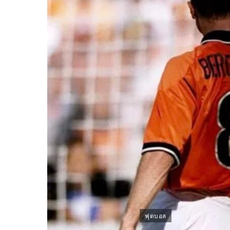
ฟุตบอล