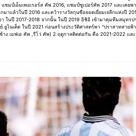
, แชมป์เอ็มเพอเรอร์ส คัพ 2016, แชมป์ซูเปอร์คัพ 2017 และเคยพ
มาแล้วในปี 2016 และคว้ารางวัลกุนซือยอดเยี่ยมเจลีกแห่งปี 201
จา ในปี 2017-2018 จากนั้น ในปี 2019 อิชิอิ เข้ามาคุมทีมสมุทรป
ัมย์ ยูไนเต็ด ในปี 2021 ก่อนสร้างประวัติศาสตร์พา “ปราสาทสายฟ้
 ช้าง เอฟเอ คัพ ,รีโว่ คัพ) 2 ฤดูกาลติดต่อกัน คือ 2021-2022 