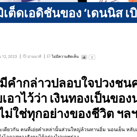
ิเต็ดเอดิชันของ ‘เดนนิส เ
ม 12, 2023
อ่านนาที
ไม่มีความคิดเห็น
0
มีคำกล่าวปลอบใจปวงชนค
ยเอาไว้ว่า เงินทองเป็นขอ
นไม่ใช่ทุกอย่างของชีวิต ฯล
เดียวกัน คนที่เอ่ยคำเหล่านั้นส่วนใหญ่ล้วนทานอิ่ม นอนเย็น หล
ถึงโอกาสทางสังคมได้อย่างไม่บกพร่อง