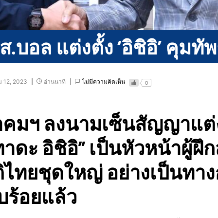
ส.บอล แต่งตั้ง ‘อิชิอิ’ คุมทั
ม 12, 2023
อ่านนาที
ไม่มีความคิดเห็น
0
คมฯ ลงนามเซ็นสัญญาแต่งต
าดะ อิชิอิ” เป็นหัวหน้าผู้ฝ
ิไทยชุดใหญ่ อย่างเป็นทา
ยบร้อยแล้ว